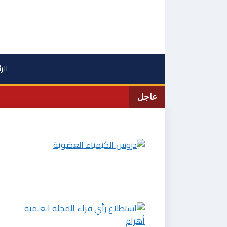
نتقل
لى
لمحتوى
الر
عاجل