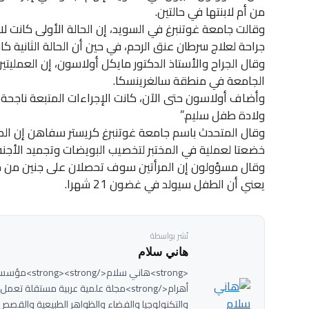
من أم لابنتها في حالتين.
وقالت جامعة غوتنبرغ في السويد، إن الحالة الأولى كانت
جراحة لعلاج سرطان عنق الرحم، في حين أن الحالة الثانية كا
وقال الجراح والأستاذ الدكتور مايكل أولاسون، إن العملي
الجامعة في منطقة سالغرينسكا.
وأضاف أولاسون حتى الآن، كانت الإجراءات المتبعة ناجحة،
ولادة طفل سليم.”
وقال المتحدث باسم جامعة غوتنبرغ كريستر سفاهن إن المرأت
خضعتا لعملية في المختبر لتخصيب البويضات وتجميد الأجنة
يعني أن الطفل سيولد في غضون 21 شهرا.
نُشر بواسطة
هاني سلام
<strong>هاني سل
والتكنولوجيا والفضاء والظواهر الطبيعية والقصص 