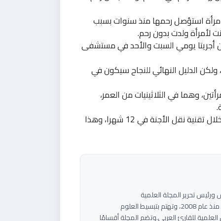
 لامرأة استؤصل رحمها منذ سنوات بسبب
نت لأمرأة ولدت بدون رحم.
تين أجريتا يومي السبت والأحد في مستشفى
 ولكن الدليل النهائي للنجاح سيكون في
ين، وهما في الثلاثينيات من العمر،
.
وقال مسؤولون إن المرأتين سوف تحصلان على جنين من خلال تقنية نقل الأجنة في 12 شهرا، وهذا
ام</strong><strong>مؤسس ورئيس تحرير المجلة العلمية
أهرام</strong>مجلة علمية عربية مستقلة تعمل منذ عام 2008، وتهتم بتبسيط العلوم
العلمية للقارئ العربي.وتضم المجلة أقسامًا