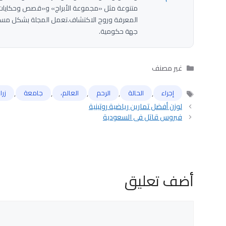
متنوعة مثل «مجموعة الأبراج» و«قصص وحكايات»
المعرفة وروح الاكتشاف.تعمل المجلة بشكل مستق
جهة حكومية.
التصنيفات
غير مصنف
,
,
,
,
,
إجراء
الحالة
الرحم
العالم،
ﺟﺎﻣﻌﺔ
زرا
الوسوم
لوزن أفضل تمارين رياضية روتينية
فيروس قاتل في السعودية
أضف تعليق
تعليق