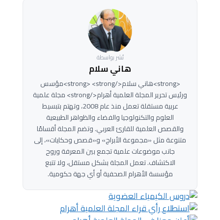
نُشر بواسطة
هاني سلام
<strong>هاني سلام</strong> <strong>مؤسس
ورئيس تحرير المجلة العلمية أهرام</strong> مجلة علمية
عربية مستقلة تعمل منذ عام 2008، وتهتم بتبسيط
العلوم والتكنولوجيا والفضاء والظواهر الطبيعية
والقصص العلمية للقارئ العربي. وتضم المجلة أقسامًا
متنوعة مثل «مجموعة الأبراج» و«قصص وحكايات»، إلى
جانب موضوعات علمية تجمع بين المعرفة وروح
الاكتشاف. تعمل المجلة بشكل مستقل، ولا تتبع
مؤسسة الأهرام الصحفية أو أي جهة حكومية.