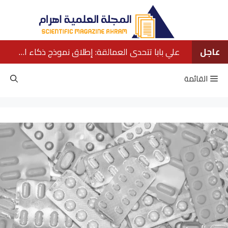
نتقل
لى
لمحتوى
عاجل
علي بابا تتحدى العمالقة: إطلاق نموذج ذكاء اصطناعي ينافس كبار الشركات الأمريكية
القائمة