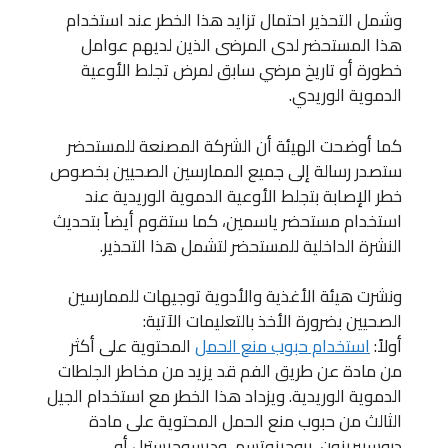
وشمل التحذير احتمال تزايد هذا الخطر عند استخدام
هذا المستحضر لدى المرضى الذين لديهم عوامل
خطورة أو تاريخ مرضي سابق لمرض تجلط الأوعية
الدموية الوريدي.
كما أوضحت الهيئة أن الشركة المصنعة للمستحضر
ستصدر رسالة إلى جميع الممارسين الصحيين بخصوص
خطر الإصابة بتجلط الأوعية الدموية الوريدية عند
استخدام مستحضر ياسمين، كما ستقوم أيضاً بتحديث
النشرة الداخلية للمستحضر لتشمل هذا التحذير.
ونشرت هيئة الأغذية والأدوية توجيهات للممارسين
الصحيين بضرورة الأخذ بالتعليمات الآتية:
أولاً:
استخدام حبوب منع الحمل
المحتوية على أكثر
من مادة عن طريق الفم قد يزيد من مخاطر الجلطات
الدموية الوريدية. ويزداد هذا الخطر مع استخدام الجيل
الثالث من حبوب منع الحمل المحتوية على مادة
دروسبيرينون، بروجينوتسم، وديسوجيسترل أو