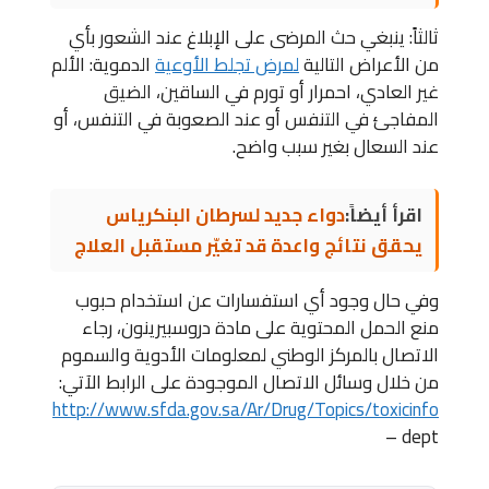
ثالثاً: ينبغي حث المرضى على الإبلاغ عند الشعور بأي
من الأعراض التالية
لمرض تجلط الأوعية
الدموية: الألم
غير العادي، احمرار أو تورم في الساقين، الضيق
المفاجئ في التنفس أو عند الصعوبة في التنفس، أو
عند السعال بغير سبب واضح.
اقرأ أيضاً:
دواء جديد لسرطان البنكرياس
يحقق نتائج واعدة قد تغيّر مستقبل العلاج
وفي حال وجود أي استفسارات عن استخدام حبوب
منع الحمل المحتوية على مادة دروسبيرينون، رجاء
الاتصال بالمركز الوطني لمعلومات الأدوية والسموم
من خلال وسائل الاتصال الموجودة على الرابط الآتي:
http://www.sfda.gov.sa/Ar/Drug/Topics/toxicinfo
– dept