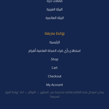
مقالات حرة
البيئة العربية
البيئة العالمية
روابط سريعة
الرئيسية
استطلاع رأي قراء المجلة العلمية أهرام
Shop
Cart
Checkout
My Account
يمكن استبدال هذه القائمة بقائمة مخصصة من: المظهر ← القوائم ← اختر "روابط الفوتر
السريعة"