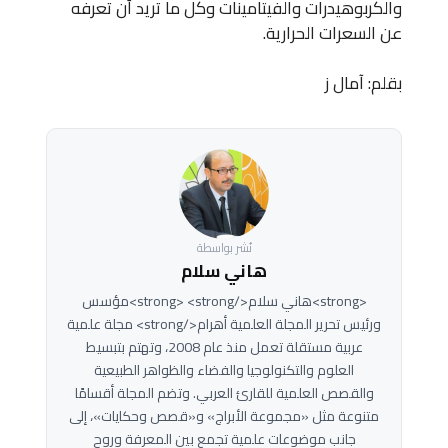
والكربوهيدرات والفيتامينات وكل ما تريد أن تعرفه
عن السعرات الحرارية.
بقلم: آمال ز
نُشر بواسطة
هاني سلام
<strong>هاني سلام</strong> <strong>مؤسس
ورئيس تحرير المجلة العلمية أهرام</strong> مجلة علمية
عربية مستقلة تعمل منذ عام 2008، وتهتم بتبسيط
العلوم والتكنولوجيا والفضاء والظواهر الطبيعية
والقصص العلمية للقارئ العربي. وتضم المجلة أقسامًا
متنوعة مثل «مجموعة الأبراج» و«قصص وحكايات»، إلى
جانب موضوعات علمية تجمع بين المعرفة وروح