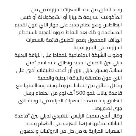
ودعا للقلق من عدد السعرات الحرارية في من
المأكولات السريعة كالبيتزا أو الشوكولاتة أو كيس
البطاطس وهو نضام جديد على جهاز الاي فون تقديم
المساعدة و ذلك بعد التقاط صورة للوجبة باستخدام
الهاتف المحمول يقدم التطبيق قائمة بالسعرات
الحرارية على الفور تقريبا.
وطورت الشبكة الاجتماعية للحفاظ على اللياقة البدنية
ديلي بيرن التطبيق الجديد وتطلق عليه اسم “ميل
سناب”. وسبق لديلي بيرن أن أعدت تطبيقات أخرى على
الاي فون متعلقة باللياقة البدنية والحمية.
وخلال دقائق من التقاط صورة للوجبة ومطابقتها مع
قاعدة بيانات لنحو 500 ألف نوع من الطعام يرسل
التطبيق رسالة بعدد السعرات الحراية في الوجبة التي
جرى تصويرها..
وقال أندي سميث الرئيس التنفيذي لديلي بيرن “قاعدة
البيانات يمكنها سريعا التعرف على الطعام وعدد
السعرات الحرارية به من كل من البروتينات والدهون