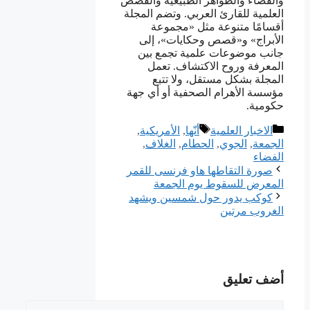
والفضاء والظواهر الطبيعية والقصص
العلمية للقارئ العربي. وتضم المجلة
أقسامًا متنوعة مثل «مجموعة
الأبراج» و«قصص وحكايات»، إلى
جانب موضوعات علمية تجمع بين
المعرفة وروح الاكتشاف. تعمل
المجلة بشكل مستقل، ولا تتبع
مؤسسة الأهرام الصحفية أو أي جهة
حكومية.
التصنيفات
الوسوم
الاخبار العلمية
أنّها
,
ﺍﻷﻣﺮﻳﻜﻴﺔ
,
ﺍﻟﺠﻤﻌﺔ
,
الجوي
,
الحطام
,
الغلاف
,
الفضاء
صورة التقاطها هاو فرنسى للقمر
المعرض للسقوط يوم الجمعة
كوكب يدور حول شمسين ويشهد
الغروب مرتين
أضف تعليق
تعليق