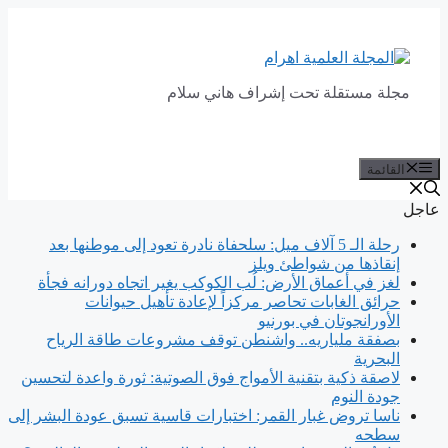
انتقل
إلى
المحتوى
مجلة مستقلة تحت إشراف هاني سلام
القائمة
عاجل
رحلة الـ 5 آلاف ميل: سلحفاة نادرة تعود إلى موطنها بعد
إنقاذها من شواطئ ويلز
لغز في أعماق الأرض: لُب الكوكب يغير اتجاه دورانه فجأة
حرائق الغابات تحاصر مركزاً لإعادة تأهيل حيوانات
الأورانجوتان في بورنيو
بصفقة ملياريه.. واشنطن توقف مشروعات طاقة الرياح
البحرية
لاصقة ذكية بتقنية الأمواج فوق الصوتية: ثورة واعدة لتحسين
جودة النوم
ناسا تروض غبار القمر: اختبارات قاسية تسبق عودة البشر إلى
سطحه