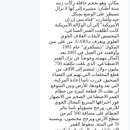
مكان، وهو بحجم حافلة ركاب زنته
ستة أطنان، مشيرة إلى أنها لا تزال
تسيطر على الوضع بشكل
جيد.وأشارت “قناة سي إن إن
الأمريكية” إلى أن الوكالة الأمريكية
كانت أطلقت القمر الصناعي،
المخصص لأبحاث الغلاف الجوي
العلوي ويعرف بـUARS، من على متن
المكوك “ديسكفري” عام 1991،
وأوقفته عن العمل في 2005 بعد
إكمال مهمته.وعوضاً عن ترك القمر
الاصطناعي، الذي بلغت تكلفته 750
مليون دولار، لينضم إلى الآلاف من
قطع المخلفات التي تهيم في الفضاء
السحيق، قررت ناسا إعادة المركبة،
التي نفد وقودها، للأرض.ومن المتوقع
أن تفلت 26 قطعة كبيرة من حطام
القمر الاصطناعي الضخم من الانصهار
فور اختراقها السريع المجال الجوي
للأرض، ورجح مسؤولو ناسا تناثر
الحطام على مسافة 500 كم من
سطح الأرض.ويرجح مختصون، وبنسبة
70 في المئة، سقوط القمر
الاصطناعي في المياه، فيما تكهنت