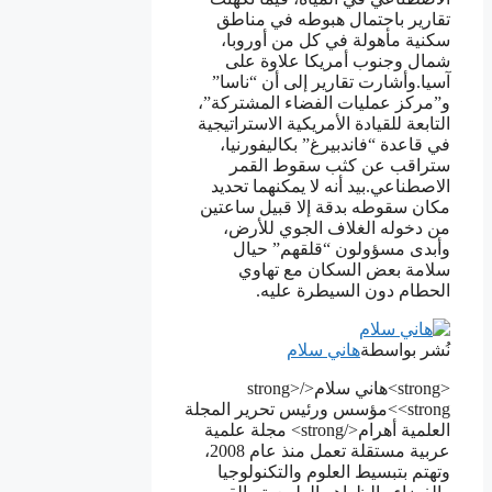
تقارير باحتمال هبوطه في مناطق
سكنية مأهولة في كل من أوروبا،
شمال وجنوب أمريكا علاوة على
آسيا.وأشارت تقارير إلى أن “ناسا”
و”مركز عمليات الفضاء المشتركة”،
التابعة للقيادة الأمريكية الاستراتيجية
في قاعدة “فاندبيرغ” بكاليفورنيا،
ستراقب عن كثب سقوط القمر
الاصطناعي.بيد أنه لا يمكنهما تحديد
مكان سقوطه بدقة إلا قبيل ساعتين
من دخوله الغلاف الجوي للأرض،
وأبدى مسؤولون “قلقهم” حيال
سلامة بعض السكان مع تهاوي
الحطام دون السيطرة عليه.
نُشر بواسطة
هاني سلام
<strong>هاني سلام</strong>
<strong>مؤسس ورئيس تحرير المجلة
العلمية أهرام</strong> مجلة علمية
عربية مستقلة تعمل منذ عام 2008،
وتهتم بتبسيط العلوم والتكنولوجيا