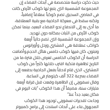
حيث ذكرت دراسة متخصصة في أبحاث الفضاء إن
المجموعة الشمسية التي يتبع لها كوكب الأرض كانت
في الماضي السحيق تضم كوكباً عملاقاً إضافياً،
ولكنه سقط في معركة الجاذبية مع بقية العملاقة،
ما أدى به إلى الاندفاع نحو الفضاء البعيد، بينما تمكن
كوكب الأرض من الثبات بمكانه دون تهديد.
وإن المجموعة الشمسية التي تضم حالياً أربعة
كواكب عملاقة هي المشتري وزحل وأورانوس
ونبتون، كان فيها كوكب خامس هائل الحجم.وأضافت
الدراسة أن الكوكب الخامس تعرض خلال فترة ما من
التاريخ لظاهرة فلكية اقترب خلالها كثيراً من كوكب
المشتري، الذي قام لاحقاً بفعل الجاذبية بدفعه إلى
الفضاء بسرعة 322 ألف كيلومتر في الساعة.
وقال نسفورني إن الظاهرة وقعت قبل قرابة أربعة
مليارات سنة، مضيفاً أن هذا الكوكب “بات اليوم في
مكان بعيد جداً عنا.”
وجاءت تقديرات نسفورني لوجود هذا الكوكب
المجهول بناء على أبحاث استندت إلى برامج كمبيوتر