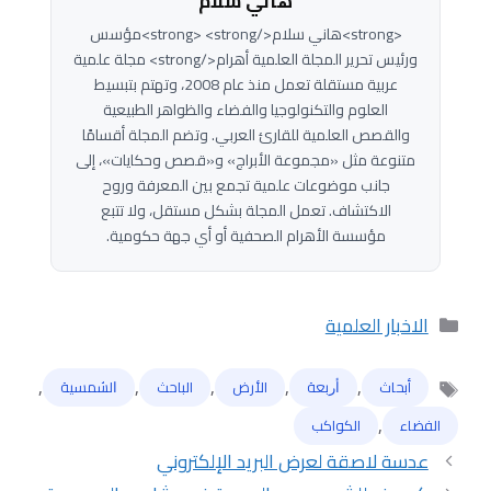
هاني سلام
<strong>هاني سلام</strong> <strong>مؤسس
ورئيس تحرير المجلة العلمية أهرام</strong> مجلة علمية
عربية مستقلة تعمل منذ عام 2008، وتهتم بتبسيط
العلوم والتكنولوجيا والفضاء والظواهر الطبيعية
والقصص العلمية للقارئ العربي. وتضم المجلة أقسامًا
متنوعة مثل «مجموعة الأبراج» و«قصص وحكايات»، إلى
جانب موضوعات علمية تجمع بين المعرفة وروح
الاكتشاف. تعمل المجلة بشكل مستقل، ولا تتبع
مؤسسة الأهرام الصحفية أو أي جهة حكومية.
التصنيفات
الاخبار العلمية
,
,
,
,
,
أبحاث
ﺃﺭﺑﻌﺔ
الأرض
الباحث
ﺍﻟﺸﻤﺴﻴﺔ
الوسوم
,
الفضاء
الكواكب
عدسة لاصقة لعرض البريد الإلكتروني