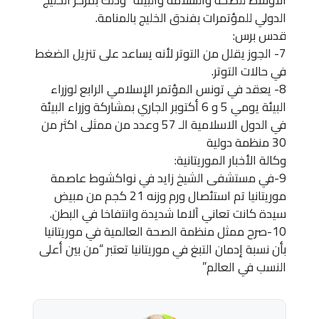
الدولي للمؤتمرات بفندق الخليج بالمنامة.
قدس برس:
7- الجوز يقلل من التوتر لأنه يساعد على تنزيل الضغط
في حالات التوتر.
8- يعقد في تونس المؤتمر الإسلامي الرابع لوزراء
البيئة يومي 5 و 6 أكتوبر الجاري بمشاركة وزراء البيئة
في الدول الاسلامية الـ 57 وعدد من ممثلى اكثر من
30 منظمة دولية
وكالة الأخبار الموريتانية:
9-في مستشفى الشيخ زايد في نواكشوط عاصمة
موريتانيا تم استئصال ورم وزنه 21 كجم من مبيض
سيدة كانت تعاني آلاما شديدة وانتفاخا في البطن.
10-صرح ممثل منظمة الصحة العالمية في موريتانيا
بأن نسبة إدمان التبغ في موريتانيا تعتبر “من بين أعلى
النسب في العالم”