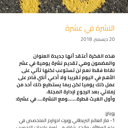
النشرة في عشرة
20 ديسمبر، 2018
هذه الفكرة أعتقد أنها جديدة العنوان
والمضمون وهي تقديم نشرة يومية في عشر
نقاط فقط نعم لن تستوعب لكنها تأتي على
الأهم في اليوم تقريبا ولا أدعي أنني قادر على
عمل ذلك يوميا لكن ربما يستطيع ذلك أحد من
زملائي بعد الرجوع لإدارة المجلة.
وأول الغيث قطرة…….ومع النشرة…. في عشرة:
رويترز:
1- فاز العالم البريطاني روبرت ادواردز المتخصص في
علم الوظائف والذي شارك في ثورة علاجات التخصيب