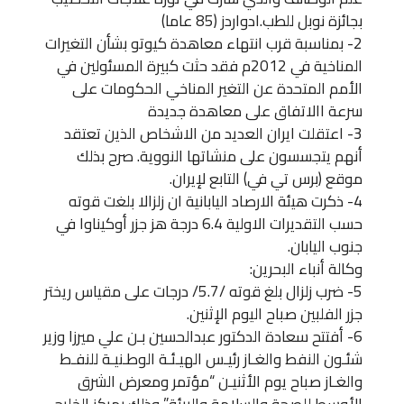
بجائزة نوبل للطب.ادواردز (85 عاما)
2- بمناسبة قرب انتهاء معاهدة كيوتو بشأن التغيرات
المناخية في 2012م فقد حثت كبيرة المسئولين في
الأمم المتحدة عن التغير المناخي الحكومات على
سرعة االاتفاق على معاهدة جديدة
3- اعتقلت ايران العديد من الاشخاص الذين تعتقد
أنهم يتجسسون على منشاتها النووية. صرح بذلك
موقع (برس تي في) التابع لإيران.
4- ذكرت هيئة الارصاد اليابانية ان زلزالا بلغت قوته
حسب التقديرات الاولية 6.4 درجة هز جزر أوكيناوا في
جنوب اليابان.
وكالة أنباء البحرين:
5- ضرب زلزال بلغ قوته /5.7/ درجات على مقياس ريختر
جزر الفلبين صباح اليوم الإثنين.
6- أفتتح سعادة الدكتور عبدالحسين بـن علي ميرزا وزير
شئـون النفط والغـاز رئيـس الهيـئـة الوطـنيـة للنفـط
والغـاز صباح يوم الأثنيـن “مؤتمر ومعرض الشرق
الأوسط للصحة والسلامة والبيئة” وذلك بمركز الخليج