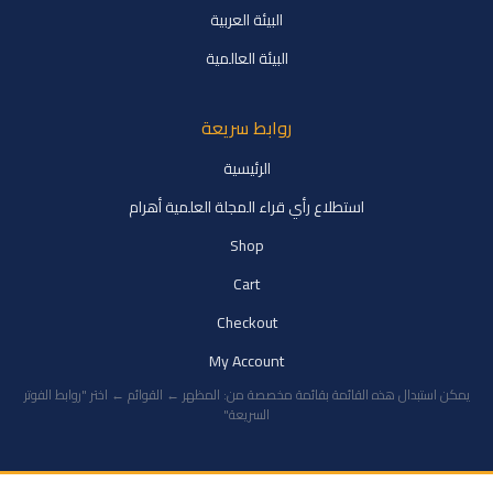
البيئة العربية
البيئة العالمية
روابط سريعة
الرئيسية
استطلاع رأي قراء المجلة العلمية أهرام
Shop
Cart
Checkout
My Account
يمكن استبدال هذه القائمة بقائمة مخصصة من: المظهر ← القوائم ← اختر "روابط الفوتر
السريعة"