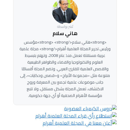
نُشر بواسطة
هاني سلام
<strong>هاني سلام</strong> <strong>مؤسس
ورئيس تحرير المجلة العلمية أهرام</strong> مجلة علمية
عربية مستقلة تعمل منذ عام 2008، وتهتم بتبسيط
العلوم والتكنولوجيا والفضاء والظواهر الطبيعية
والقصص العلمية للقارئ العربي. وتضم المجلة أقسامًا
متنوعة مثل «مجموعة الأبراج» و«قصص وحكايات»، إلى
جانب موضوعات علمية تجمع بين المعرفة وروح
الاكتشاف. تعمل المجلة بشكل مستقل، ولا تتبع
مؤسسة الأهرام الصحفية أو أي جهة حكومية.