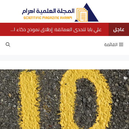
نتقل
لى
لمحتوى
عاجل
علي بابا تتحدى العمالقة: إطلاق نموذج ذكاء اصطناعي ينافس كبار الشركات الأمريكية
القائمة