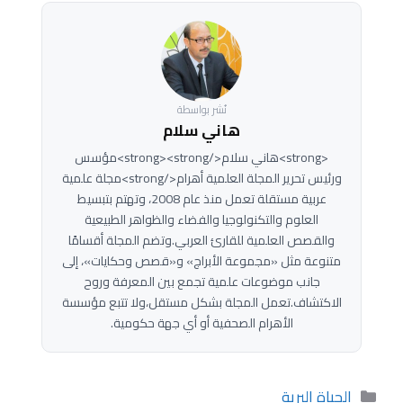
نُشر بواسطة
هاني سلام
<strong>هاني سلام</strong><strong>مؤسس
ورئيس تحرير المجلة العلمية أهرام</strong>مجلة علمية
عربية مستقلة تعمل منذ عام 2008، وتهتم بتبسيط
العلوم والتكنولوجيا والفضاء والظواهر الطبيعية
والقصص العلمية للقارئ العربي.وتضم المجلة أقسامًا
متنوعة مثل «مجموعة الأبراج» و«قصص وحكايات»، إلى
جانب موضوعات علمية تجمع بين المعرفة وروح
الاكتشاف.تعمل المجلة بشكل مستقل،ولا تتبع مؤسسة
الأهرام الصحفية أو أي جهة حكومية.
التصنيفات
الحياة البرية