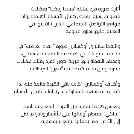
أثارت صورة قرد يمتلك “جسدا رياضيا” بعضلات
مفتولة، يشبه رياضيي كمال الأجسام، اهتمام رواد
مواقع التواصل الاجتماعي، الذين تنافسوا في
التعليق عليها بطرق متنوعة.
والتقط سانتيري أوكسانين صورة “القرد الغاضب” في
حديقة الحيوانات في العاصمة الفنلندية هلسنكي،
ووصف اللقطة بأنها غريبة، كون القرد يمتلك عضلات
كبيرة، وفق ما نقلت صحيفة “ميرور” البريطانية.
وأضاف أوكسانين: “كانت باقي القردة خائفة منه، بدا
كما لو أنه يستعد للمشاركة في بطولة لكمال الأجسام
وتعيش هذه النوعية من القردة، المعروفة باسم
“ساكي”، معظم أوقاتها على الأشجار ونادرا ما تنزل
إلى الأرض، مما يجعلها تتمتع ببنية قوية.