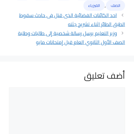
الوسوم
,
الصف
الفيزياء
احد الكائنات الفضائية الذى قتل فى حادث سقوط
الطبق الطائر اثناء تشريح جثته
وزير التعليم يرسل رسالة شخصية إلى طالبات وطلبة
الصف الأول الثانوي العام قبل إمتحانات مايو
أضف تعليق
تعليق