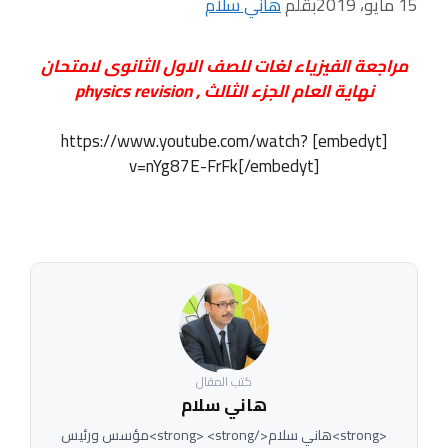
15 مايو، 2019
بقلم
هاني سلام
مراجعة الفيزياء لغات للصف الاول الثانوى لامتحان
نهاية العام الجزء الثالث , physics revision
[embedyt] https://www.youtube.com/watch?
v=nYg87E-FrFk[/embedyt]
كتب المقال
هاني سلام
<strong>هاني سلام</strong> <strong>مؤسس ورئيس