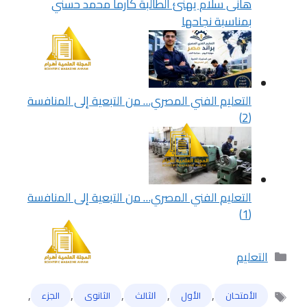
هانى سلام يهنئ الطالبة كارما محمد حسني
بمناسبة نجاحها
التعليم الفني المصري… من التبعية إلى المنافسة
(2)
التعليم الفني المصري… من التبعية إلى المنافسة
(1)
التصنيفات
التعليم
,
,
,
,
,
الأمتحان
الأول
ﺍﻟﺜﺎﻟﺚ
الثانوى
الجزء