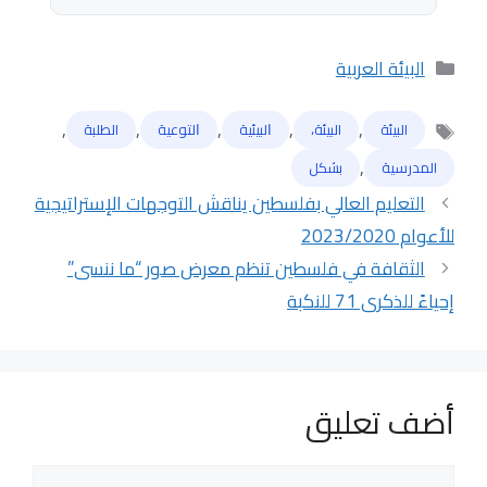
التصنيفات
البيئة العربية
,
,
,
,
,
البيئة
البيئة،
ﺍﻟﺒﻴﺌﻴﺔ
ﺍﻟﺘﻮﻋﻴﺔ
الطلبة
الوسوم
,
المدرسية
بشكل
التعليم العالي بفلسطين يناقش التوجهات الإستراتيجية
للأعوام 2023/2020
الثقافة في فلسطين تنظم معرض صور “ما ننسى”
إحياءً للذكرى 71 للنكبة
أضف تعليق
تعليق