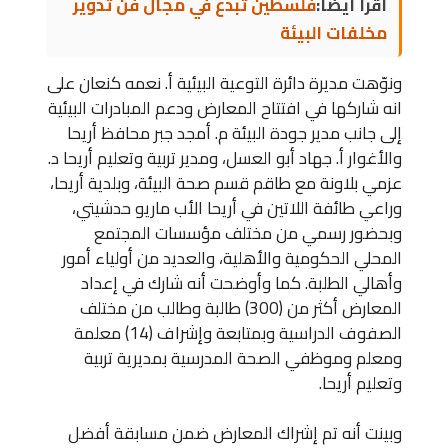
اقرأ أيضاً:
فلسطين تبدع في مجال فن تدوير
مخلفات البيئة
ونوّهت مديرة دائرة التوعية البيئية أ. نعمه كنعان على
انه شاركها في افتتاح المعارض ودعم المبادرات البيئية
إلى جانب مدير جودة البيئة م. أمجد جبر محافظ أريحا
والأغوار أ. جهاد أبو العسل، ومدير تربية وتعليم أريحا د.
عزمي بلاونة مع طاقم قسم صحة البيئة، وبلدية أريحا،
وراعي طائفة اللاتين في أريحا الأب ماريو حدشيتي،
وبحضور رسمي من مختلف مؤسسات المجتمع
المحلي الحكومية والأهلية، والعديد من أولياء أمور
وأهالي الطلبة. كما وأوضحت أنه شارك في إعداد
المعارض أكثر من (300) طالبة وطالب من مختلف
الصفوف الدراسية وبمتابعة وإشراف (14) معلمة
ومعلم وموظفي الصحة المدرسية بمديرية تربية
وتعليم أريحا.
وبينت أنه تم إشراك المعارض ضمن مسابقة أفضل