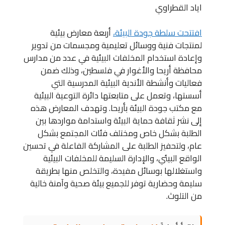
اياد القطراوي
افتتحت سلطة جودة البيئة،
أربعة معارض بيئية
لمنتجات فنية ووسائل تعليمية ومجسمات من تدوير
وإعادة استخدام المخلفات البيئية في عدد من مدارس
محافظة أريحا والأغوار في فلسطين، وذلك ضمن
فعاليات وأنشطة الأندية البيئية المدرسية التي
أسستها، وتعمل على متابعتها دائرة التوعية البيئية
مع مكتب جودة البيئة بأريحا. وتهدف المعارض هذه
إلى نشر ثقافة حماية البيئة واستدامة مواردها بين
الطلبة بشكل خاص ومختلف فئات المجتمع بشكل
عام، ولتحفيز الطلبة على المشاركة الفاعلة في تحسين
الواقع البيئي، والإدارة السليمة للمخلفات البيئية
واستغلالها بوسائل مفيدة، والتخلص منها بطريقة
سليمة وحضارية توفر للجميع بيئة صحية وآمنة خالية
من التلوث.