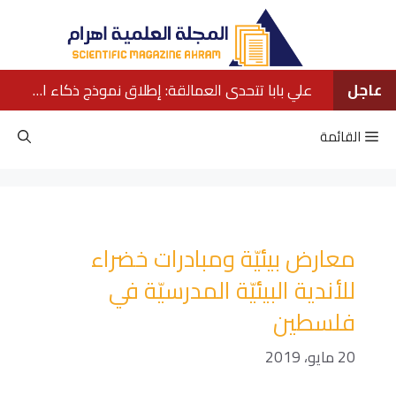
نتقل
لى
لمحتوى
عاجل
علي بابا تتحدى العمالقة: إطلاق نموذج ذكاء اصطناعي ينافس كبار الشركات الأمريكية
القائمة
معارض بيئيّة ومبادرات خضراء
للأندية البيئيّة المدرسيّة في
فلسطين
20 مايو، 2019