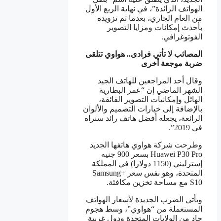
الهواتف الرائدة”، في نهاية الربع الأول
من العام الجاري، بعدما تم تزويده
بأحدث إمكانات ومزايا التصوير
الفوتوغرافي.
المصائب لا تأتي فرادى.. هواوي تتلقى
ضربة موجعة أخرى
وقال أحد المراجعين للهاتف الجيد
الشهر الماضي إن “عمر البطارية
الهائل وإمكانيات التصوير الفائقة،
بالإضافة إلى خيارات التصميم والألوان
الرائعة، يجعله أفضل هاتف رائد سنراه
في 2019”.
وطرحت شركة هواوي هاتفها الجديد
Huawei P30 Pro بسعر 900 جنيه
إسترليني (1150 دولارا) في المملكة
المتحدة، وهو نفس سعر +Samsung
S10 مع مساحة تخزين مكافئة.
ويأتي الضرب الجديدة لأسعار الهواتف
المستعملة من “هواوي”، وسط هجوم
حاد من الولايات المتحدة ودول غربية