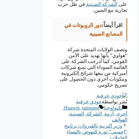
على
الشركة الصينية
في ظل حرب
تجارية مع الصين.
اقرأ أيضاً:
دور الروبوتات في
المصانع الصينية
وتصف الولايات المتحدة شركة
“هواوي” بأنها تهديد على الأمن
القومي، كما أدرجت الشركة على
القائمة السوداء التي تمنع شركات
أميركية من بيعها شرائح إلكترونية
ومكونات أخرى دون الحصول على
تصريح حكومي.
نُشر بواسطة
جودي خرفية
التصنيفات
الوسوم
تكنولوجيا
samsung
,
Huawei
,
أخرى
,
أزمة
,
ﺍﻟﺸﺮﻛﺔ
,
الصينية
,
الهواتف
وزير التربية بالقيروان: برنامج
“إحميني” ثورة للنهوض بالنساء
العاملات