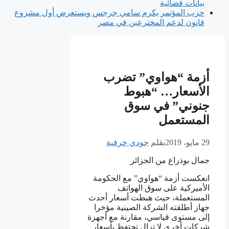
بيانات فضائية
حزب المؤتمر يكرم سامي جرجس ويستعرض أول مشروع
قانون لدعم المخترعين في مصر
أزمة “هواوي” تضرب
الأسعار… “هبوط
جنوني” في سوق
المستعمل
29 مايو، 2019
بقلم
جودي خرفية
جمال بوذراع من الجزائر
انعكست أزمة “هواوي” مع الحكومة
الأميركية على سوق الهواتف
المستعملة، حيث هبطت أسعار أحدث
جهاز أطلقته الشركة الصينية مؤخرا
إلى مستوى قياسي، مقارنة مع أجهزة
شركات أخرى لا تزال تحتفظ بأسعار