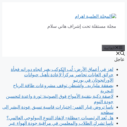
انتقل
إلى
المحتوى
مجلة مستقلة تحت إشراف هاني سلام
القائمة
عاجل
لغز في أعماق الأرض: لُب الكوكب يغير اتجاه دورانه فجأة
حرائق الغابات تحاصر مركزاً لإعادة تأهيل حيوانات
الأورانجوتان في بورنيو
بصفقة ملياريه.. واشنطن توقف مشروعات طاقة الرياح
البحرية
لاصقة ذكية بتقنية الأمواج فوق الصوتية: ثورة واعدة لتحسين
جودة النوم
ناسا تروض غبار القمر: اختبارات قاسية تسبق عودة البشر إلى
سطحه
هل تُعد الرئيسيات «مظلة» لإنقاذ التنوع البيولوجي العالمي؟
ناسا تشرك الطلاب والمعلمين في مراقبة جودة الهواء عبر