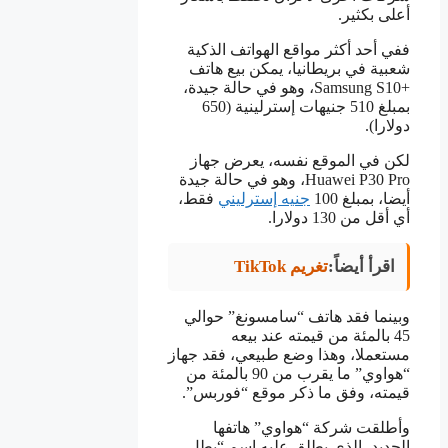
أعلى بكثير.
ففي أحد أكثر مواقع الهواتف الذكية
شعبية في بريطانيا، يمكن بيع هاتف
+Samsung S10، وهو في حالة جيدة،
بمبلغ 510 جنيهات إسترلينية (650
دولارا).
لكن في الموقع نفسه، يعرض جهاز
Huawei P30 Pro، وهو في حالة جيدة
أيضا، بمبلغ 100
جنيه إسترليني
فقط،
أي أقل من 130 دولارا.
اقرأ أيضاً:
تغريم TikTok
وبينما فقد هاتف “سامسونغ” حوالي
45 بالمئة من قيمته عند بيعه
مستعملا، وهذا وضع طبيعي، فقد جهاز
“هواوي” ما يقرب من 90 بالمئة من
قيمته، وفق ما ذكر موقع “فوربس”.
وأطلقت شركة “هواوي” هاتفها
الجديد، الذي يطلق عليه اسم “بطل