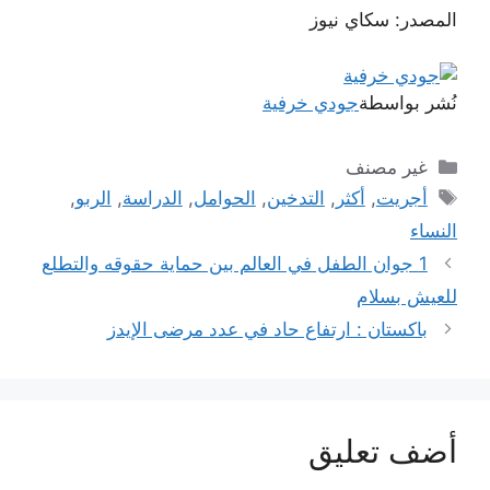
المصدر: سكاي نيوز
نُشر بواسطة
جودي خرفية
التصنيفات
غير مصنف
الوسوم
أجريت
,
أكثر
,
التدخين
,
الحوامل
,
ﺍﻟﺪﺭﺍﺳﺔ
,
الربو
,
ﺍﻟﻨﺴﺎﺀ
1 جوان الطفل في العالم بين حماية حقوقه والتطلع
للعيش بسلام
باكستان : ارتفاع حاد في عدد مرضى الإيدز
أضف تعليق