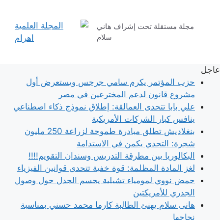
نتقل
لى
مجلة مستقلة تحت إشراف هاني
لمحتوى
سلام
عاجل
حزب المؤتمر يكرم سامي جرجس ويستعرض أول
مشروع قانون لدعم المخترعين في مصر
علي بابا تتحدى العمالقة: إطلاق نموذج ذكاء اصطناعي
ينافس كبار الشركات الأمريكية
بنغلاديش تطلق مبادرة طموحة لزراعة 250 مليون
شجرة: التحدي يكمن في الاستدامة
البكالوريا بين مطرقة التدريس وسندان التقويم!!!!
لغز المادة المظلمة: قوة خفية تتحدى قوانين الفيزياء
حمض نووي لمومياء تشيلية يحسم الجدل حول وصول
الجدري للأمريكتين
هانى سلام يهنئ الطالبة كارما محمد حسني بمناسبة
نجاحها