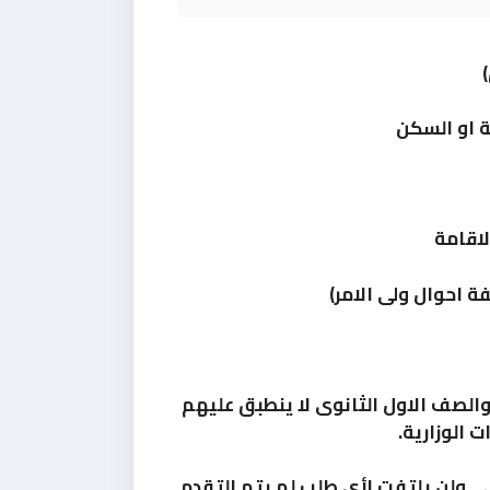
ة او السكن
لاقامة
فة احوال ولى الامر)
الصف الاول الثانوى لا ينطبق عليهم
 الوزارية.
.. ولن يلتفت لأى طلب لم يتم التقدم