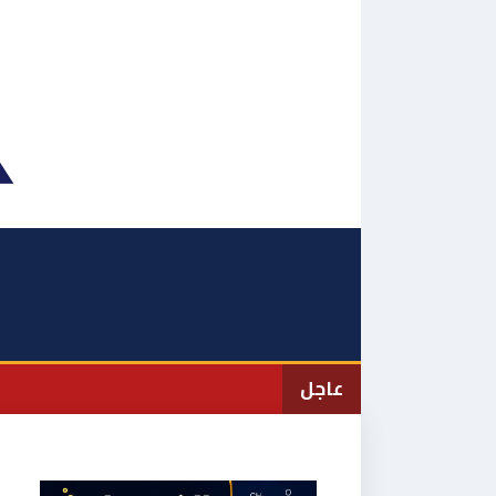
نتقل
لى
لمحتوى
عاجل