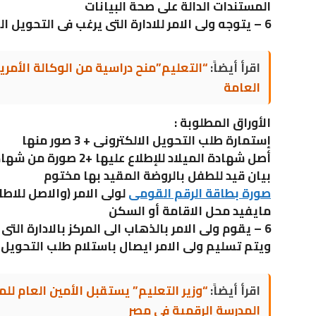
المستندات الدالة على صحة البيانات
6 – يتوجه ولى الامر للادارة التى يرغب فى التحويل اليها
اقرأ أيضاً:
“التعليم”منح دراسية من الوكالة الأمريك
العامة
الأوراق المطلوبة :
إستمارة طلب التحويل الالكترونى + 3 صور منها
أصل شهادة الميلاد للإطلاع عليها +2 صورة من شهادة الميلاد
بيان قيد للطفل بالروضة المقيد بها مختوم
صورة بطاقة الرقم القومى
لولى الامر (والاصل للاطل
مايفيد محل الاقامة أو السكن
6 – يقوم ولى الامر بالذهاب الى المركز بالادارة التى يرغب فى التحويل اليها
ويتم تسليم ولى الامر ايصال باستلام طلب التحويل 
اقرأ أيضاً:
“وزير التعليم” يستقبل الأمين العام لل
المدرسة الرقمية فى مصر