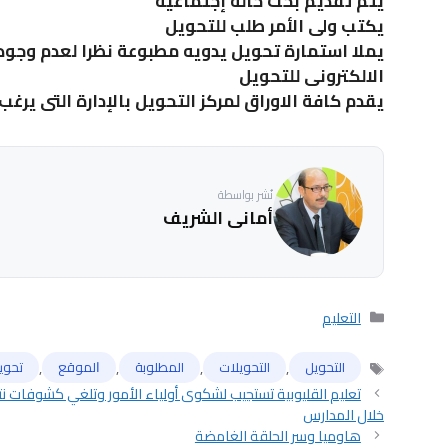
يتم تقديم بحث حالة إجتماعية
يكتب ولى الأمر طلب للتحويل
يملا استمارة تحويل يدويه مطبوعة نظرا لعدم وجود 
الالكترونى للتحويل
يقدم كافة الاوراق لمركز التحويل بالإدارة التى يرغب
نُشر بواسطة
أمانى الشريف
التصنيفات
التعليم
,
,
,
,
التحويل
التحويلات
المطلوبة
ﺍﻟﻤﻮﻗﻊ
تحوي
الوسوم
تعليم القليوبية تستجيب لشكوى أولياء الأمور وتلغي كشوفات ن
خلال المدارس
هاوميا وسر الحلقة الغامضة