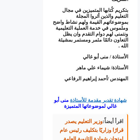
بتكريم كُتابها المتميزين في مجال
التعليم والذين أثروا المجلة
بموضوعاتهم القيمة ولهم نشاط واضح
وملموس في خدمة العملية التعليمية
ونتمنى لهم دوام التقدم وان يظل
التعاون دائمًا مثمر ومستمر بمشيئة
الله .
الأستاذة / منى أبو غالي
الأستاذة/ شيماء علي ماهر
المهندس /أحمد إبراهيم الرفاعي
شهادة تقدير مقدمة للأستاذة
منى أبو
غالي لموضوعاتها المتميزة
اقرأ أيضاً:
وزير التعليم يصدر
قرارًا وزاريًا بتكليف رئيس عام
امتحان شهادة الثانوية العامة