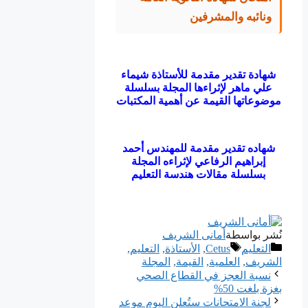
ونائبه والمشرفين
شهادة تقدير مقدمة للأستاذة شيماء
علي ماهر لإثراءها المجلة بسلسلة
موضوعاتها القيمة عن أهمية المكتبات
شهاده تقدير مقدمة للمهندس أحمد
إبراهيم الرفاعي لإثراءه المجلة
بسلسلة مقالات هندسة التعليم
نُشر بواسطة
أمانى الشريف
التصنيفات
الوسوم
التعليم
Cetus
,
الأستاذة
,
التعليم
,
الشريف
,
ﺍﻟﻌﻠﻤﻴﺔ
,
القيمة
,
ﺍﻟﻤﺠﻠﺔ
نسبة العجز في القطاع الصحي
بغزة بلغت 50%
لجنة الامتحانات ستُعلن اليوم موعد