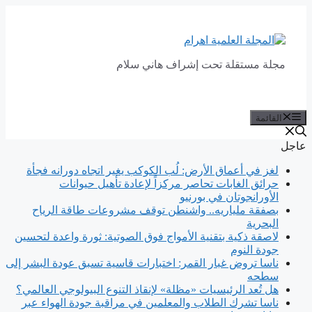
انتقل
إلى
المحتوى
مجلة مستقلة تحت إشراف هاني سلام
القائمة
عاجل
لغز في أعماق الأرض: لُب الكوكب يغير اتجاه دورانه فجأة
حرائق الغابات تحاصر مركزاً لإعادة تأهيل حيوانات
الأورانجوتان في بورنيو
بصفقة ملياريه.. واشنطن توقف مشروعات طاقة الرياح
البحرية
لاصقة ذكية بتقنية الأمواج فوق الصوتية: ثورة واعدة لتحسين
جودة النوم
ناسا تروض غبار القمر: اختبارات قاسية تسبق عودة البشر إلى
سطحه
هل تُعد الرئيسيات «مظلة» لإنقاذ التنوع البيولوجي العالمي؟
ناسا تشرك الطلاب والمعلمين في مراقبة جودة الهواء عبر