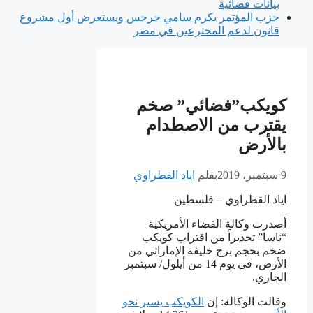
بيانات فضائية
حزب المؤتمر يكرم سامي جرجس ويستعرض أول مشروع
قانون لدعم المخترعين في مصر
كويكب”فضائي” صخم
يقترب من الاصطدام
بالأرض
9 سبتمبر، 2019
بقلم
اياد القطراوي
اياد القطراوي – فلسطين
أصدرت وكالة الفضاء الأمريكية
“ناسا” تحذيراً من اقتراب كويكب
ضخم بحجم برج خليفة الإماراتي من
الأرض، في يوم 14 من أيلول/ سبتمبر
الجاري.
وقالت الوكالة: إن
الكويكب يسير نحو