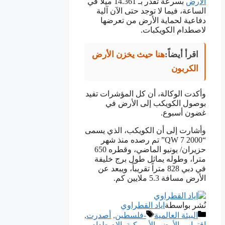
الأرض
بسرعة تقدر بـ 14.361 ميلا في
الساعة، فيما لا توجد حتى الآن آلية
دفاعية لحماية الأرض من تعرضها
لاصطدام الكويكبات.
اقرأ أيضاً:
هنا حيث يخزن الأرض
الكربون
وأكدت الوكالة، أن كل المؤشرات تفيد
بوصول الكويكب إلى الأرض في
غضون أسبوع.
وأشارت إلى أن الكويكب، الذي يسمى
“2000 QW 7” تم رصده منذ شهر
حزيران/ يونيو الماضي، وقطره 650
مترا، وطوله يماثل طول برج خليفة
في دبي 828 متراً تقريباً، ويبعد عن
الأرض مسافة 5.3 ملايين كم.
نُشر بواسطة
اياد القطراوي
التصنيفات
الوسوم
البيئة العالمية
-فلسطين
,
أصدرت
,
اقتراب
,
الأرض
,
ﺍﻷﻣﺮﻳﻜﻴﺔ
,
الاصطدام
,