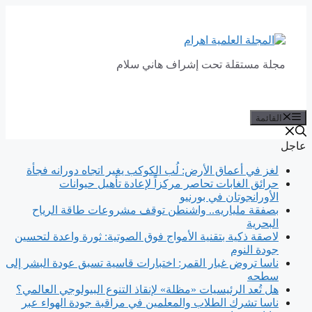
انتقل
إلى
المحتوى
مجلة مستقلة تحت إشراف هاني سلام
القائمة
عاجل
لغز في أعماق الأرض: لُب الكوكب يغير اتجاه دورانه فجأة
حرائق الغابات تحاصر مركزاً لإعادة تأهيل حيوانات
الأورانجوتان في بورنيو
بصفقة ملياريه.. واشنطن توقف مشروعات طاقة الرياح
البحرية
لاصقة ذكية بتقنية الأمواج فوق الصوتية: ثورة واعدة لتحسين
جودة النوم
ناسا تروض غبار القمر: اختبارات قاسية تسبق عودة البشر إلى
سطحه
هل تُعد الرئيسيات «مظلة» لإنقاذ التنوع البيولوجي العالمي؟
ناسا تشرك الطلاب والمعلمين في مراقبة جودة الهواء عبر