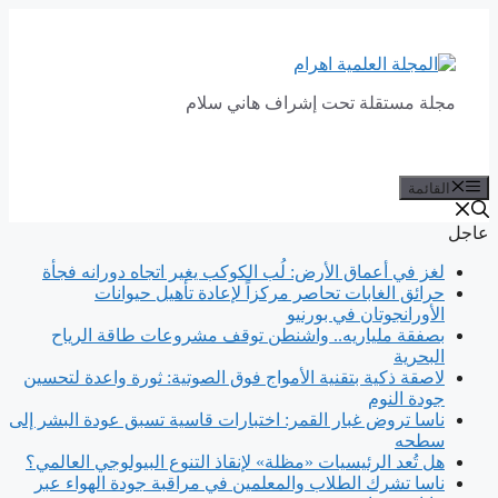
انتقل
إلى
المحتوى
مجلة مستقلة تحت إشراف هاني سلام
القائمة
عاجل
لغز في أعماق الأرض: لُب الكوكب يغير اتجاه دورانه فجأة
حرائق الغابات تحاصر مركزاً لإعادة تأهيل حيوانات
الأورانجوتان في بورنيو
بصفقة ملياريه.. واشنطن توقف مشروعات طاقة الرياح
البحرية
لاصقة ذكية بتقنية الأمواج فوق الصوتية: ثورة واعدة لتحسين
جودة النوم
ناسا تروض غبار القمر: اختبارات قاسية تسبق عودة البشر إلى
سطحه
هل تُعد الرئيسيات «مظلة» لإنقاذ التنوع البيولوجي العالمي؟
ناسا تشرك الطلاب والمعلمين في مراقبة جودة الهواء عبر