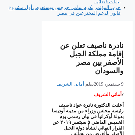
بيانات فضائية
حزب المؤتمر يكرم سامي جرجس ويستعرض أول مشروع
قانون لدعم المخترعين في مصر
نادرة ناصيف تعلن عن
إقامة مملكة الجبل
الأصفر بين مصر
والسودان
9 سبتمبر، 2019
بقلم
أمانى الشريف
?️
أماني الشريف
أعلنت الدكتورة نادرة عواد ناصيف
رئيسة مجلس وزراء من مدينة أوديسا
بدولة أوكرانيا في بيان رسمي يوم
الخميس الماضي ٥ سبتمبر ٢٠١٩ عن
القرار النهائي لنشأة دولة الجبل
الأصفر والغرض من نشأته .