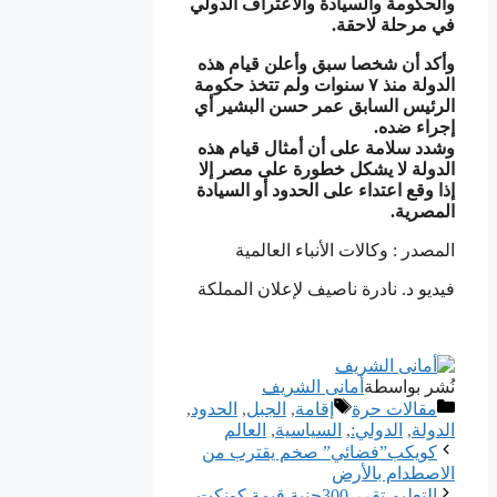
والحكومة والسيادة والاعتراف الدولي
في مرحلة لاحقة.
وأكد أن شخصا سبق وأعلن قيام هذه
الدولة منذ ٧ سنوات ولم تتخذ حكومة
الرئيس السابق عمر حسن البشير أي
إجراء ضده.
وشدد سلامة على أن أمثال قيام هذه
الدولة لا يشكل خطورة على مصر إلا
إذا وقع اعتداء على الحدود أو السيادة
المصرية.
المصدر : وكالات الأنباء العالمية
فيديو د. نادرة ناصيف لإعلان المملكة
نُشر بواسطة
أمانى الشريف
التصنيفات
الوسوم
مقالات حرة
إقامة
,
الجبل
,
الحدود
,
ﺍﻟﺪﻭﻟﺔ
,
الدولي:
,
السياسية
,
العالم
كويكب”فضائي” صخم يقترب من
الاصطدام بالأرض
التعليم تقرر 300جنية قيمة كونكت