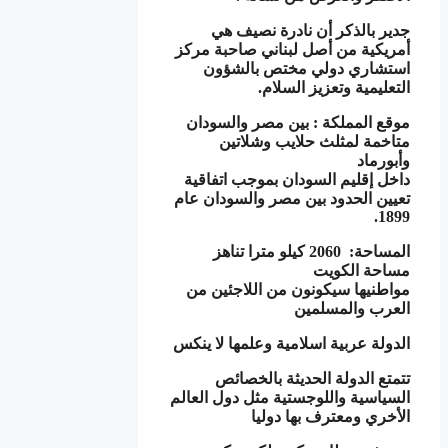
جدير بالذكر أن نادرة نصيف هي
أمريكية من أصل لبناني صاحبة مركز
استشاري دولي مختص بالشؤون
التعليمية وتعزيز السلام.
موقع المملكة : بين مصر والسودان
متاخمة لمثلث حلايب وشلاتين
وأبورماد
داخل إقليم السودان بموجب اتفاقية
تعيين الحدود بين مصر والسودان عام
1899.
المساحة: 2060 كيلو مترا تناهز
مساحة الكويت
مواطنيها سيكونون من اللاجئين من
العرب والمسلمين
الدولة عربية اسلامية وعلمها لا ينكس
تتمتع الدولة الحديثة بالخصائص
السياسية واللوجستية مثل دول العالم
الأخري ومعترف بها دوليا