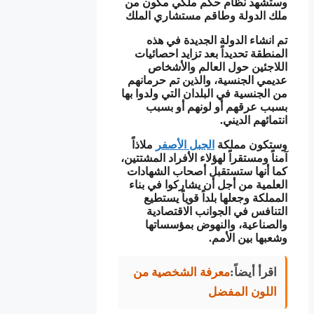
وستشهد نظام حكم ملكي مكون من
ملك الدولة وطاقم مستشاري الملك
تم انشاء الدولة الجديدة في هذه
المنطقة تحديداً بعد تزايد احصائيات
اللاجئين حول العالم والأشخاص
عديمي الجنسية، والذين تم حرمانهم
من الجنسية في البلدان التي ولدوا بها
بسبب عرقهم أو لونهم أو بسبب
انتمائهم الديني.
وستكون مملكة
الجبل الأصفر
ملاذاً
آمناً ومستقراً لهؤلاء الأفراد المشتتين،
كما أنها ستستقبل أصحاب الشهادات
العلمية من أجل أن يشاركوا في بناء
المملكة وجعلها بلداً قوياً يستطيع
التنافس في الجوانب الاقتصادية
والصناعية، والنهوض بمؤسساتها
وشعبها بين الأمم.
اقرأ أيضاً:
معرفة الشخصية من
اللون المفضل