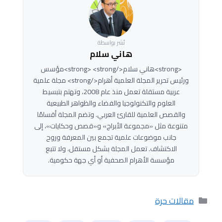
نُشر بواسطة
هاني سلام
<strong>هاني سلام</strong> <strong>مؤسس
ورئيس تحرير المجلة العلمية أهرام</strong> مجلة علمية
عربية مستقلة تعمل منذ عام 2008، وتهتم بتبسيط
العلوم والتكنولوجيا والفضاء والظواهر الطبيعية
والقصص العلمية للقارئ العربي. وتضم المجلة أقسامًا
متنوعة مثل «مجموعة الأبراج» و«قصص وحكايات»، إلى
جانب موضوعات علمية تجمع بين المعرفة وروح
الاكتشاف. تعمل المجلة بشكل مستقل، ولا تتبع
مؤسسة الأهرام الصحفية أو أي جهة حكومية.
التصنيفات
مقالات حرة