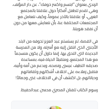
الرندي بعنوان “ابتسم واكسر خوفك”، عن دار المؤلف،
وهي تقدم للطفل أفكاراً حول علاقتنا بالمجتمع
الغربي، أو علاقتنا بالآخر عموماً، وكيف نتعامل مع
المجتمعات المختلفة عنا، بأن نتعايش معها من دون
أن نفقد هويتنا.
في القصة، لم يستسلم عبد العزيز لخوفه من البلد
الأجنبي الذي انتقل إليه مع أسرته، ولا من المدرسة
الجديدة التي التحق بها، إنما حاول أن يكون منسجماً
مع هذا المجتمع، ومتقبلاً الحياة فيه، بمساعدة
صديقه اللطيف عيسى ونصحه، وبدعم من أمه وأبيه،
فتقبل زملاءه على اختلاف أشكالهم وثقافاتهم
ودياناتهم، بل اكتشف أن في الاختلاف غنى وجمالاً!
رسوم الكتاب للفنان المصري محسن عبدالحفيظ.