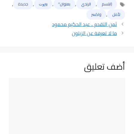
,
,
,
,
,
(ابتسم
الرندي
بعنوان"
ﺑﻴﺮﻭﺕ
جديدة
الوسوم
,
لأمل
واكسر
ثمن التقدم .. عبد الحكيم محمود
ما لا تعرفة عن الزيتون
أضف تعليق
تعليق