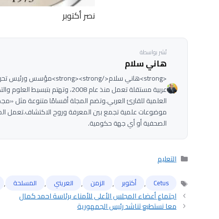
نصر أكتوبر
نُشر بواسطة
هاني سلام
عربية مستقلة تعمل منذ عام 2008، وتهت
العلمية للقارئ العربي.وتضم المجلة أقسامًا متنوعة مثل «مج
موضوعات علمية تجمع بين المعرفة وروح الاكتشاف.تعمل الم
الصحفية أو أي جهة حكومية.
التصنيفات
التعليم
,
,
,
,
,
Cetus
أكتوبر
الزمن
العريني
المسلحة
الوسوم
اجتماع أعضاء المجلس الأعلى للأمناء برئاسة احمد كمال
معا نستطيع تناشد رئيس الجمهورية