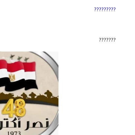
?????????
???????