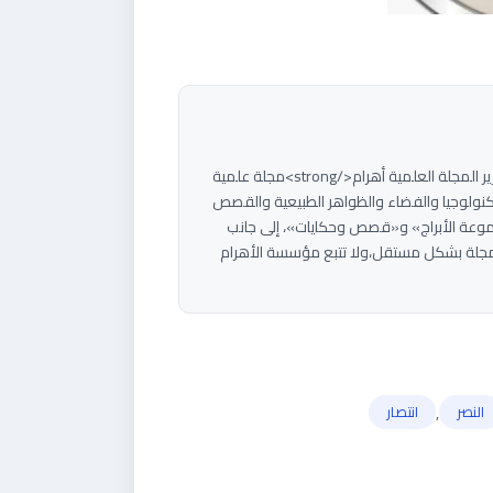
<strong>هاني سلام</strong><strong>مؤسس ورئيس تحرير المجلة العلمية أهرام</strong>مجلة علمية
م بتبسيط العلوم والتكنولوجيا والفضاء والظواهر الطبيعية والقصص
موعة الأبراج» و«قصص وحكايات»، إلى جانب
جلة بشكل مستقل،ولا تتبع مؤسسة الأهرام
,
النصر
انتصار