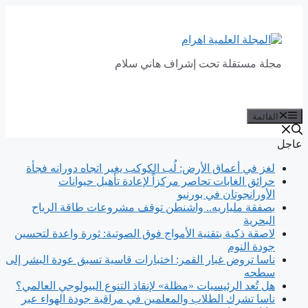
انتقل
إلى
المحتوى
مجلة مستقلة تحت إشراف هاني سلام
القائمة
عاجل
لغز في أعماق الأرض: لُب الكوكب يغير اتجاه دورانه فجأة
حرائق الغابات تحاصر مركزاً لإعادة تأهيل حيوانات
الأورانجوتان في بورنيو
بصفقة ملياريه.. واشنطن توقف مشروعات طاقة الرياح
البحرية
لاصقة ذكية بتقنية الأمواج فوق الصوتية: ثورة واعدة لتحسين
جودة النوم
ناسا تروض غبار القمر: اختبارات قاسية تسبق عودة البشر إلى
سطحه
هل تُعد الرئيسيات «مظلة» لإنقاذ التنوع البيولوجي العالمي؟
ناسا تشرك الطلاب والمعلمين في مراقبة جودة الهواء عبر