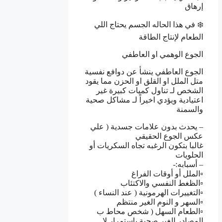
إرهاق
❄️ في هذا الحاله الجسم يحتاج اللي
الطعام لإنتاج الطاقة
الجوع الوهمي او العاطفي
الجوع العاطفي ينشأ عن دوافع نفسية
متل الملل او القلق او الحزن مما يقود
الشخص لـ تناول كميات كبيرة غير
اعتيادية ويؤدي اخيراً لـ مشاكل صحية
والسمنة
– يحدث بدون علامات جسدية ( علي
عكس الجوع الحقيقي
غالبا بتكون الرغبه تجاه السكريات أو
الحلويات
– أسبابه:-
▫️الملل أو أوقات الفراغ
▫️الظغط النفسي والاكتئاب
▫️التغييرات الهرمونية ( عند النساء )
▫️السهر و النوم الغير منتظم
▫️الطعام السهل ( شخص محاط ب
المصادر الغير صحية باستمرار لا