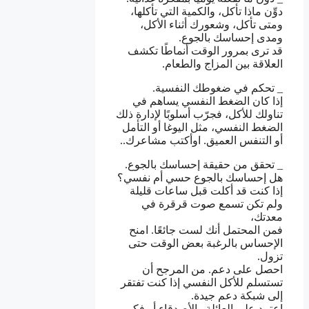
دوِّن ماذا تأكل، والكمية التي تأكلها،
ومتى تأكل، وشعورك أثناء الأكل،
ومدى إحساسك بالجوع.
قد ترى بمرور الوقت أنماطًا تكشف
العلاقة بين المزاج والطعام.
_ تحكم في ضغوطك النفسية.
إذا كان الضغط النفسي يساهم في
تناولك للأكل، فجرّب أسلوبًا لإدارة ذلك
الضغط النفسي، مثل اليوغا أو التأمل
أو التنفس العميق. اوأكتب مشاعرك..
_ تحقق من حقيقة إحساسك بالجوع.
هل إحساسك بالجوع حسي أم نفسي؟
إذا كنت قد أكلت قبل ساعات قليلة
ولم تكن تسمع صوت قرقرة في
معدتك،
فمن المحتمل أنك لست جائعًا. امنح
الإحساس بالرغبة بعض الوقت حتى
تزول.
احصل على دعم. من المرجح أن
تستسلم للأكل النفسي إذا كنت تفتقر
إلى شبكة دعم جيدة.
اعتمد على العائلة والأصدقاء أو فكر