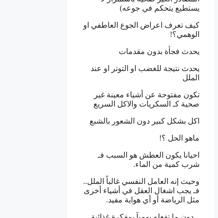
يستطيع يتحكم في جوعه)
كيف تعرف اعراض الجوع العاطفي او
الوهمي؟!
يحدث فجأة بدون مقدمات
يحدث نتيجة للغضب او التوتر او عند
الملل
تكون مفتوحة عن أشياء معينة غير
صحية كـ السكريات والاكل السريع
اكل بشكل كبير دون الشعور بالشبع
ماهو الحل ؟!
احيانا يكون العطش هو السبب فـ
شرب كمية من الماء.
وحيث إنه العامل النفسي غالباً الملل..
فـ يجب اشغال العقل في أشياء أخرى
مثل الرياضة أو أي هواية مفيد.
_ دون ما تفعله يوميآ بمفكرة غذائية.