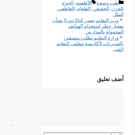
التصنيفات
الوسوم
طب وصحة
الأطعمة
,
الجوع
,
ﺍﻟﺤﺰﻥ
,
الحقيقي
,
الطعام
,
العاطفي
,
الملل
وزير التعليم يصدر كتابًا دوريًا بشأن
تفعيل حظر استخدام الهواتف
المحمولة بالمدارس
وزارة التعليم تطلب منسقين
بالمديريات لأكاديمية معلمى التعليم
الفنى
أضف تعليق
تعليق
الاسم