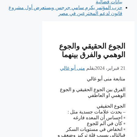
بيانات فضائية
حزب المؤتمر يكرم سامي جرجس ويستعرض أول مشروع
قانون لدعم المخترعين في مصر
الجوع الحقيقي والجوع
الوهمي والفرق بينهما
21 فبراير، 2024
بقلم
منى أبو غالي
متابعة منى أبو غالي
الفرق بين الجوع الحقيقي و الجوع
الوهمي او العاطفي
الجوع الحقيقي
– يحدث علامات جسدية مثل :
▫️ احساس أن المعده فارغه
▫️ كأن في ألم للجوع
▫️ انخفاض في مستويات السكر
فبالتالي يسبب قلة تركيز وضعف و