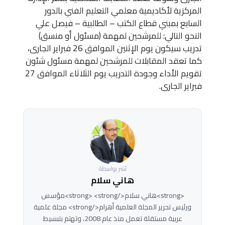
المركزية لأكاديمية معلمي التعليم الفني بالدور
السابع بمبني قطاع الكتب – الطالبية – فيصل علي
النحو التالي: للمرشحين لمهمة (مسئول أو منسق)
تدريب سيكون يوم الإثنين الموافق 26 فبراير الجارى،
كما تعقد المقابلات للمرشحين لمهمة مسئول شئون
تقويم الأداء وجودة التدريب يوم الثلاثاء الموافق 27
فبراير الجارى.
نُشر بواسطة
هاني سلام
<strong>هاني سلام</strong> <strong>مؤسس
ورئيس تحرير المجلة العلمية أهرام</strong> مجلة علمية
عربية مستقلة تعمل منذ عام 2008، وتهتم بتبسيط