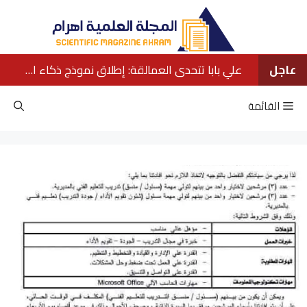
نتقل
لى
لمحتوى
عاجل
علي بابا تتحدى العمالقة: إطلاق نموذج ذكاء اصطناعي ينافس كبار الشركات الأمريكية
القائمة