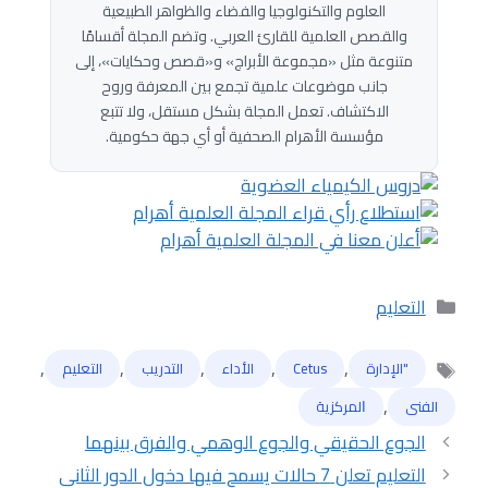
العلوم والتكنولوجيا والفضاء والظواهر الطبيعية
والقصص العلمية للقارئ العربي. وتضم المجلة أقسامًا
متنوعة مثل «مجموعة الأبراج» و«قصص وحكايات»، إلى
جانب موضوعات علمية تجمع بين المعرفة وروح
الاكتشاف. تعمل المجلة بشكل مستقل، ولا تتبع
مؤسسة الأهرام الصحفية أو أي جهة حكومية.
التصنيفات
التعليم
,
,
,
,
,
"الإدارة
Cetus
الأداء
التدريب
التعليم
الوسوم
,
الفنى
ﺍﻟﻤﺮﻛﺰﻳﺔ
الجوع الحقيقي والجوع الوهمي والفرق بينهما
التعليم تعلن 7 حالات يسمح فيها دخول الدور الثاني