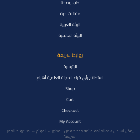
طب وصحة
مقالات حرة
البيئة العربية
البيئة العالمية
روابط سريعة
الرئيسية
استطلاع رأي قراء المجلة العلمية أهرام
Shop
Cart
Checkout
My Account
يمكن استبدال هذه القائمة بقائمة مخصصة من: المظهر ← القوائم ← اختر "روابط الفوتر
السريعة"