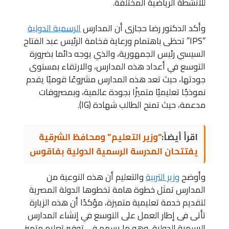
للأنشطة الرياضية المختلفة.
وأكد الدكتور رضا حجازى أن المدارس
الرسمية الدولية
“IPS” تحظى باهتمام ورعاية فخامة الرئيس عبد الفتاح
السيسي رئيس الجمهورية، والذي يوجه دائما بضرورة
التوسع في أعداد هذه المدارس، والارتقاء بمستوى
جودتها، حيث تعد هذه المدارس مشروعًا قوميًا يقدم
نموذجًا تعليميًا متميزًا بجودة عالمية، وبمصروفات
مدعمة، حيث تمنح الطالب شهادة (IG).
اقرأ أيضاً:
“وزير التعليم” ومحافظ الشرقية
يفتتحان المدرسة الرسمية الدولية بفاقوس
وأوضح
وزير التربية
والتعليم أن هذه النوعية من
المدارس تمثل خطوة هامة تخطوها الدولة المصرية
لتقديم خدمة تعليمية متميزة، مؤكدًا أن هذه الزيارة
تأتى فى إطار العمل على التوسع في إنشاء المدارس
الرسمية الدولية، وهو ما يسهم في توفير تعليم متميز