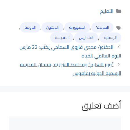
التصنيفات
التعليم
,
,
,
,
الجديدة'
الجمهورية
الدكتور/
الدولية
الوسوم
,
,
الرسمية
ﺍﻟﻤﺪﺍﺭﺱ
المدرسة
الدكتور/ مجدي فاروق السماحي يكتب: 22 مارس
اليوم العالمي للمياه
“وزير التعليم” ومحافظ الشرقية يفتتحان المدرسة
الرسمية الدولية بفاقوس
أضف تعليق
تعليق