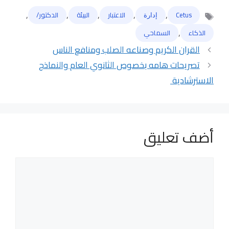
,
,
,
,
,
Cetus
ﺇﺩﺍﺭﺓ
الاعتبار
البيئة
الدكتور/
الوسوم
,
الذكاء
السماحي
القران الكريم وصناعه الصلب ومنافع الناس
تصريحات هامه بخصوص الثانوي العام والنماذج
الاسترشادية
أضف تعليق
تعليق