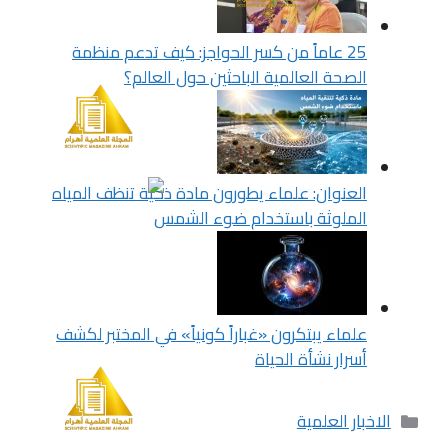
25 عاماً من كسر الحواجز: كيف تدعم منظمة
الصحة العالمية الباحثين حول العالم؟
العنوان: علماء يطورون مادة ذكية تنظف المياه
الملوثة باستخدام ضوء الشمس
علماء يبتكرون «غباراً كونياً» في المختبر لكشف
أسرار نشأة الحياة
التصنيفات
الاخبار العلمية