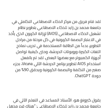
لقد قام فريق من مركز الذكاء الاصطناعي التكاملي في
جامعة محمد بن زايد للذكاء الاصطناعي بتطوير نظام
تشغيل الذكاء الاصطناعي (AIOS) لإزالة الكربون الذي يأخذ
في الاعتبار البصمة الكربونية في كل مرحلة من مراحل
التطوير، بدءاً من الطاقة المستخدمة في تدريب نماذج
اللغات الكبيرة وروبوتات الدردشة، وحتى كيفية تواصل
أجهزة الكمبيوتر مع بعضها البعض. لقد تم بالفعل
استخدام AIOS لتطوير برنامج الدردشة الآلي Vicuna، بجزء
صغير من التكلفة والبصمة الكربونية ويحقق 90% من
جودة ChatGPT.
يقول كيرونغ هو، الأستاذ المساعد في التعلم الآلي في
جامعة محمد بن زايد للذكاء الاصطناعي: “هناك قدر مذهل