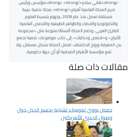
<strong>هاني سلام</strong> <strong>مؤسس ورئيس
تحرير المجلة العلمية أهرام</strong> مجلة علمية عربية
مستقلة تعمل منذ عام 2008، وتهتم بتبسيط العلوم
والتكنولوجيا والفضاء والظواهر الطبيعية والقصص العلمية
للقارئ العربي. وتضم المجلة أقسامًا متنوعة مثل «مجموعة
الأبراج» و«قصص وحكايات»، إلى جانب موضوعات علمية تجمع
بين المعرفة وروح الاكتشاف. تعمل المجلة بشكل مستقل، ولا
تتبع مؤسسة الأهرام الصحفية أو أي جهة حكومية.
مقالات ذات صلة
حمض نووي لمومياء تشيلية يحسم الجدل حول
وصول الجدري للأمريكتين