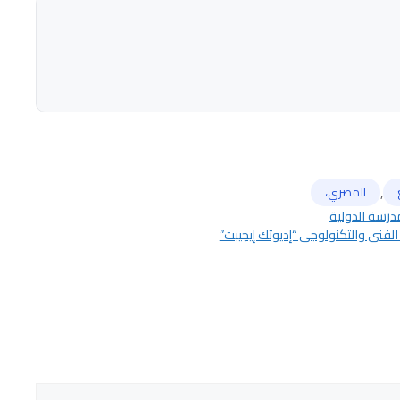
,
المصري،
مدرسة الدولية
 الفني والتكنولوجي “إديوتك إيجيبت”