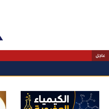
نتقل
لى
لمحتوى
عاجل