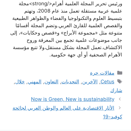
ورئيس تحرير المجلة العلمية أهرام</strong>مجلة
علمية عربية مستقلة تعمل منذ عام 2008، وتهتم
بتبسيط العلوم والتكنولوجيا والفضاء والظواهر الطبيعية
والقصص العلمية للقارئ العربي.وتضم المجلة أقسامًا
متنوعة مثل «مجموعة الأبراج» و«قصص وحكايات»، إلى
جانب موضوعات علمية تجمع بين المعرفة وروح
الاكتشاف.تعمل المجلة بشكل مستقل،ولا تتبع مؤسسة
الأهرام الصحفية أو أي جهة حكومية.
التصنيفات
مقالات حرة
الوسوم
Cetus
,
الآخرين
,
ﺍﻟﺘﺤﺪﻳﺎﺕ
,
ﺍﻟﺘﻌﺎﻭﻥ
,
المهني
,
خلال
,
شارك
Now is Green, New is sustainability
الأثار الاقتصادية على العالم والوطن العربي لجائحة
كوفيد-19