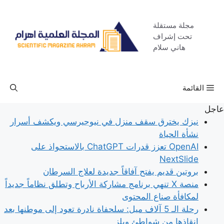
نتقل
لى
مجلة مستقلة
لمحتوى
تحت إشراف
هاني سلام
القائمة
عاجل
نيزك يخترق سقف منزل في نيوجيرسي ويكشف أسرار
نشأة الحياة
OpenAI تعزز قدرات ChatGPT بالاستحواذ على
NextSlide
بروتين قديم يفتح آفاقاً جديدة لعلاج السرطان
منصة X تنهي برنامج مشاركة الأرباح وتطلق نظاماً جديداً
لمكافأة صناع المحتوى
رحلة الـ 5 آلاف ميل: سلحفاة نادرة تعود إلى موطنها بعد
إنقاذها من شواطئ ويلز