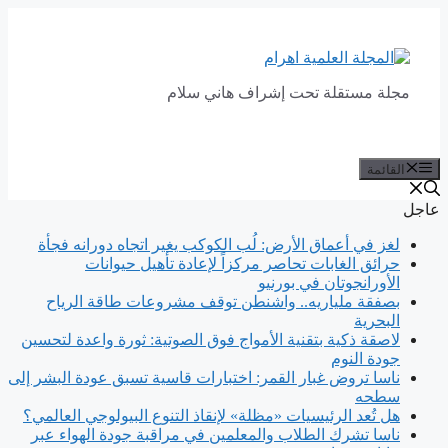
انتقل
إلى
المحتوى
مجلة مستقلة تحت إشراف هاني سلام
القائمة
عاجل
لغز في أعماق الأرض: لُب الكوكب يغير اتجاه دورانه فجأة
حرائق الغابات تحاصر مركزاً لإعادة تأهيل حيوانات
الأورانجوتان في بورنيو
بصفقة ملياريه.. واشنطن توقف مشروعات طاقة الرياح
البحرية
لاصقة ذكية بتقنية الأمواج فوق الصوتية: ثورة واعدة لتحسين
جودة النوم
ناسا تروض غبار القمر: اختبارات قاسية تسبق عودة البشر إلى
سطحه
هل تُعد الرئيسيات «مظلة» لإنقاذ التنوع البيولوجي العالمي؟
ناسا تشرك الطلاب والمعلمين في مراقبة جودة الهواء عبر