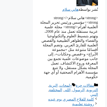
نُشر بواسطة
هاني سلام
<strong>هاني سلام</strong>
<strong>مؤسس ورئيس تحرير المجلة
العلمية أهرام</strong> مجلة علمية
عربية مستقلة تعمل منذ عام 2008،
وتهتم بتبسيط العلوم والتكنولوجيا
والفضاء والظواهر الطبيعية والقصص
العلمية للقارئ العربي. وتضم المجلة
أقسامًا متنوعة مثل «مجموعة
الأبراج» و«قصص وحكايات»، إلى
جانب موضوعات علمية تجمع بين
المعرفة وروح الاكتشاف. تعمل
المجلة بشكل مستقل، ولا تتبع
مؤسسة الأهرام الصحفية أو أي جهة
حكومية.
التصنيفات
الوسوم
مقالات حرة
«لمحات
,
ﺍﻟﺒﺮﻳﺔ
,
التربوية
,
الرسول
,
الله.
,
المختلفة
,
النبي
كلمة للفلاح المصري يوم عيده
روشتة تعليمية