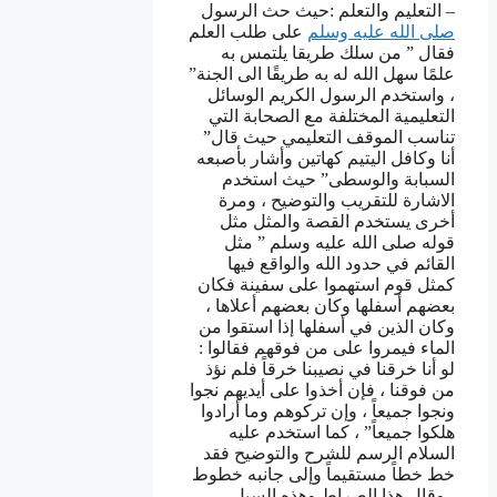
– التعليم والتعلم :حيث حث الرسول
صلى الله عليه وسلم
على طلب العلم
فقال ” من سلك طريقا يلتمس به
علمًا سهل الله له به طريقًا الى الجنة”
، واستخدم الرسول الكريم الوسائل
التعليمية المختلفة مع الصحابة التي
تناسب الموقف التعليمي حيث قال”
أنا وكافل اليتيم كهاتين وأشار بأصبعه
السبابة والوسطى” حيث استخدم
الاشارة للتقريب والتوضيح ، ومرة
أخرى يستخدم القصة والمثل مثل
قوله صلى الله عليه وسلم ” مثل
القائم في حدود الله والواقع فيها
كمثل قوم استهموا على سفينة فكان
بعضهم أسفلها وكان بعضهم أعلاها ،
وكان الذين في أسفلها إذا استقوا من
الماء فيمروا على من فوقهم فقالوا :
لو أنا خرقنا في نصيبنا خرقاً فلم نؤذ
من فوقنا ، فإن أخذوا على أيديهم نجوا
ونجوا جميعاً ، وإن تركوهم وما أرادوا
هلكوا جميعاً” ، كما استخدم عليه
السلام الرسم للشرح والتوضيح فقد
خط خطاً مستقيماً وإلى جانبه خطوط
، وقال هذا الصراط وهذه السبل ،