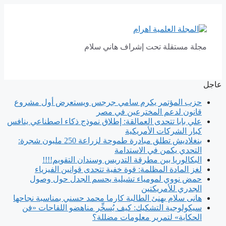
انتقل
إلى
المحتوى
مجلة مستقلة تحت إشراف هاني سلام
عاجل
حزب المؤتمر يكرم سامي جرجس ويستعرض أول مشروع
قانون لدعم المخترعين في مصر
علي بابا تتحدى العمالقة: إطلاق نموذج ذكاء اصطناعي ينافس
كبار الشركات الأمريكية
بنغلاديش تطلق مبادرة طموحة لزراعة 250 مليون شجرة:
التحدي يكمن في الاستدامة
البكالوريا بين مطرقة التدريس وسندان التقويم!!!!
لغز المادة المظلمة: قوة خفية تتحدى قوانين الفيزياء
حمض نووي لمومياء تشيلية يحسم الجدل حول وصول
الجدري للأمريكتين
هانى سلام يهنئ الطالبة كارما محمد حسني بمناسبة نجاحها
سيكولوجية التشكيك: كيف يُسخِّر مناهضو اللقاحات «فن
الحكاية» لتمرير معلومات مضللة؟