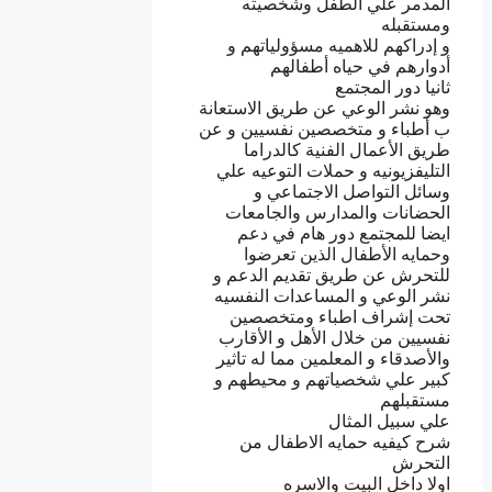
المدمر علي الطفل وشخصيته
ومستقبله
و إدراكهم للاهميه مسؤولياتهم و
أدوارهم في حياه أطفالهم
ثانيا دور المجتمع
وهو نشر الوعي عن طريق الاستعانة
ب أطباء و متخصصين نفسيين و عن
طريق الأعمال الفنية كالدراما
التليفزيونيه و حملات التوعيه علي
وسائل التواصل الاجتماعي و
الحضانات والمدارس والجامعات
ايضا للمجتمع دور هام في دعم
وحمايه الأطفال الذين تعرضوا
للتحرش عن طريق تقديم الدعم و
نشر الوعي و المساعدات النفسيه
تحت إشراف اطباء ومتخصصين
نفسيين من خلال الأهل و الأقارب
والأصدقاء و المعلمين مما له تاثير
كبير علي شخصياتهم و محيطهم و
مستقبلهم
علي سبيل المثال
شرح كيفيه حمايه الاطفال من
التحرش
اولا داخل البيت والاسره