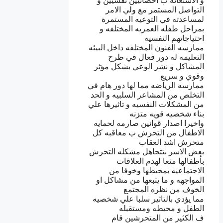
و الاستعانة ب اخصائيين نفسيين و
التواصل المستمر مع ولي الامر
لمساعدته في التوعيه المستمرة
بمراحل طفله العمريه المختلفه و
احتياجاتهم النفسيه
ممارسه الفنون المختلفه داخل البيئه
التعليمه له دور فعال في طرح
المشاكل و نشر الوعي بشكل مؤثر
وقوي و سريع
ممارسه الرياضه مما لها دور هام في
التخلص من المشاعر السلبيه و الحد
من المشكلات النفسيه و تاثيرها علي
بناء شخصيه قويه متزنه
واخيرا اصدار قوانين صارمه لحمايه
الاطفال من التحرش ب معاقبه كل
متحرش اشد العقاب
بعض الاسر بتتجاهل مشكله التحرش
بأطفالها منعا لهدم العلاقات
الاجتماعيه بمحيطها وخوفا من
المواجهه و ما يتبعها من مشاكل او
الخوف من نظره المجتمع
مما يؤدي بالتاثير سلبا علي شخصيه
الطفل و محيطه ومستقبله
ف الكثير من المتحرشين قام