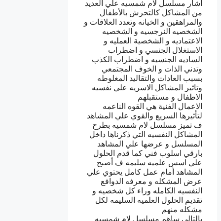
اشار مسلسل لام شمسيه علي العديد
من المشاكل كالتحرش بالأطفال
والمراهقين و الخيانه وتعدد العلاقات و
الشخصيه النرجسيه و الشخصيه
الاعتماديه و الشخصية العمليه و
الاستغلال الجنسي و اضطراب
الساديه الجنسيه و اضطراب الكذب
وتدني الذات و الخوف المجتمعي
بسبب العادات والتقاليد المغلوطه
وتاثير المشاكل الاسريه علي نفسيه
الاطفال و مستقبلهم
الاعمال الفنية هي القوه الناعمه
لتأثيرها السريع والقوي علي المشاهد
ف تميز مسلسل لام شمسيه بطرح
المشاكل النفسيه التي ذكرناها داخل
المسلسل و عرضها علي المشاهد
بارقي اسلوب فني كما قدم الحلول
علي اسس علميه سليمه ف أصبح
المشاهد أمام عمل كامل يحتوي علي
عرض المشكله و معرفه الدوافع
النفسيه الكامله وراء كل شخصيه و
تقديم الحلول العلميه السليمه لكل
مشكله منهم
بالتالي ساهم مسلسل لام شمسيه