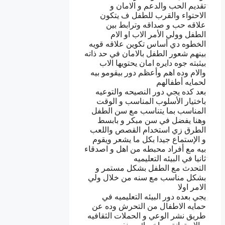
تقديم الحب والدعم و الامان و
الاحتواء والقرب للطفل ف يتكون
علاقه حب و صداقه وترابط بين
الطفل وولي الأمر الاب او الام
الخطوه دي أساس تكوين علاقه قويه
بينهم شعور الطفل بالامان في حد ذاته
بيثبته جوه دايره امان يحتويها الاب
والام وده اهم وأعظم دور بيقومو بيه
لحمايه أطفالهم
بعد كده يجي دور النصيحه والتوعيه
باختيار الأسلوب المناسب و الوقت
المناسب بما يتناسب مع سن الطفل
وهنا يفضل في سن مبكر و بابسط
الطرق زي استخدام القصص واللعب
و الإستماع جيدا بكل ما يشعر ويقوم
بيه مع أفراد محبطه من اهل و اصدقاء
ثانيا في البيئه التعليميه
التحدث مع الطفل بشكل مستمر و
بشكل مناسب مع سنه من خلال ولي
الامر اولا
يجي بعده دور البيئه التعليميه في
حمايه الاطفال من التحرش وده عن
طريق نشر الوعي و الحملات الثقافيه