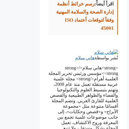
اقرأ أيضاً:
رسم خرائط أنظمة
إدارة الصحة والسلامة المهنية
وفقآ لتوقعات أعتماد ISO
45001
نُشر بواسطة
هاني سلام
<strong>هاني سلام</strong>
<strong>مؤسس ورئيس تحرير المجلة
العلمية أهرام</strong> مجلة علمية
عربية مستقلة تعمل منذ عام 2008،
وتهتم بتبسيط العلوم والتكنولوجيا
والفضاء والظواهر الطبيعية والقصص
العلمية للقارئ العربي. وتضم المجلة
أقسامًا متنوعة مثل «مجموعة
الأبراج» و«قصص وحكايات»، إلى
جانب موضوعات علمية تجمع بين
المعرفة وروح الاكتشاف. تعمل
المجلة بشكل مستقل، ولا تتبع