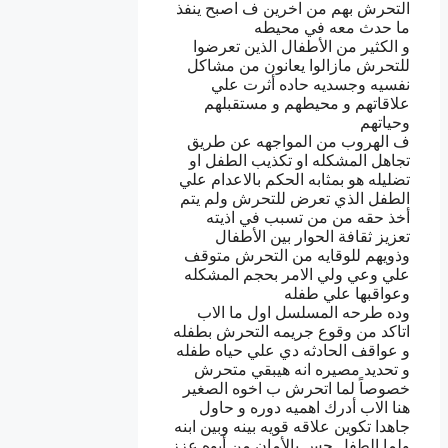
التحرش بهم من اخرين ف اصبح ينفذ
ما حدث معه في محيطه
و الكثير من الأطفال الذين تعرضوا
للتحرش مازالوا يعانون من مشاكل
نفسيه وجسديه حاده أثرت علي
علاقاتهم و محيطهم و مستقبلهم
وحياتهم
ف الهروب من المواجهه عن طريق
تجاهل المشكله او تكذيب الطفل او
تضليله هو بمثابه الحكم بالاعدام علي
الطفل الذي تعرض للتحرش ولم يتم
أخذ حقه من من تسبب في اذيته
تعزيز ثقافة الحوار بين الأطفال
وذويهم للوقايه من التحرش متوقف
علي وعي ولي الامر بحجم المشكله
وعواقبها علي طفله
وده طرحه المسلسل اول ما الاب
اتاكد من وقوع جريمه التحرش بطفله
و عواقف الحادثه دي علي حياه طفله
و تحديد مصيره انه هيبقي متحرش
خصوصاً لما اتحرش ب اخوه الصغير
هنا الاب أدرك اهميه دوره و حاول
جاهدا تكوين علاقه قويه بينه وبين ابنه
ولما الطفل حس بالأمان من أبوه عزز