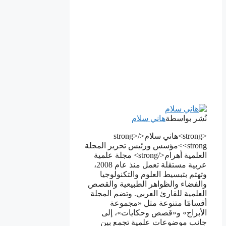
نُشر بواسطة
هاني سلام
<strong>هاني سلام</strong>
<strong>مؤسس ورئيس تحرير المجلة
العلمية أهرام</strong> مجلة علمية
عربية مستقلة تعمل منذ عام 2008،
وتهتم بتبسيط العلوم والتكنولوجيا
والفضاء والظواهر الطبيعية والقصص
العلمية للقارئ العربي. وتضم المجلة
أقسامًا متنوعة مثل «مجموعة
الأبراج» و«قصص وحكايات»، إلى
جانب موضوعات علمية تجمع بين