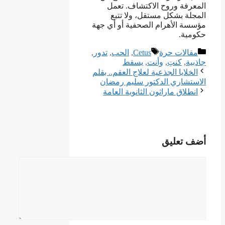
المعرفة وروح الاكتشاف. تعمل
المجلة بشكل مستقل، ولا تتبع
مؤسسة الأهرام الصحفية أو أي جهة
حكومية.
التصنيفات
الوسوم
مقالات حرة
Cetus
,
الحب
,
تدور
,
جاذبية
,
كنتِ
,
وأنت
,
يسقط
الخلايا الجذعية لعلاج العقم.. بقلم
الاستشاري الدكتور سليم رمضان
انطلاق ماراثون الثانوية العامة
أضف تعليق
تعليق