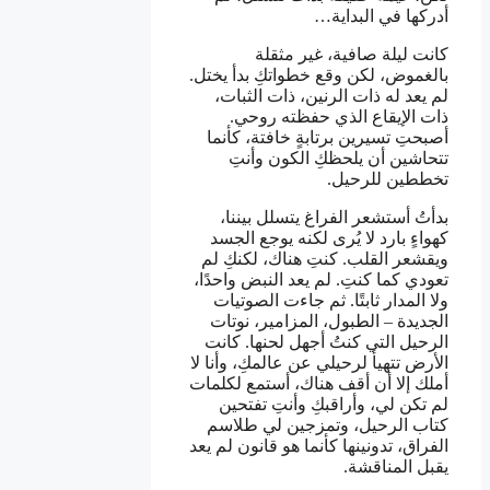
أدركها في البداية…
كانت ليلة صافية، غير مثقلة
بالغموض، لكن وقع خطواتكِ بدأ يختل.
لم يعد له ذات الرنين، ذات الثبات،
ذات الإيقاع الذي حفظته روحي.
أصبحتِ تسيرين برتابةٍ خافتة، كأنما
تتحاشين أن يلحظكِ الكون وأنتِ
تخططين للرحيل.
بدأتُ أستشعر الفراغ يتسلل بيننا،
كهواءٍ بارد لا يُرى لكنه يوجع الجسد
ويقشعر القلب. كنتِ هناك، لكنكِ لم
تعودي كما كنتِ. لم يعد النبض واحدًا،
ولا المدار ثابتًا. ثم جاءت الصوتيات
الجديدة – الطبول، المزامير، نوتات
الرحيل التي كنتُ أجهل لحنها. كانت
الأرض تتهيأ لرحيلي عن عالمكِ، وأنا لا
أملك إلا أن أقف هناك، أستمع لكلمات
لم تكن لي، وأراقبكِ وأنتِ تفتحين
كتاب الرحيل، وتمزجين لي طلاسم
الفراق، تدونينها كأنما هو قانون لم يعد
يقبل المناقشة.