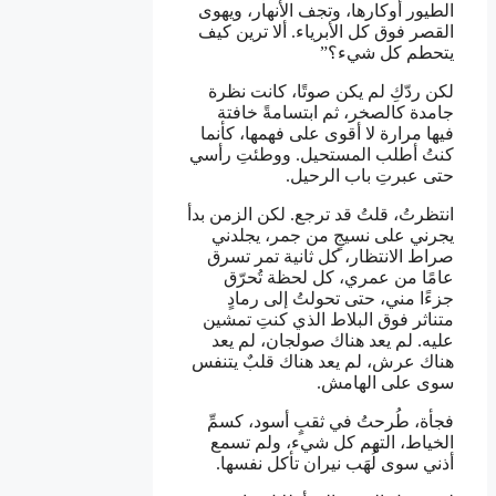
الطيور أوكارها، وتجف الأنهار، ويهوى
القصر فوق كل الأبرياء. ألا ترين كيف
يتحطم كل شيء؟”
لكن ردّكِ لم يكن صوتًا، كانت نظرة
جامدة كالصخر، ثم ابتسامةً خافتة
فيها مرارة لا أقوى على فهمها، كأنما
كنتُ أطلب المستحيل. ووطئتِ رأسي
حتى عبرتِ باب الرحيل.
انتظرتُ، قلتُ قد ترجع. لكن الزمن بدأ
يجرني على نسيجٍ من جمر، يجلدني
صراط الانتظار، كل ثانية تمر تسرق
عامًا من عمري، كل لحظة تُحرّق
جزءًا مني، حتى تحولتُ إلى رمادٍ
متناثر فوق البلاط الذي كنتِ تمشين
عليه. لم يعد هناك صولجان، لم يعد
هناك عرش، لم يعد هناك قلبٌ يتنفس
سوى على الهامش.
فجأة، طُرحتُ في ثقبٍ أسود، كسمِّ
الخياط، التهم كل شيء، ولم تسمع
أذني سوى لُهَب نيران تأكل نفسها.