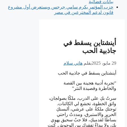
بيانات فضائية
حزب المؤتمر يكرم سامي جرجس ويستعرض أول مشروع
قانون لدعم المخترعين في مصر
أينشتاين يسقط في
جاذبية الحب
29 مايو، 2025
بقلم
هاني سلام
أينشتاين يسقط في جاذبية الحب
“تجربة أدبية هجينة بين القصة
والخاطرة وقصيدة النثر”
سرتُ بكِ على الدرب، ملكًا بصولجان،
واثق الخطوة، تخشع لي الكائنات.
توجتكِ ملكةً على عرشي، ألبستكِ
الحرير والاستبرق، ومددتُ راحتي
بساطًا لقدميكِ، فلا جبٌ سحيق يهوي
بكِ، ولا بيداءٌ تفقدكِ بين الوحوش. كنتِ