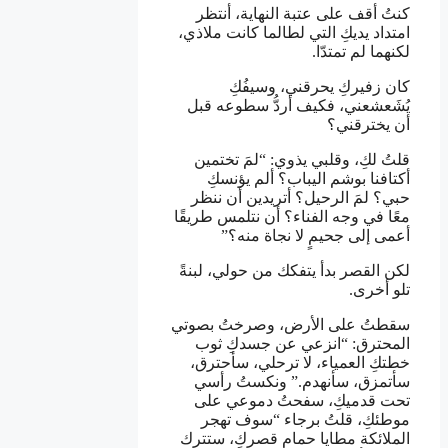
كنتُ أقف على عتبة النهاية، أنتظر
امتداد يديكِ التي لطالما كانت ملاذي،
لكنهما لم تمتدّا.
كان زفيركِ يحرقني، وسيفُكِ
يُشَعشعني، فكيف أردُّ سطوعه قبل
أن يخترقني؟
قلتُ لكِ، وقلبي يذوي: “لمَ تختمين
أكتافنا بوشم اليباب؟ ألم يؤنسكِ
حبي؟ لمَ الرحيل؟ أتريدين أن ننظر
معًا في وجه الفناء؟ أن نتلمس طريقًا
أعمى إلى جحيمٍ لا نجاة منه؟”
لكن القصر بدأ يتفكك من حولي، لبنةً
تلو أخرى.
سقطتُ على الأرض، وصرختُ بصوتي
المحترق: “انزعي عن جسدكِ ثوب
خطتكِ العمياء، لا ترحلي، سأحترق،
سأتمزق، سأنهدم.” ونكستُ رأسي
تحت قدميكِ، سفحتُ دموعي على
موطئكِ، قلتُ برجاء “سوف تهجر
الملائكة مطايا حمام قصركِ، ستترك