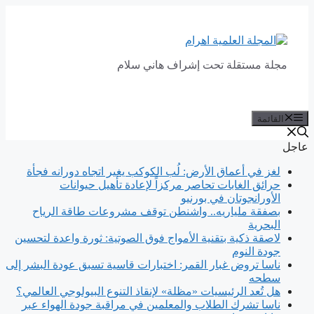
انتقل
إلى
المحتوى
مجلة مستقلة تحت إشراف هاني سلام
القائمة
عاجل
لغز في أعماق الأرض: لُب الكوكب يغير اتجاه دورانه فجأة
حرائق الغابات تحاصر مركزاً لإعادة تأهيل حيوانات
الأورانجوتان في بورنيو
بصفقة ملياريه.. واشنطن توقف مشروعات طاقة الرياح
البحرية
لاصقة ذكية بتقنية الأمواج فوق الصوتية: ثورة واعدة لتحسين
جودة النوم
ناسا تروض غبار القمر: اختبارات قاسية تسبق عودة البشر إلى
سطحه
هل تُعد الرئيسيات «مظلة» لإنقاذ التنوع البيولوجي العالمي؟
ناسا تشرك الطلاب والمعلمين في مراقبة جودة الهواء عبر