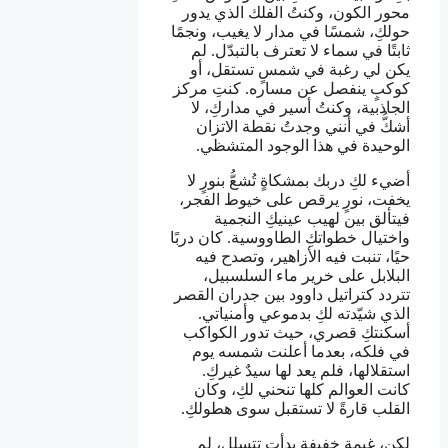
محور الكون، وكنتُ الفلك الذي يدور
حولكِ، شمسًا في مدار لا يغيب، ونجمًا
ثابتًا في سماء لا تعترف بالتبدّل. لم
يكن لي رغبة في شمسٍ تستقل، أو
كوكبٍ ينفصل عن مساره. كنتِ مركز
الجاذبية، وكنتُ أسير في مداركِ، لا
أشكُّ في أنني وجدتُ نقطة الاتزان
الوحيدة في هذا الوجود المتشظي.
أضيء لكِ دربك بمشكاةٍ تُشعُّ بنورٍ لا
يخفت، نورٍ يرقص على خيوط الفجر،
فيتألق بين لهيب عينيكِ النجمية
واختيال خطواتكِ الطاووسية. كان دربًا
حيًا، تنبت فيه الأزاهير، وتصدح فيه
البلابل على خرير ماء السلسبيل،
تتردد كتراتيل داوود بين جدران القصر
الذي شيّدته لكِ بدموعي وأمنياتي.
أسكنتكِ قصري، حيث تدور الكواكب
في فلكه، بعدما أعلنت شمسه يوم
استقلالها، فلم يعد لها سيدٌ غيركِ.
كانت العوالم كلها تنحني لكِ، وكان
القلب قارةً لا تستقبل سوى هطولكِ.
لكن، غيمة خفيفة بدأت تتسلل، لم