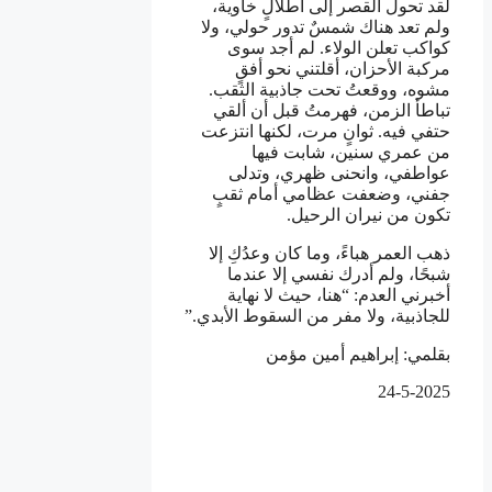
لقد تحول القصر إلى أطلالٍ خاوية،
ولم تعد هناك شمسٌ تدور حولي، ولا
كواكب تعلن الولاء. لم أجد سوى
مركبة الأحزان، أقلتني نحو أفقٍ
مشوه، ووقعتُ تحت جاذبية الثقب.
تباطأ الزمن، فهرمتُ قبل أن ألقي
حتفي فيه. ثوانٍ مرت، لكنها انتزعت
من عمري سنين، شابت فيها
عواطفي، وانحنى ظهري، وتدلى
جفني، وضعفت عظامي أمام ثقبٍ
تكون من نيران الرحيل.
ذهب العمر هباءً، وما كان وعدُكِ إلا
شبحًا، ولم أدرك نفسي إلا عندما
أخبرني العدم: “هنا، حيث لا نهاية
للجاذبية، ولا مفر من السقوط الأبدي.”
بقلمي: إبراهيم أمين مؤمن
24-5-2025