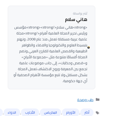
نُشر بواسطة
هاني سلام
<strong>هاني سلام</strong><strong>مؤسس
ورئيس تحرير المجلة العلمية أهرام</strong>مجلة
علمية عربية مستقلة تعمل منذ عام 2008، وتهتم
بتبسيط العلوم والتكنولوجيا والفضاء والظواهر
الطبيعية والقصص العلمية للقارئ العربي.وتضم
المجلة أقسامًا متنوعة مثل «مجموعة الأبراج»
و«قصص وحكايات»، إلى جانب موضوعات علمية
تجمع بين المعرفة وروح الاكتشاف.تعمل المجلة
بشكل مستقل،ولا تتبع مؤسسة الأهرام الصحفية أو
أي جهة حكومية.
التصنيفات
طب وصحة
,
,
,
,
,
أكثر
الأورام
البنكرياس
التّجارب
الدواء
الوسوم