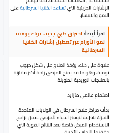
مختلفة عن العلاجات التقليدية، لأنه يهاجم
الإشارات الجزيئية التي
تساعد الخلايا السرطانية
على
النمو والانتشار.
اقرأ أيضاً:
اختراق طبي جديد.. دواء يوقف
نمو الأورام عبر تعطيل إشارات الخلايا
السرطانية
علاوة على ذلك، يؤخذ العلاج على شكل حبوب
يومية، وهو ما قد يمنح المرضى راحة أكبر مقارنة
بالعلاجات الوريدية الطويلة.
اهتمام عالمي متزايد
بدأت مراكز علاج السرطان في الولايات المتحدة
التحرك بسرعة لتوفير الدواء للمرضى ضمن برامج
الاستخدام المبكر، خاصة بعد النتائج القوية التي
حققتها التجارب الأخيرة.