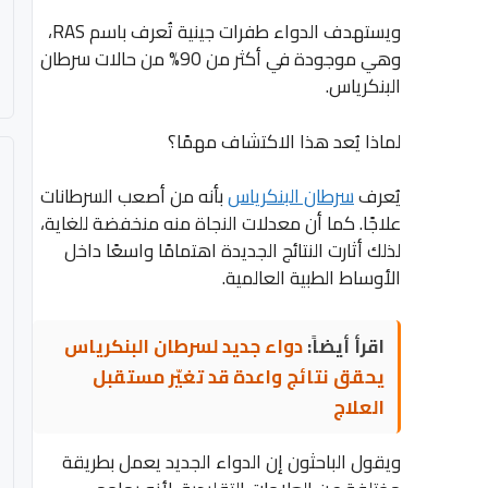
ويستهدف الدواء طفرات جينية تُعرف باسم RAS،
وهي موجودة في أكثر من 90% من حالات سرطان
البنكرياس.
لماذا يُعد هذا الاكتشاف مهمًا؟
يُعرف
سرطان البنكرياس
بأنه من أصعب السرطانات
علاجًا. كما أن معدلات النجاة منه منخفضة للغاية،
لذلك أثارت النتائج الجديدة اهتمامًا واسعًا داخل
الأوساط الطبية العالمية.
اقرأ أيضاً:
دواء جديد لسرطان البنكرياس
يحقق نتائج واعدة قد تغيّر مستقبل
العلاج
ويقول الباحثون إن الدواء الجديد يعمل بطريقة