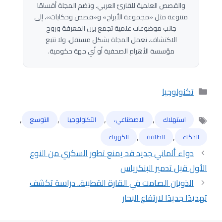
والقصص العلمية للقارئ العربي. وتضم المجلة أقسامًا
متنوعة مثل «مجموعة الأبراج» و«قصص وحكايات»، إلى
جانب موضوعات علمية تجمع بين المعرفة وروح
الاكتشاف. تعمل المجلة بشكل مستقل، ولا تتبع
مؤسسة الأهرام الصحفية أو أي جهة حكومية.
التصنيفات
تكنولوجيا
,
,
,
,
استهلاك
الاصطناعي،
التكنولوجيا
التوسع
الوسوم
,
,
الذكاء
الطاقة
الكهرباء
دواء ألماني جديد قد يمنع تطور السكري من النوع
الأول قبل تدمير البنكرياس
الذوبان الصامت في القارة القطبية.. دراسة تكشف
تهديدًا جديدًا لارتفاع البحار