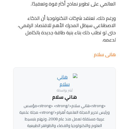
العالمي على تطوير نماذج أكثر قوة وتعقيدًا.
ورغم ذلك، تعتقد شركات التكنولوجيا أن الذكاء
الاصطناعي سيظل المحرك الأهم للاقتصاد الرقمي،
حتى لو تطلب ذلك بناء بنية طاقة جديدة بالكامل
لدعمه.
هانى سلام
نُشر بواسطة
هاني سلام
<strong>هاني سلام</strong> <strong>مؤسس
ورئيس تحرير المجلة العلمية أهرام</strong> مجلة علمية
عربية مستقلة تعمل منذ عام 2008، وتهتم بتبسيط
العلوم والتكنولوجيا والفضاء والظواهر الطبيعية