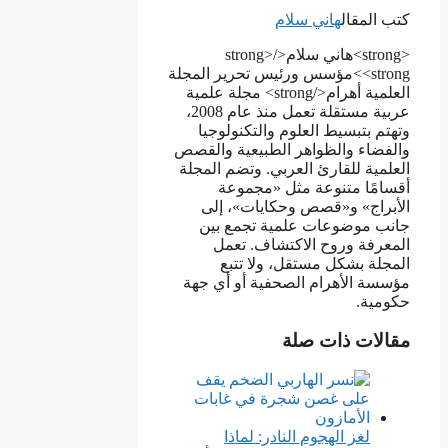
كتب المقال
هاني سلام
<strong>هاني سلام</strong>
<strong>مؤسس ورئيس تحرير المجلة
العلمية أهرام</strong> مجلة علمية
عربية مستقلة تعمل منذ عام 2008،
وتهتم بتبسيط العلوم والتكنولوجيا
والفضاء والظواهر الطبيعية والقصص
العلمية للقارئ العربي. وتضم المجلة
أقسامًا متنوعة مثل «مجموعة
الأبراج» و«قصص وحكايات»، إلى
جانب موضوعات علمية تجمع بين
المعرفة وروح الاكتشاف. تعمل
المجلة بشكل مستقل، ولا تتبع
مؤسسة الأهرام الصحفية أو أي جهة
حكومية.
مقالات ذات صلة
لغز الهجوم النادر: لماذا