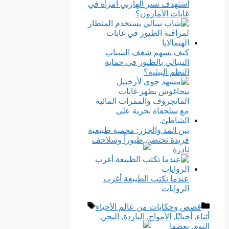
استهدف نسر الهاربي امرأة في
غابات الأمازون؟
كيف يسهم شغف الشباب
النيبالي بالطيور في حماية
النظم البيئية؟
بين المد والجزر: محمية طبيعية
فريدة تحتضن طيوراً وسلاحف
نادرة
عندما تكتب الطبيعة أغرب
الروايات
التصنيفات
الوسوم
قصص وحكايات من عالم الأحياء
أثناء
,
أحيانًا
,
الأمواج
,
الباردة
,
ﺍﻟﺒﺤﺮ
,
النوم
,
بعضها