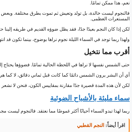
نعم، هذا ممكن تمامًا.
فالنجوم ليست خالدة، بل تولد وتعيش ثم تموت بطرق مختلفة. وبعض الن
المستعرات العظمى.
لكن إذا كان النجم بعيدًا جدًا، فقد يظل ضوؤه القديم في طريقه إلينا 
ولهذا ربما توجد في السماء الليلة نجوم نراها بوضوح، بينما تكون قد ا
أقرب مما نتخيل
حتى الشمس نفسها لا نراها في اللحظة الحالية تمامًا. فضوؤها يحتاج إ
أي أن البشر يرون الشمس دائمًا كما كانت قبل ثماني دقائق، لا كما هي
لكن لأن هذه المدة قصيرة جدًا مقارنة بمقاييس الكون، فنحن لا نشعر بذ
سماء مليئة بالأشباح الضوئية
ربما لهذا تبدو السماء أحيانًا أكثر غموضًا مما نعتقد. فالنجوم ليست 
اقرأ أيضاً:
النجم القطبي