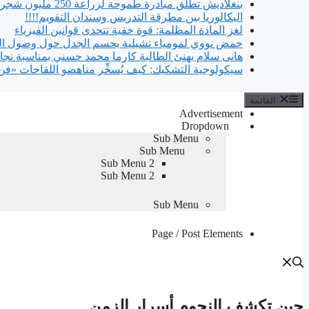
بنغلاديش تطلق مبادرة طموحة لزراعة 250 مليون شجرة: التحدي يكمن في الاستدامة
البكالوريا بين مطرقة التدريس وسندان التقويم!!!!
لغز المادة المظلمة: قوة خفية تتحدى قوانين الفيزياء
حمض نووي لمومياء تشيلية يحسم الجدل حول وصول الج
هانى سلام يهنئ الطالبة كارما محمد حسني بمناسبة نجا
سيكولوجية التشكيك: كيف يُسخِّر مناهضو اللقاحات «فن
القائمة
Advertisement
Dropdown
Sub Menu
Sub Menu
Sub Menu 2
Sub Menu 2
Sub Menu
Page / Post Elements
حين تكشف النجوم أسرار الزمن