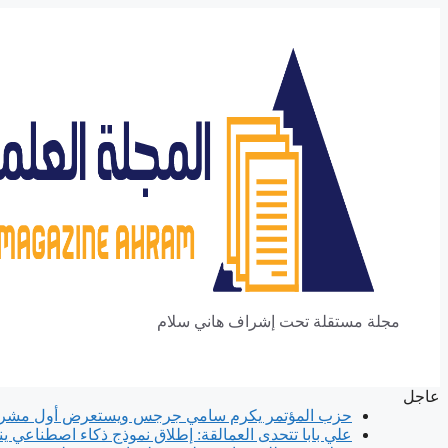
انتقل
إلى
المحتوى
مجلة مستقلة تحت إشراف هاني سلام
عاجل
حزب المؤتمر يكرم سامي جرجس ويستعرض أول مشروع
علي بابا تتحدى العمالقة: إطلاق نموذج ذكاء اصطناعي ي