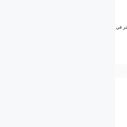
ة كاملة بسرعة هائلة تبلغ نحو 300 ألف كيلومتر في