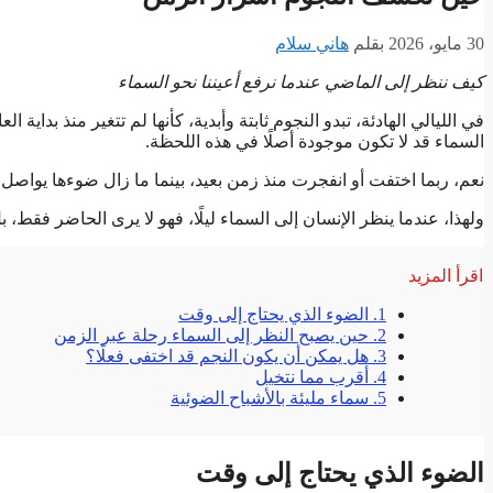
30 مايو، 2026
بقلم
هاني سلام
كيف ننظر إلى الماضي عندما نرفع أعيننا نحو السماء
في الليالي الهادئة، تبدو النجوم ثابتة وأبدية، كأنها لم تتغير منذ بداية 
السماء قد لا تكون موجودة أصلًا في هذه اللحظة.
نعم، ربما اختفت أو انفجرت منذ زمن بعيد، بينما ما زال ضوءها يواصل ر
ولهذا، عندما ينظر الإنسان إلى السماء ليلًا، فهو لا يرى الحاضر فقط، 
اقرأ المزيد
1.
الضوء الذي يحتاج إلى وقت
2.
حين يصبح النظر إلى السماء رحلة عبر الزمن
3.
هل يمكن أن يكون النجم قد اختفى فعلًا؟
4.
أقرب مما نتخيل
5.
سماء مليئة بالأشباح الضوئية
الضوء الذي يحتاج إلى وقت