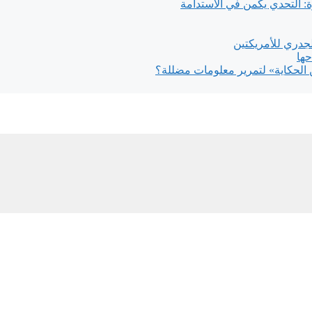
دري للأمريكتين
حها
 الحكاية» لتمرير معلومات مضللة؟