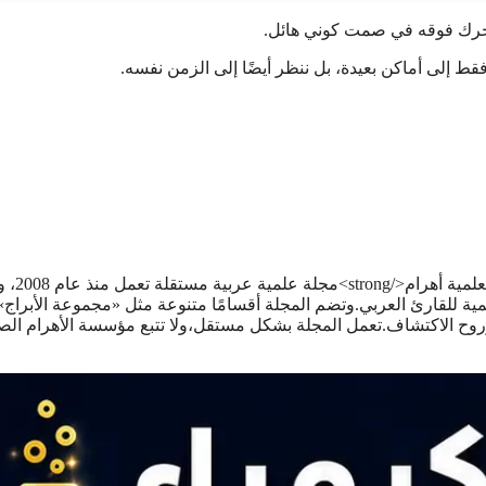
تتحرك فوقه في صمت كوني هائل.
 فقط إلى أماكن بعيدة، بل ننظر أيضًا إلى الزمن نفسه.
<strong>هاني سلام</strong><strong>مؤسس ور
مية للقارئ العربي.وتضم المجلة أقسامًا متنوعة مثل «مجموعة الأبراج»
ح الاكتشاف.تعمل المجلة بشكل مستقل،ولا تتبع مؤسسة الأهرام الص