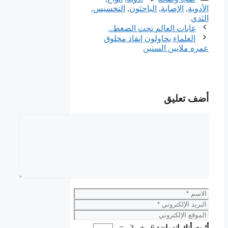
الأدوية
,
ﺍﻹﺻﺎﺑﺔ
,
الباحثون
,
التخسيس
,
الثدي
غابات العالم تحت الضغط..
العلماء يحاولون إنقاذ مخلوق
عمره ملايين السنين
أضف تعليق
تعليق
الاسم
البريد
الإلكتروني
الموقع
الإلكتروني
أثبت أنك إنسان:
6 + 3 =