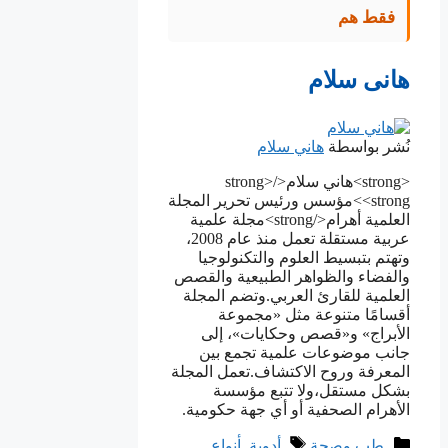
فقط هم
هانى سلام
نُشر بواسطة
هاني سلام
<strong>هاني سلام</strong>
<strong>مؤسس ورئيس تحرير المجلة
العلمية أهرام</strong>مجلة علمية
عربية مستقلة تعمل منذ عام 2008،
وتهتم بتبسيط العلوم والتكنولوجيا
والفضاء والظواهر الطبيعية والقصص
العلمية للقارئ العربي.وتضم المجلة
أقسامًا متنوعة مثل «مجموعة
الأبراج» و«قصص وحكايات»، إلى
جانب موضوعات علمية تجمع بين
المعرفة وروح الاكتشاف.تعمل المجلة
بشكل مستقل،ولا تتبع مؤسسة
الأهرام الصحفية أو أي جهة حكومية.
التصنيفات
الوسوم
طب وصحة
أدوية
,
ﺃﻧﻮﺍﻉ
,