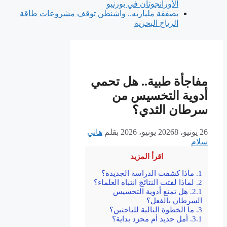
الأورانجوتان في بورنيو
بصفقة ملياريه.. واشنطن توقف مشروعات طاقة
الرياح البحرية
مفاجأة طبية.. هل تحمي
أدوية التخسيس من
سرطان الثدي؟
26 يونيو، 2026
8 يونيو، 2026
بقلم
هاني
سلام
اقرأ المزيد
1.
ماذا كشفت الدراسة الجديدة؟
2.
لماذا لفتت النتائج انتباه العلماء؟
2.1.
هل تمنع أدوية التخسيس
السرطان بالفعل؟
3.
ما الخطوة التالية للباحثين؟
3.1.
أمل جديد أم مجرد بداية؟