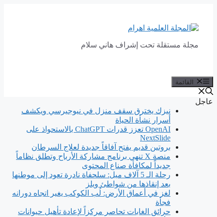
انتقل
إلى
المحتوى
مجلة مستقلة تحت إشراف هاني سلام
القائمة
عاجل
نيزك يخترق سقف منزل في نيوجيرسي ويكشف
أسرار نشأة الحياة
OpenAI تعزز قدرات ChatGPT بالاستحواذ على
NextSlide
بروتين قديم يفتح آفاقاً جديدة لعلاج السرطان
منصة X تنهي برنامج مشاركة الأرباح وتطلق نظاماً
جديداً لمكافأة صناع المحتوى
رحلة الـ 5 آلاف ميل: سلحفاة نادرة تعود إلى موطنها
بعد إنقاذها من شواطئ ويلز
لغز في أعماق الأرض: لُب الكوكب يغير اتجاه دورانه
فجأة
حرائق الغابات تحاصر مركزاً لإعادة تأهيل حيوانات