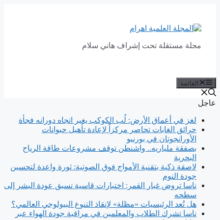
انتقل
إلى
المحتوى
مجلة مستقلة تحت إشراف هاني سلام
القائمة
عاجل
لغز في أعماق الأرض: لُب الكوكب يغير اتجاه دورانه فجأة
حرائق الغابات تحاصر مركزاً لإعادة تأهيل حيوانات
الأورانجوتان في بورنيو
بصفقة ملياريه.. واشنطن توقف مشروعات طاقة الرياح
البحرية
لاصقة ذكية بتقنية الأمواج فوق الصوتية: ثورة واعدة لتحسين
جودة النوم
ناسا تروض غبار القمر: اختبارات قاسية تسبق عودة البشر إلى
سطحه
هل تُعد الرئيسيات «مظلة» لإنقاذ التنوع البيولوجي العالمي؟
ناسا تشرك الطلاب والمعلمين في مراقبة جودة الهواء عبر