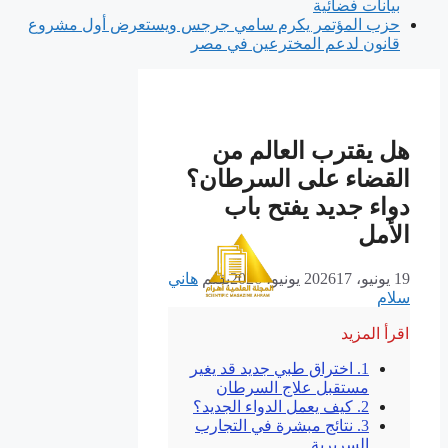
بيانات فضائية
حزب المؤتمر يكرم سامي جرجس ويستعرض أول مشروع
قانون لدعم المخترعين في مصر
هل يقترب العالم من
القضاء على السرطان؟
دواء جديد يفتح باب
الأمل
19 يونيو، 2026
17 يونيو، 2026
بقلم
هاني
سلام
اقرأ المزيد
1.
اختراق طبي جديد قد يغير
مستقبل علاج السرطان
2.
كيف يعمل الدواء الجديد؟
3.
نتائج مبشرة في التجارب
السريرية