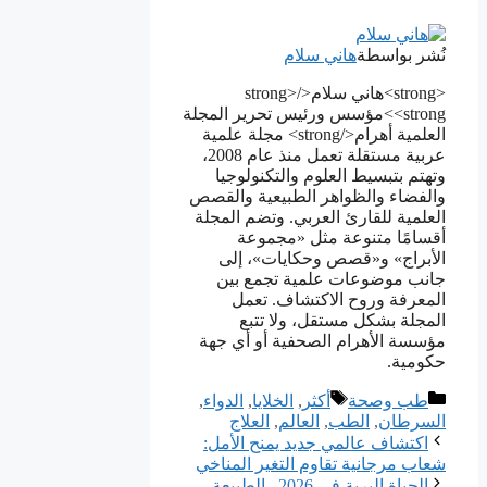
نُشر بواسطة
هاني سلام
<strong>هاني سلام</strong>
<strong>مؤسس ورئيس تحرير المجلة
العلمية أهرام</strong> مجلة علمية
عربية مستقلة تعمل منذ عام 2008،
وتهتم بتبسيط العلوم والتكنولوجيا
والفضاء والظواهر الطبيعية والقصص
العلمية للقارئ العربي. وتضم المجلة
أقسامًا متنوعة مثل «مجموعة
الأبراج» و«قصص وحكايات»، إلى
جانب موضوعات علمية تجمع بين
المعرفة وروح الاكتشاف. تعمل
المجلة بشكل مستقل، ولا تتبع
مؤسسة الأهرام الصحفية أو أي جهة
حكومية.
التصنيفات
الوسوم
طب وصحة
أكثر
,
الخلايا
,
الدواء
,
السرطان
,
الطب
,
العالم
,
العلاج
اكتشاف عالمي جديد يمنح الأمل:
شعاب مرجانية تقاوم التغير المناخي
الحياة البرية في 2026.. الطبيعة