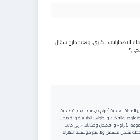
مام الاضطرابات الكبرى، وتعيد طرح سؤال
صحي؟
<strong>هاني سلام</strong><strong>مؤسس ورئيس تحرير المجلة العلمية أهرام</strong>مجلة علمية
م بتبسيط العلوم والتكنولوجيا والفضاء والظواهر الطبيعية والقصص
موعة الأبراج» و«قصص وحكايات»، إلى جانب
جلة بشكل مستقل،ولا تتبع مؤسسة الأهرام