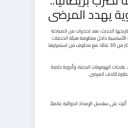
تضرب بريطانيا..
ية يهدد المرضى
ريخها الحديث، بعد تحذيرات من الصيادلة
 الأساسية داخل منظومة هيئة الخدمات
الصحية البريطانية (NHS). الأزمة وُصفت بأنها الأسوأ منذ أكثر من 30 عامًا، مع مخاوف من استمرارها
 علاجات الهرمونات البديلة، وأدوية خاصة
طيرة لآلاف المرضى.
رت على سلاسل الإمداد الدوائية عالميًا.