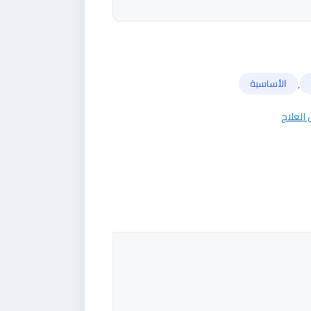
,
ﺍﻷﺳﺎﺳﻴﺔ
 العلاج