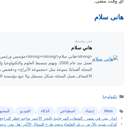
أي وقت مضى.
هانى سلام
نُشر بواسطة
هاني سلام
تعمل منذ عام 2008، وتهتم بتبسيط العلوم وا
المجلة أقسامًا متنوعة مثل «مجموعة الأبراج» و«قصص 
الاكتشاف.تعمل المجلة بشكل مستقل،ولا تتبع مؤسسة الأ
التصنيفات
تكنولوجيا
,
,
,
,
,
Meta
إنشاء
اصطناعي
الذكاء
الفيديو
المحتو
الوسوم
إنذار بيئي في مصر.. الشعاب المرجانية بالبحر الأحمر تواجه خطر التراجع
كوكب شبيه بالأرض يربك العلماء ويعيد طرح السؤال الأكبر: هل نحن وحدن