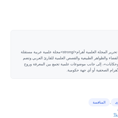
<strong>هاني سلام</strong><strong>مؤسس ورئيس تحرير المجلة العلمية أهرام</strong>مجلة علمية عربية مستقلة
لتكنولوجيا والفضاء والظواهر الطبيعية والقصص العلمية للقارئ العربي.وتضم
وحكايات»، إلى جانب موضوعات علمية تجمع بين المعرفة وروح
هرام الصحفية أو أي جهة حكومية.
,
ى
المنافسة
ا؟