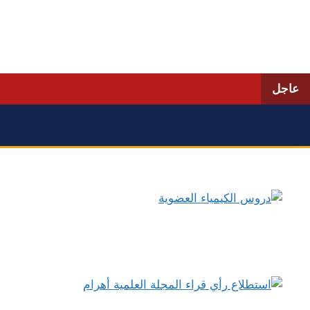
نتقل
لى
لمحتوى
عاجل