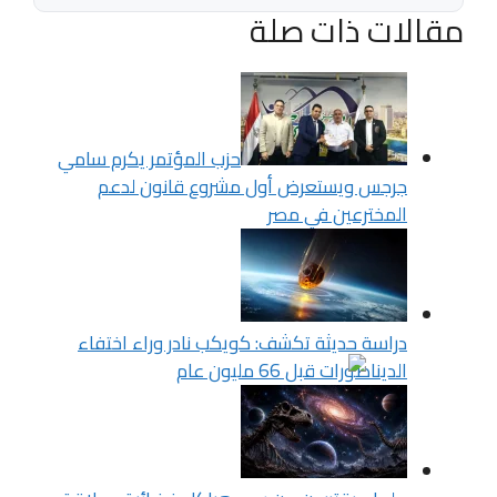
مقالات ذات صلة
حزب المؤتمر يكرم سامي
جرجس ويستعرض أول مشروع قانون لدعم
المخترعين في مصر
دراسة حديثة تكشف: كويكب نادر وراء اختفاء
الديناصورات قبل 66 مليون عام