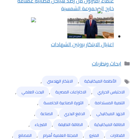
علماء يقتربون من رصد هياكل فضائية عملاقة
خارج المجموعة الشمسية
اغتيال الابتكار بروتين الشهادات
التصنيفات
ابحاث ونظريات
,
,
الأنظمة الميكانيكية
الابتكار الهندسي
,
,
,
الاحتباس الحراري
الاختراعات المصرية
البحث العلمي
,
,
التنمية المستدامة
الثورة الصناعية الخامسة
,
,
,
الجهد الميكانيكي
الدفع البحري
الصناعة
,
,
,
الطاقة الميكانيكية
الطاقة النظيفة
الفيزياء
الوسوم
,
,
,
,
القطارات
المترو
المجلة العلمية أهرام
المصانع