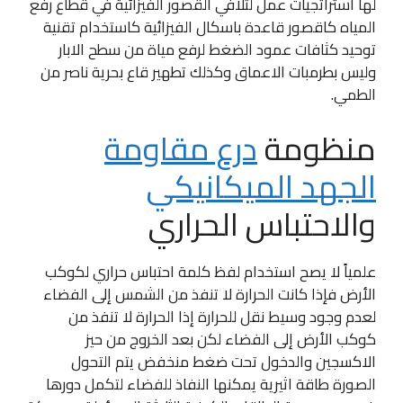
لها استراتجيات عمل لتلافي القصور الفيزائية في قطاع رفع
المياه كاقصور قاعدة باسكال الفيزائية كاستخدام تقنية
توحيد كثافات عمود الضغط لرفع مياة من سطح الابار
وليس بطرمبات الاعماق وكذلك تطهير قاع بحرية ناصر من
الطمي.
منظومة
درع مقاومة
الجهد الميكانيكي
والاحتباس الحراري
علمياً لا يصح استخدام لفظ كلمة احتباس حراري لكوكب
الأرض فإذا كانت الحرارة لا تنفذ من الشمس إلى الفضاء
لعدم وجود وسيط نقل للحرارة إذا الحرارة لا تنفذ من
كوكب الأرض إلى الفضاء لكن بعد الخروج من حيز
الاكسجين والدخول تحت ضغط منخفض يتم التحول
الصورة طاقة اثيرية يمكنها النفاذ للفضاء لتكمل دورها