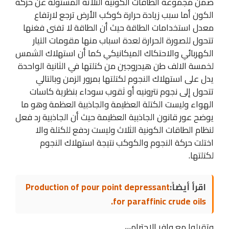
ضمن مجموعة الطاقات الكونية الثلاثة المسئولة عن حركة
الكون أما سبب زيادة حرارة كوكب الأرض ترجع لارتفاع
معدل استخدامات الطاقة حيث أن الطاقة لا تفنى فغنها
تتحول للصورة الحرارة لعدة اسباب منها مقومات التيار
الكهربائي والاحتكاك الميكانيكي كما أن استهلاك الشمس
لخمسة الالف طن هيدروجين من كتلتها في الثانية الواحدة
يدل على استهلاك النجوم لكتلتها بمرور الزمن وبالتالي
تتحول إلى نجوم نترونيه أو ثقوب سوداء بنظرية كاسات
الهواء وليست الكتلة العظيمة والجاذبية العظمة وهو ما
يوضح عور قانون الجاذبية العظيمة حيث أن الجاذبية رد فعل
لنظام الطاقات الكونية الثلاث وليست ردفع للكتلة والا
اختلت حركة النجوم والكوكب نتيجة استهلاك النجوم
لكتلتها.
اقرأ أيضاً:
Production of pour point depressant
for paraffinic crude oils.
وتقبلوا مع وافر الاحترام،،،