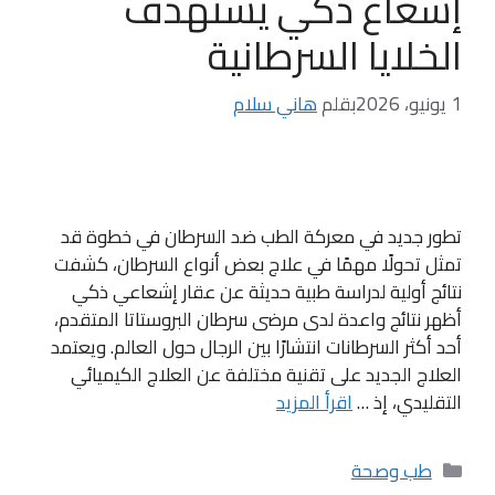
إشعاع ذكي يستهدف
الخلايا السرطانية
1 يونيو، 2026
بقلم
هاني سلام
تطور جديد في معركة الطب ضد السرطان في خطوة قد
تمثل تحولًا مهمًا في علاج بعض أنواع السرطان، كشفت
نتائج أولية لدراسة طبية حديثة عن عقار إشعاعي ذكي
أظهر نتائج واعدة لدى مرضى سرطان البروستاتا المتقدم،
أحد أكثر السرطانات انتشارًا بين الرجال حول العالم. ويعتمد
العلاج الجديد على تقنية مختلفة عن العلاج الكيميائي
التقليدي، إذ …
اقرأ المزيد
التصنيفات
طب وصحة