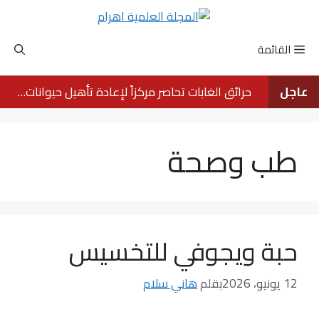
نتقل
لى
لمحتوى
القائمة
عاجل
حرائق الغابات تحاصر مركزاً لإعادة تأهيل حيوانات الأورانجوتان في بورنيو
طب وصحة
حبة ويجوفي للتخسيس
12 يونيو، 2026
بقلم
هاني سلام