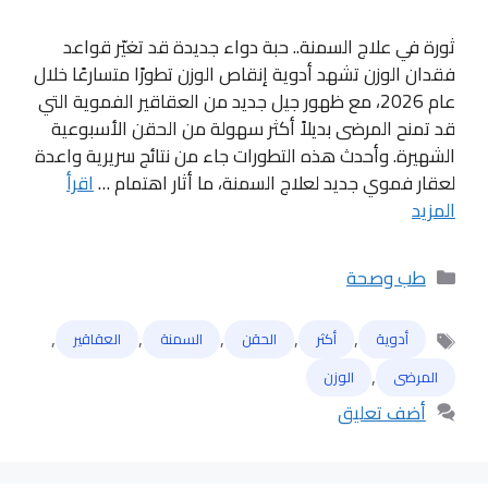
ثورة في علاج السمنة.. حبة دواء جديدة قد تغيّر قواعد
فقدان الوزن تشهد أدوية إنقاص الوزن تطورًا متسارعًا خلال
عام 2026، مع ظهور جيل جديد من العقاقير الفموية التي
قد تمنح المرضى بديلاً أكثر سهولة من الحقن الأسبوعية
الشهيرة. وأحدث هذه التطورات جاء من نتائج سريرية واعدة
لعقار فموي جديد لعلاج السمنة، ما أثار اهتمام …
اقرأ
المزيد
التصنيفات
طب وصحة
,
,
,
,
,
أدوية
أكثر
الحقن
السمنة
العقاقير
الوسوم
,
المرضى
الوزن
أضف تعليق