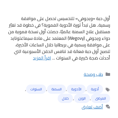
أول حبة «ويجوفي» للتخسيس تحصل على موافقة
رسمية.. هل تبدأ ثورة الأدوية الفموية؟ في خطوة قد تغيّر
مستقبل علاج السمنة عالميًا، حصلت أول نسخة فموية من
دواء ويجوفي (Wegovy) المعتمد على مادة سيماغلوتايد
على موافقة رسمية في بريطانيا خلال الساعات الأخيرة،
لتصبح أول حبة فعالة قد تنافس الحقن الأسبوعية التي
أحدثت ضجة كبيرة في السنوات …
اقرأ المزيد
التصنيفات
طب وصحة
,
,
,
,
أدوية
الأدوية
السمنة
السنوات
الوسوم
,
,
المرضى
الوزن
خلال
أضف تعليق