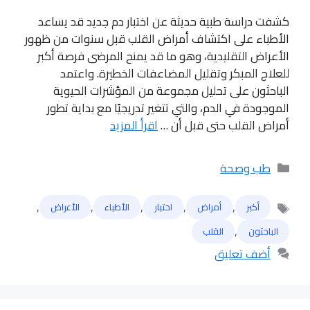
كشفت دراسة طبية حديثة عن اختبار دم جديد قد يساعد
الأطباء على اكتشاف أمراض القلب قبل سنوات من ظهور
الأعراض التقليدية، وهو ما قد يمنح المرضى فرصة أكبر
للعلاج المبكر وتقليل المضاعفات الخطيرة. واعتمد
الباحثون على تحليل مجموعة من المؤشرات الحيوية
الموجودة في الدم، والتي تتغير تدريجيًا مع بداية تطور
أمراض القلب حتى قبل أن …
اقرأ المزيد
التصنيفات
طب وصحة
,
,
,
,
,
أكبر
أمراض
اختبار
الأطباء
الأعراض
الوسوم
,
الباحثون
القلب
أضف تعليق