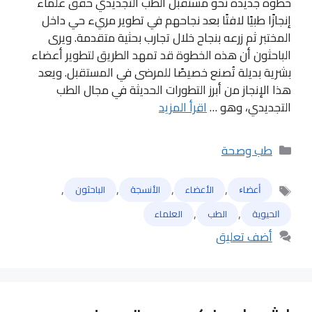
خطوة جديدة نحو مستقبل الطب التجديدي حقق علماء
إنجازًا طبيًا لافتًا بعد نجاحهم في تطوير مريء حي داخل
المختبر ثم زرعه بنجاح خلال تجارب بحثية متقدمة. ويرى
الباحثون أن هذه الخطوة قد تمهد الطريق لتطوير أعضاء
بشرية بديلة تُصنع خصيصًا للمرضى في المستقبل. ويعد
هذا الإنجاز من أبرز التطورات الحديثة في مجال الطب
التجديدي، وهو …
اقرأ المزيد
التصنيفات
طب وصحة
,
,
,
,
ﺃﻋﻀﺎﺀ
الأعضاء
الأنسجة
الباحثون
الوسوم
,
,
ﺍﻟﺤﻴﻮﻳﺔ
الطب
العلماء
أضف تعليق