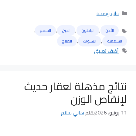
التصنيفات
طب وصحة
,
,
,
,
الأذن
الباحثون
الجين
السمع
الوسوم
,
,
السمعية
السنوات
العلاج
أضف تعليق
نتائج مذهلة لعقار حديث
لإنقاص الوزن
11 يونيو، 2026
بقلم
هاني سلام