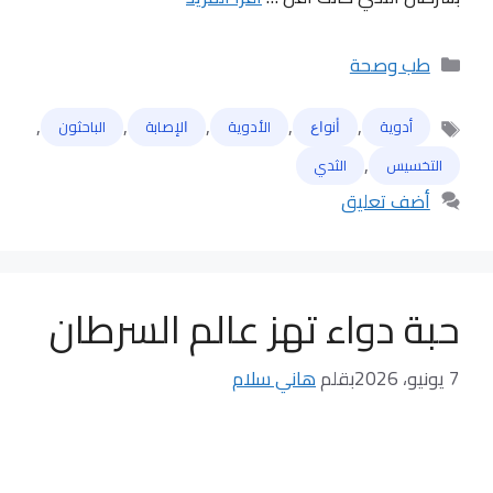
التصنيفات
طب وصحة
,
,
,
,
,
أدوية
ﺃﻧﻮﺍﻉ
الأدوية
ﺍﻹﺻﺎﺑﺔ
الباحثون
الوسوم
,
التخسيس
الثدي
أضف تعليق
حبة دواء تهز عالم السرطان
7 يونيو، 2026
بقلم
هاني سلام