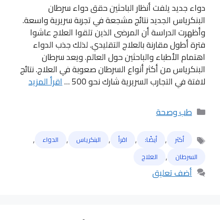
دواء جديد يلفت أنظار الباحثين حقق دواء سرطان
البنكرياس الجديد نتائج مشجعة في تجربة سريرية واسعة.
وأظهرت الدراسة أن المرضى الذين تلقوا العلاج عاشوا
فترة أطول مقارنة بالعلاج التقليدي. لذلك جذب الدواء
اهتمام الأطباء والباحثين حول العالم. ويعد سرطان
البنكرياس من أكثر أنواع السرطان صعوبة في العلاج. نتائج
لافتة في التجارب السريرية شارك نحو 500 …
اقرأ المزيد
التصنيفات
طب وصحة
,
,
,
,
,
أكثر
أيضًا:
اقرأ
البنكرياس
الدواء
الوسوم
,
السرطان
العلاج
أضف تعليق