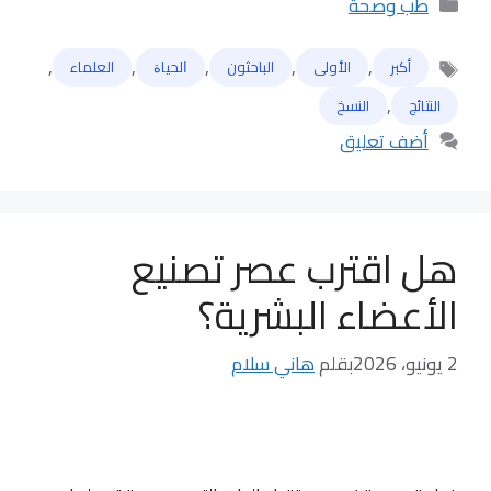
التصنيفات
طب وصحة
,
,
,
,
,
أكبر
الأولى
الباحثون
ﺍﻟﺤﻴﺎﺓ
العلماء
الوسوم
,
النتائج
النسخ
أضف تعليق
هل اقترب عصر تصنيع
الأعضاء البشرية؟
2 يونيو، 2026
بقلم
هاني سلام