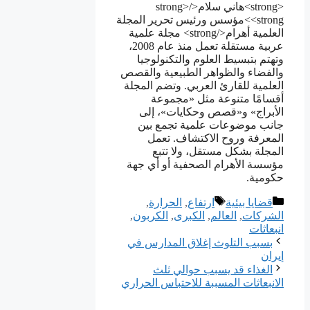
<strong>هاني سلام</strong>
<strong>مؤسس ورئيس تحرير المجلة
العلمية أهرام</strong> مجلة علمية
عربية مستقلة تعمل منذ عام 2008،
وتهتم بتبسيط العلوم والتكنولوجيا
والفضاء والظواهر الطبيعية والقصص
العلمية للقارئ العربي. وتضم المجلة
أقسامًا متنوعة مثل «مجموعة
الأبراج» و«قصص وحكايات»، إلى
جانب موضوعات علمية تجمع بين
المعرفة وروح الاكتشاف. تعمل
المجلة بشكل مستقل، ولا تتبع
مؤسسة الأهرام الصحفية أو أي جهة
حكومية.
التصنيفات
الوسوم
قضايا بيئية
ﺍﺭﺗﻔﺎﻉ
,
ﺍﻟﺤﺮﺍﺭﺓ
,
ﺍﻟﺸﺮﻛﺎﺕ
,
العالم
,
ﺍﻟﻜﺒﺮﻯ
,
ﺍﻟﻜﺮﺑﻮﻥ
,
ﺍﻧﺒﻌﺎﺛﺎﺕ
ﺑﺴﺒﺐ ﺍﻟﺘﻠﻮﺙ ﺇﻏﻼﻕ ﺍﻟﻤﺪﺍﺭﺱ ﻓﻲ
ﺇﻳﺮﺍﻥ
ﺍﻟﻐﺬﺍﺀ ﻗﺪ ﻳﺴﺒﺐ ﺣﻮﺍﻟﻲ ﺛﻠﺚ
ﺍﻻﻧﺒﻌﺎﺛﺎﺕ ﺍﻟﻤﺴﺒﺒﺔ ﻟﻼﺣﺘﺒﺎﺱ ﺍﻟﺤﺮﺍﺭﻱ