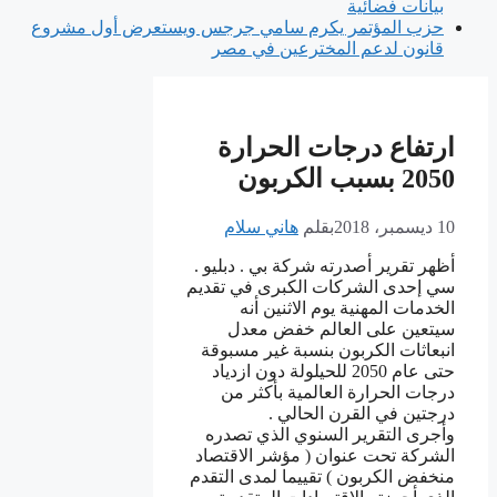
بيانات فضائية
حزب المؤتمر يكرم سامي جرجس ويستعرض أول مشروع
قانون لدعم المخترعين في مصر
ﺍﺭﺗﻔﺎﻉ ﺩﺭﺟﺎﺕ ﺍﻟﺤﺮﺍﺭﺓ
2050 ﺑﺴﺒﺐ ﺍﻟﻜﺮﺑﻮﻥ
10 ديسمبر، 2018
بقلم
هاني سلام
ﺃﻇﻬﺮ ﺗﻘﺮﻳﺮ ﺃﺻﺪﺭﺗﻪ ﺷﺮﻛﺔ ﺑﻲ . ﺩﺑﻠﻴﻮ .
ﺳﻲ ﺇﺣﺪﻯ ﺍﻟﺸﺮﻛﺎﺕ ﺍﻟﻜﺒﺮﻯ ﻓﻲ ﺗﻘﺪﻳﻢ
ﺍﻟﺨﺪﻣﺎﺕ ﺍﻟﻤﻬﻨﻴﺔ ﻳﻮﻡ ﺍﻻﺛﻨﻴﻦ ﺃﻧﻪ
ﺳﻴﺘﻌﻴﻦ ﻋﻠﻰ ﺍﻟﻌﺎﻟﻢ ﺧﻔﺾ ﻣﻌﺪﻝ
ﺍﻧﺒﻌﺎﺛﺎﺕ ﺍﻟﻜﺮﺑﻮﻥ ﺑﻨﺴﺒﺔ ﻏﻴﺮ ﻣﺴﺒﻮﻗﺔ
ﺣﺘﻰ ﻋﺎﻡ 2050 ﻟﻠﺤﻴﻠﻮﻟﺔ ﺩﻭﻥ ﺍﺯﺩﻳﺎﺩ
ﺩﺭﺟﺎﺕ ﺍﻟﺤﺮﺍﺭﺓ ﺍﻟﻌﺎﻟﻤﻴﺔ ﺑﺄﻛﺜﺮ ﻣﻦ
ﺩﺭﺟﺘﻴﻦ ﻓﻲ ﺍﻟﻘﺮﻥ ﺍﻟﺤﺎﻟﻲ .
ﻭﺃﺟﺮﻯ ﺍﻟﺘﻘﺮﻳﺮ ﺍﻟﺴﻨﻮﻱ ﺍﻟﺬﻱ ﺗﺼﺪﺭﻩ
ﺍﻟﺸﺮﻛﺔ ﺗﺤﺖ ﻋﻨﻮﺍﻥ ‏( ﻣﺆﺷﺮ ﺍﻻﻗﺘﺼﺎﺩ
ﻣﻨﺨﻔﺾ ﺍﻟﻜﺮﺑﻮﻥ ‏) ﺗﻘﻴﻴﻤﺎ ﻟﻤﺪﻯ ﺍﻟﺘﻘﺪﻡ