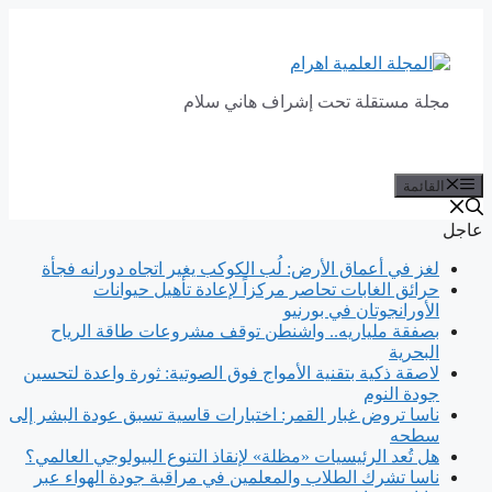
انتقل
إلى
المحتوى
مجلة مستقلة تحت إشراف هاني سلام
القائمة
عاجل
لغز في أعماق الأرض: لُب الكوكب يغير اتجاه دورانه فجأة
حرائق الغابات تحاصر مركزاً لإعادة تأهيل حيوانات
الأورانجوتان في بورنيو
بصفقة ملياريه.. واشنطن توقف مشروعات طاقة الرياح
البحرية
لاصقة ذكية بتقنية الأمواج فوق الصوتية: ثورة واعدة لتحسين
جودة النوم
ناسا تروض غبار القمر: اختبارات قاسية تسبق عودة البشر إلى
سطحه
هل تُعد الرئيسيات «مظلة» لإنقاذ التنوع البيولوجي العالمي؟
ناسا تشرك الطلاب والمعلمين في مراقبة جودة الهواء عبر