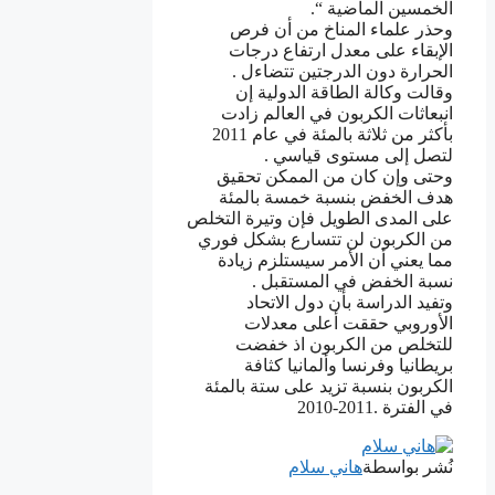
ﺍﻟﺨﻤﺴﻴﻦ ﺍﻟﻤﺎﺿﻴﺔ “.
ﻭﺣﺬﺭ ﻋﻠﻤﺎﺀ ﺍﻟﻤﻨﺎﺥ ﻣﻦ ﺃﻥ ﻓﺮﺹ
ﺍﻹﺑﻘﺎﺀ ﻋﻠﻰ ﻣﻌﺪﻝ ﺍﺭﺗﻔﺎﻉ ﺩﺭﺟﺎﺕ
ﺍﻟﺤﺮﺍﺭﺓ ﺩﻭﻥ ﺍﻟﺪﺭﺟﺘﻴﻦ ﺗﺘﻀﺎﺀﻝ .
ﻭﻗﺎﻟﺖ ﻭﻛﺎﻟﺔ ﺍﻟﻄﺎﻗﺔ ﺍﻟﺪﻭﻟﻴﺔ ﺇﻥ
ﺍﻧﺒﻌﺎﺛﺎﺕ ﺍﻟﻜﺮﺑﻮﻥ ﻓﻲ ﺍﻟﻌﺎﻟﻢ ﺯﺍﺩﺕ
ﺑﺄﻛﺜﺮ ﻣﻦ ﺛﻼﺛﺔ ﺑﺎﻟﻤﺌﺔ ﻓﻲ ﻋﺎﻡ 2011
ﻟﺘﺼﻞ ﺇﻟﻰ ﻣﺴﺘﻮﻯ ﻗﻴﺎﺳﻲ .
ﻭﺣﺘﻰ ﻭﺇﻥ ﻛﺎﻥ ﻣﻦ ﺍﻟﻤﻤﻜﻦ ﺗﺤﻘﻴﻖ
ﻫﺪﻑ ﺍﻟﺨﻔﺾ ﺑﻨﺴﺒﺔ ﺧﻤﺴﺔ ﺑﺎﻟﻤﺌﺔ
ﻋﻠﻰ ﺍﻟﻤﺪﻯ ﺍﻟﻄﻮﻳﻞ ﻓﺈﻥ ﻭﺗﻴﺮﺓ ﺍﻟﺘﺨﻠﺺ
ﻣﻦ ﺍﻟﻜﺮﺑﻮﻥ ﻟﻦ ﺗﺘﺴﺎﺭﻉ ﺑﺸﻜﻞ ﻓﻮﺭﻱ
ﻣﻤﺎ ﻳﻌﻨﻲ ﺃﻥ ﺍﻷﻣﺮ ﺳﻴﺴﺘﻠﺰﻡ ﺯﻳﺎﺩﺓ
ﻧﺴﺒﺔ ﺍﻟﺨﻔﺾ ﻓﻲ ﺍﻟﻤﺴﺘﻘﺒﻞ .
ﻭﺗﻔﻴﺪ ﺍﻟﺪﺭﺍﺳﺔ ﺑﺄﻥ ﺩﻭﻝ ﺍﻻﺗﺤﺎﺩ
ﺍﻷﻭﺭﻭﺑﻲ ﺣﻘﻘﺖ ﺃﻋﻠﻰ ﻣﻌﺪﻻﺕ
ﻟﻠﺘﺨﻠﺺ ﻣﻦ ﺍﻟﻜﺮﺑﻮﻥ ﺍﺫ ﺧﻔﻀﺖ
ﺑﺮﻳﻄﺎﻧﻴﺎ ﻭﻓﺮﻧﺴﺎ ﻭﺃﻟﻤﺎﻧﻴﺎ ﻛﺜﺎﻓﺔ
ﺍﻟﻜﺮﺑﻮﻥ ﺑﻨﺴﺒﺔ ﺗﺰﻳﺪ ﻋﻠﻰ ﺳﺘﺔ ﺑﺎﻟﻤﺌﺔ
ﻓﻲ ﺍﻟﻔﺘﺮﺓ .2011-2010
نُشر بواسطة
هاني سلام