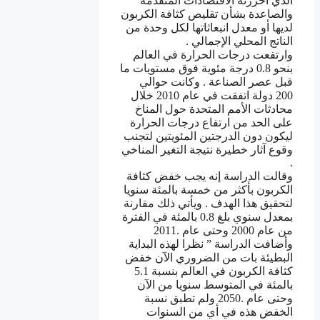
ﺍﻟﺬﻱ ﺃﺣﺮﺯﺗﻪ ﺍﻻﻗﺘﺼﺎﺩﺍﺕ ﺍﻟﻤﺘﻘﺪﻣﺔ
ﻭﺍﻟﺼﺎﻋﺪﺓ ﺑﺸﺄﻥ ﺗﻘﻠﻴﺺ ﻛﺜﺎﻓﺔ ﺍﻟﻜﺮﺑﻮﻥ
ﻟﺪﻳﻬﺎ ﺃﻭ ﻣﻌﺪﻝ ﺍﻧﺒﻌﺎﺛﺎﺗﻬﺎ ﻟﻜﻞ ﻭﺣﺪﺓ ﻣﻦ
ﺍﻟﻨﺎﺗﺞ ﺍﻟﻤﺤﻠﻲ ﺍﻹﺟﻤﺎﻟﻲ .
ﻭﺍﺭﺗﻔﻌﺖ ﺩﺭﺟﺎﺕ ﺍﻟﺤﺮﺍﺭﺓ ﻓﻲ ﺍﻟﻌﺎﻟﻢ
ﺑﻨﺤﻮ 0.8 ﺩﺭﺟﺔ ﻣﺌﻮﻳﺔ ﻓﻮﻕ ﻣﺴﺘﻮﻳﺎﺕ ﻣﺎ
ﻗﺒﻞ ﻋﺼﺮ ﺍﻟﺼﻨﺎﻋﺔ . ﻭﻛﺎﻧﺖ ﺣﻮﺍﻟﻲ
200 ﺩﻭﻟﺔ ﺍﺗﻔﻘﺖ ﻓﻲ ﻋﺎﻡ 2010 ﺧﻼﻝ
ﻣﺤﺎﺩﺛﺎﺕ ﺍﻷﻣﻢ ﺍﻟﻤﺘﺤﺪﺓ ﺣﻮﻝ ﺍﻟﻤﻨﺎﺥ
ﻋﻠﻰ ﺍﻟﺤﺪ ﻣﻦ ﺍﺭﺗﻔﺎﻉ ﺩﺭﺟﺎﺕ ﺍﻟﺤﺮﺍﺭﺓ
ﻟﻴﻜﻮﻥ ﺩﻭﻥ ﺍﻟﺪﺭﺟﺘﻴﻦ ﺍﻟﻤﺌﻮﻳﺘﻴﻦ ﻟﺘﺠﻨﺐ
ﻭﻗﻮﻉ ﺁﺛﺎﺭ ﺧﻄﻴﺮﺓ ﻧﺘﻴﺠﺔ ﺍﻟﺘﻐﻴﺮ ﺍﻟﻤﻨﺎﺧﻲ
.
ﻭﻗﺎﻟﺖ ﺍﻟﺪﺭﺍﺳﺔ ﺇﻧﻪ ﻳﺠﺐ ﺧﻔﺾ ﻛﺜﺎﻓﺔ
ﺍﻟﻜﺮﺑﻮﻥ ﺑﺄﻛﺜﺮ ﻣﻦ ﺧﻤﺴﺔ ﺑﺎﻟﻤﺌﺔ ﺳﻨﻮﻳﺎ
ﻟﺘﺤﻘﻴﻖ ﻫﺬﺍ ﺍﻟﻬﺪﻑ . ﻭﻳﺄﺗﻲ ﺫﻟﻚ ﻣﻘﺎﺭﻧﺔ
ﺑﻤﻌﺪﻝ ﺳﻨﻮﻱ ﺑﻠﻎ 0.8 ﺑﺎﻟﻤﺌﺔ ﻓﻲ ﺍﻟﻔﺘﺮﺓ
ﻣﻦ ﻋﺎﻡ 2000 ﻭﺣﺘﻰ ﻋﺎﻡ .2011
ﻭﺃﺿﺎﻓﺖ ﺍﻟﺪﺭﺍﺳﺔ ” ﻧﻈﺮﺍ ﻟﻬﺬﻩ ﺍﻟﺒﺪﺍﻳﺔ
ﺍﻟﺒﻄﻴﺌﺔ ﺑﺎﺕ ﻣﻦ ﺍﻟﻀﺮﻭﺭﻱ ﺍﻵﻥ ﺧﻔﺾ
ﻛﺜﺎﻓﺔ ﺍﻟﻜﺮﺑﻮﻥ ﻓﻲ ﺍﻟﻌﺎﻟﻢ ﺑﻨﺴﺒﺔ 5.1
ﺑﺎﻟﻤﺌﺔ ﻓﻲ ﺍﻟﻤﺘﻮﺳﻂ ﺳﻨﻮﻳﺎ ﻣﻦ ﺍﻵﻥ
ﻭﺣﺘﻰ ﻋﺎﻡ .2050 ﻭﻟﻢ ﺗﻄﺒﻖ ﻧﺴﺒﺔ
ﺍﻟﺨﻔﺾ ﻫﺬﻩ ﻓﻲ ﺃﻱ ﻣﻦ ﺍﻟﺴﻨﻮﺍﺕ