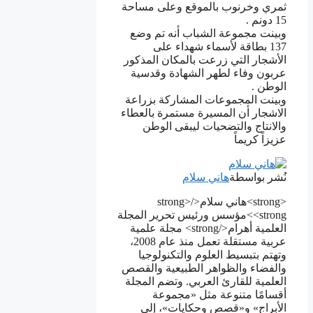
ﺛﻤﺮﻱ ﻭﺧﺮﻧﻮﺏ ﺑﺎﻟﻤﻮﻗﻊ ﻭﻋﻠﻰ ﻣﺴﺎﺣﺔ
15 ﺩﻭﻧﻢ .
ﻭﺑﻴﻨﺖ ﻣﺠﻤﻮﻋﺔ ﺍﻟﺸﺒﺎﺏ ﺃﻧﻪ ﺗﻢ ﻭﺿﻊ
137 ﺑﻄﺎﻗﺔ ﻷﺳﻤﺎﺀ ﺷﻬﺪﺍﺀ ﻋﻠﻰ
ﺍﻷﺷﺠﺎﺭ ﺍﻟﺘﻲ ﺯﺭﻋﺖ ﺑﺎﻟﻤﻜﺎﻥ ﺍﻟﻤﺬﻛﻮﺭ
ﻋﺮﺑﻮﻥ ﻭﻓﺎﺀ ﻟﻄﻬﺮ ﺍﻟﺸﻬﺎﺩﺓ ﻭﻗﺪﺳﻴﺔ
ﺍﻟﻮﻃﻦ .
ﻭﺑﻴﻨﺖ ﺍﻟﻤﺠﻤﻮﻋﺎﺕ ﺍﻟﻤﺸﺎﺭﻛﺔ ﺑﺰﺭﺍﻋﺔ
ﺍﻻﺷﺠﺎﺭ ﺃﻥ ﺍﻟﻤﺴﻴﺮﺓ ﻣﺴﺘﻤﺮﺓ ﺑﺎﻟﻌﻄﺎﺀ
ﻭﺍﻻﻧﺘﺎﺝ ﻭﺍﻟﺘﻀﺤﻴﺎﺕ ﻟﻴﺒﻘﻰ ﺍﻟﻮﻃﻦ
ﻋﺰﻳﺰﺍً ﻛﺮﻳﻤﺎً
نُشر بواسطة
هاني سلام
<strong>هاني سلام</strong>
<strong>مؤسس ورئيس تحرير المجلة
العلمية أهرام</strong> مجلة علمية
عربية مستقلة تعمل منذ عام 2008،
وتهتم بتبسيط العلوم والتكنولوجيا
والفضاء والظواهر الطبيعية والقصص
العلمية للقارئ العربي. وتضم المجلة
أقسامًا متنوعة مثل «مجموعة
الأبراج» و«قصص وحكايات»، إلى