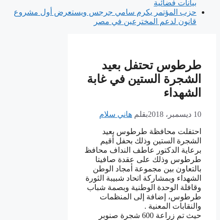
بيانات فضائية
حزب المؤتمر يكرم سامي جرجس ويستعرض أول مشروع
قانون لدعم المخترعين في مصر
ﻃﺮﻃﻮﺱ ﺗﺤﺘﻔﻞ ﺑﻌﻴﺪ
ﺍﻟﺸﺠﺮﺓ ﺍﻟﺴﺘﻴﻦ ﻓﻲ ﻏﺎﺑﺔ
ﺍﻟﺸﻬﺪﺍﺀ
10 ديسمبر، 2018
بقلم
هاني سلام
ﺍﺣﺘﻔﻠﺖ ﻣﺤﺎﻓﻈﺔ ﻃﺮﻃﻮﺱ ﺑﻌﻴﺪ
ﺍﻟﺸﺠﺮﺓ ﺍﻟﺴﺘﻴﻦ ﻭﺫﻟﻚ ﺑﺤﻔﻞ ﺃﻗﻴﻢ
ﺑﺮﻋﺎﻳﺔ ﺍﻟﺪﻛﺘﻮﺭ ﻋﺎﻃﻒ ﺍﻟﻨﺪﺍﻑ ﻣﺤﺎﻓﻆ
ﻃﺮﻃﻮﺱ ﻭﺫﻟﻚ ﻋﻠﻰ ﻋﻘﺪﺓ ﺻﺎﻓﻴﺘﺎ
ﺑﺎﻟﺘﻌﺎﻭﻥ ﺑﻴﻦ ﻣﺠﻤﻮﻋﺔ ﺃﻣﺠﺎﺩ ﺍﻟﻮﻃﻦ
ﺍﻟﺸﻬﺪﺍﺀ ﻭﺑﻤﺸﺎﺭﻛﺔ ﺍﺗﺤﺎﺩ ﺷﺒﻴﺒﺔ ﺍﻟﺜﻮﺭﺓ
ﻭﻗﺎﻓﻠﺔ ﺍﻟﻮﺣﺪﺓ ﺍﻟﻮﻃﻨﻴﺔ ﻭﺑﺼﻤﺔ ﺷﺒﺎﺏ
ﻃﺮﻃﻮﺱ، ﺇﺿﺎﻓﺔ ﺇﻟﻰ ﺍﻟﻤﻨﻈﻤﺎﺕ
ﻭﺍﻟﻨﻘﺎﺑﺎﺕ ﺍﻟﻤﻌﻨﻴﺔ .
ﺣﻴﺚ ﺗﻢ ﺯﺭﺍﻋﺔ 600 ﺷﺠﺮﺓ ﺻﻨﻮﺑﺮ