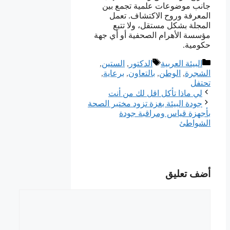
جانب موضوعات علمية تجمع بين
المعرفة وروح الاكتشاف. تعمل
المجلة بشكل مستقل، ولا تتبع
مؤسسة الأهرام الصحفية أو أي جهة
حكومية.
التصنيفات
الوسوم
البيئة العربية
ﺍﻟﺪﻛﺘﻮﺭ
,
ﺍﻟﺴﺘﻴﻦ
,
ﺍﻟﺸﺠﺮﺓ
,
ﺍﻟﻮﻃﻦ
,
ﺑﺎﻟﺘﻌﺎﻭﻥ
,
ﺑﺮﻋﺎﻳﺔ
,
ﺗﺤﺘﻔﻞ
ﻟﻲ ﻣﺎﺫﺍ ﺗﺄﻛﻞ ﺍﻗﻞ ﻟﻚ ﻣﻦ ﺃﻧﺖ
ﺟﻮﺩﺓ ﺍﻟﺒﻴﺌﺔ ﺑﻐﺰﺓ ﺗﺰﻭﺩ ﻣﺨﺘﺒﺮ ﺍﻟﺼﺤﺔ
ﺑﺄﺟﻬﺰﺓ ﻗﻴﺎﺱ ﻭﻣﺮﺍﻗﺒﺔ ﺟﻮﺩﺓ
ﺍﻟﺸﻮﺍﻃﺊ
أضف تعليق
تعليق