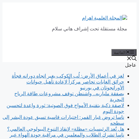
انتقل
إلى
المحتوى
مجلة مستقلة تحت إشراف هاني سلام
القائمة
عاجل
لغز في أعماق الأرض: لُب الكوكب يغير اتجاه دورانه فجأة
حرائق الغابات تحاصر مركزاً لإعادة تأهيل حيوانات
الأورانجوتان في بورنيو
بصفقة ملياريه.. واشنطن توقف مشروعات طاقة الرياح
البحرية
لاصقة ذكية بتقنية الأمواج فوق الصوتية: ثورة واعدة لتحسين
جودة النوم
ناسا تروض غبار القمر: اختبارات قاسية تسبق عودة البشر إلى
سطحه
هل تُعد الرئيسيات «مظلة» لإنقاذ التنوع البيولوجي العالمي؟
ناسا تشرك الطلاب والمعلمين في مراقبة جودة الهواء عبر