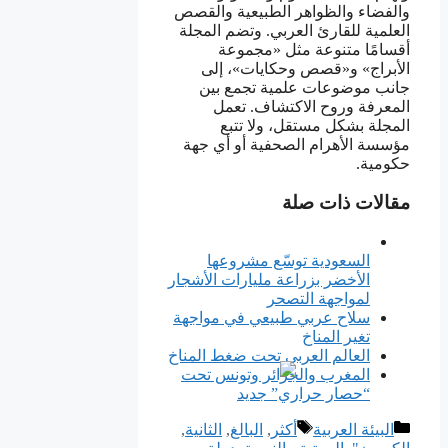
والفضاء والظواهر الطبيعية والقصص
العلمية للقارئ العربي. وتضم المجلة
أقسامًا متنوعة مثل «مجموعة
الأبراج» و«قصص وحكايات»، إلى
جانب موضوعات علمية تجمع بين
المعرفة وروح الاكتشاف. تعمل
المجلة بشكل مستقل، ولا تتبع
مؤسسة الأهرام الصحفية أو أي جهة
حكومية.
مقالات ذات صلة
السعودية توسّع مشروعها
الأخضر بزراعة مليارات الأشجار
لمواجهة التصحر
سلاح عربي طبيعي في مواجهة
تغير المناخ
العالم العربي تحت ضغط المناخ
المغرب والجزائر وتونس تحت
“حصار حراري” جديد
التصنيفات
الوسوم
البيئة العربية
أكثر
,
البالغ
,
الثانية
,