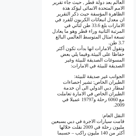
العالم بعد دولة قطر , حيث جاء تقرير
الامم المتحدة الانمائى ليؤكد هذة
الظاهرة المؤسفة حيث ذكر التقرير
ان معدل انبعاثات الكربون للفرد في
الامارات بلغ 33.6 طن لتأتي في
المرتبة الثانية وراء قطر وهو ما يعادل
تسعة امثال المتوسط العالمي البالغ
3.7 طن.
وتقول الامارات انها بدأت تكون أكثر
حفاظا على البيئة.وفيما يلي بعض
المسوغات الصديقة للبيئة وغير
الصديقة للبيئة في الامارات:
الجوانب غير صديقة للبيئة:
الطيران الخاص: تشير احصاءات
لمطار دبي الدولي الى أن خدمة
الطيران الخاص في الامارة تعاملت
مع 6060 رحلة و19797 عميلا في
2009.
النقل العام:
قامت سيارات الاجرة في دبي بسبعين
مليون رحلة في 2009 نقلت خلالها
أكثر من 140 مليون راكب – حسبما