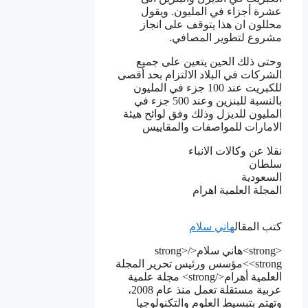
عشرة أجزاء في المليون. ويقول
محللون ان هذا يتوقف على انجاز
مشروع لتطوير المصافي.
وحتى ذلك الحين يتعين على جميع
الشركات في البلاد الالتزام بحد أقصى
للكبريت عند 100 جزء في المليون
بالنسبة للبنزين وعند 500 جزء في
المليون للديزل وذلك وفق لوائح هيئة
الامارات للمواصفات والمقاييس
نقلا عن وكالات الانباء
سلطان
السعودية
المجلة العلمية اهرام
كتب المقال
هاني سلام
<strong>هاني سلام</strong>
<strong>مؤسس ورئيس تحرير المجلة
العلمية أهرام</strong> مجلة علمية
عربية مستقلة تعمل منذ عام 2008،
وتهتم بتبسيط العلوم والتكنولوجيا