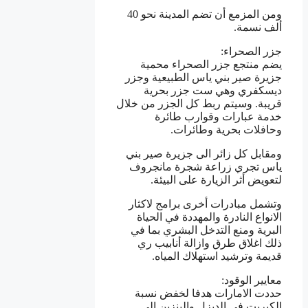
ومن المزمع أن تضم المدينة نحو 40
ألف نسمة.
جزر الصحراء:
يضم منتجع جزر الصحراء محمية
جزيرة صير بني ياس الطبيعية وجزر
ديسكفري وهي ست جزر بحرية
قريبة. وسيتم ربط كل الجزر من خلال
خدمة عبارات وقوارب طائرة
وحافلات بحرية وطائرات.
ومقابل كل زائر الى جزيرة صير بني
ياس تجري زراعة شجرة مانجروف
لتعويض أثر الزيارة على البيئة.
وتشمل مبادرات أخرى برامج لاكثار
الانواع النادرة والمهددة في الحياة
البرية ومنع التدخل البشري بما في
ذلك اغلاق طرق وازالة أنابيب ري
قديمة وترشيد استهلاك المياه.
معايير الوقود:
حددت الامارات هدفا لخفض نسبة
الكبريت في الديزل والبنزين الى