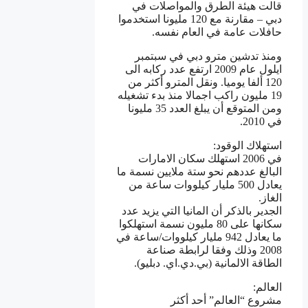
قالت هيئة الطرق والمواصلات في
دبي – مقارنة مع 120 مليونا استخدموا
حافلات عامة في العام نفسه.
ومنذ تدشين مترو دبي في سبتمبر
ايلول عام 2009 ارتفع عدد ركابه الى
120 ألفا يوميا. ونقل المترو أكثر من
19 مليون راكب اجمالا منذ بدء تشغيله
ومن المتوقع أن يبلغ العدد 35 مليونا
في 2010.
استهلاك الوقود:
في 2006 استهلك سكان الامارات
البالغ عددهم نحو ستة ملايين نسمة ما
يعادل 500 مليار كيلووات ساعة من
الغاز.
الجدير بالذكر أن المانيا التي يزيد عدد
سكانها على 80 مليون نسمة استهلكوا
ما يعادل 942 مليار كيلووات/ساعة في
2008 وذلك وفقا لرابطة صناعة
الطاقة الالمانية (بي.دي.اي. دبليو).
العالم:
مشروع “العالم” أحد أكثر