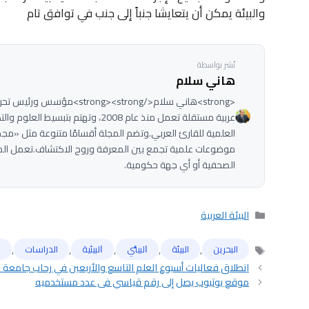
والبيئة يمكن أن يتعايشا جنباً إلى جنب في توافق تام
نُشر بواسطة
هاني سلام
عربية مستقلة تعمل منذ عام 2008، وتهت
العلمية للقارئ العربي.وتضم المجلة أقسامًا متنوعة مثل «مج
موضوعات علمية تجمع بين المعرفة وروح الاكتشاف.تعمل الم
الصحفية أو أي جهة حكومية.
التصنيفات
البيئة العربية
,
,
,
,
,
البحرين
البيئة
ﺍﻟﺒﻴﺌﻲ
ﺍﻟﺒﻴﺌﻴﺔ
الدراسات
ﺍ
الوسوم
انطلاق فعاليات أسبوع العلم التاسع والأربعين في رحاب جامعة 
موقع يوتيوب يصل إلى رقم قياسي في عدد مستخدميه