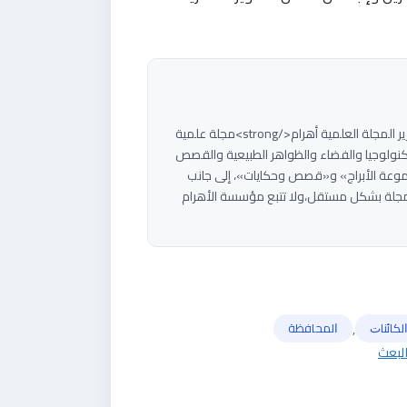
<strong>هاني سلام</strong><strong>مؤسس ورئيس تحرير المجلة العلمية أهرام</strong>مجلة علمية
م بتبسيط العلوم والتكنولوجيا والفضاء والظواهر الطبيعية والقصص
موعة الأبراج» و«قصص وحكايات»، إلى جانب
جلة بشكل مستقل،ولا تتبع مؤسسة الأهرام
,
ﻟﻜﺎﺋﻨﺎﺕ
ﺍﻟﻤﺤﺎﻓﻈﺔ
البعث