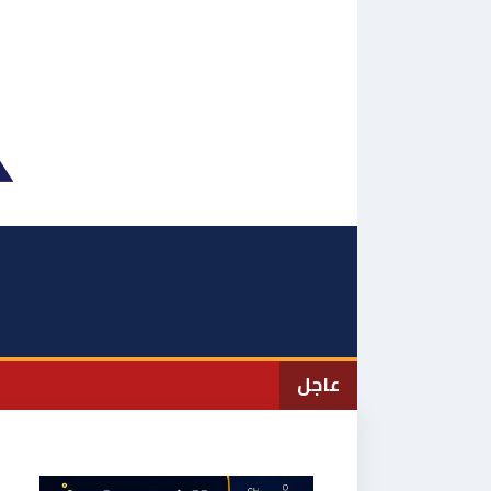
نتقل
لى
لمحتوى
عاجل