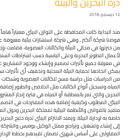
درة البحرين والبيئة
12 ديسمبر، 2018
منذ البداية كانت المحافظة على التوازن البيئي معياراً هاما
فوضنا شركة أتكنز ـ وهي شركة استشارات بيئية معروفة عالم
من خبرتها في مجالي البيئة والكائنات العضوية، فقامت بإجرا
لأعمال التطوير البحرية وعلى اليابسة حسب اشتراطات السلطات 
في معرفة جميع تأثيرات تصميم وإنشاء ووجود المشاريع على
يمكن اتخاذها لحماية البيئة المحلية وتخفيف أي تأثيرات س
من الدراسات مثل دراسة مسح للكائنات العضوية وشبكات الم
المياه وتسجيل أنواع الكائنات مثل الدلافين والطيور إضافة 
البحرين والتي تمر بالمنطقة أو المياه في فترة إنجاز المشر
البيئي المطلوب وكيفية إضافة هذه المقترحات في التصميم 
متقيد بالقوانين والأنظمة البيئية لمملكة البحرين ودول
خاصة به لإدارة البيئة. ويمتد الالتزام البيئي لدرة خليج ا
إلى إنشاء وتشغيل. ويراجع ممثل الوكيل بوفيس والشركة ال
المقاولين على أساس شهري لضمان تقيدهم بخطط الإدارة الب