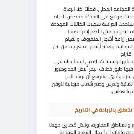
 المجتمع المحلي. فمثلاً، كنا الرعاة
وتحديث موقع على الشبكة مخصص للحياة
ستحدث الدراسة سجلات الكائنات المهددة
البحرينية مثل الأطم (بقر الصيد)
من زراعة أشجار المنغروف والقيام
رجانية. وتعتبر أشجار المنغروف من بين
اقتراح
عليها. ونجحنا كذلك في المحافظة على
يها طيور خطاف البحر أبيض الخد وطيور
ن فترة وأخرى. ونتوقع أن توجد الجزر
لمائية وندرس وضع شعاب مرجانية لتوفير
ة والغطس.
تتعلق بالإبادة في التاريخ
قع والمناطق المجاورة، .ونبذل قصارى جهدنا
رين وإثبات أن أعمال التطوير العقارية