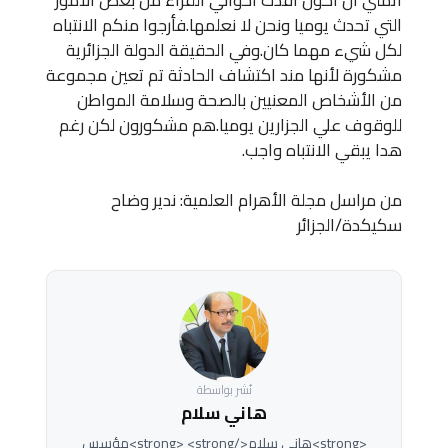
التي تحدث يوميا ونحن لا نعلمها.فأرجوا منكم الانتباه
لكل شيء مهما كان.وفي الحقيقة الدولة الجزائرية
مشكورة لأنها مند اكتشاف الحادثة تم تعين مجموعة
من الأشخاص المعنيين بالصحة وسلامة المواطن
للوقوف علي الجزارين يوميا.هم مشكورون لكن رغم
هدا يبقي الانتباه واجب.
من مراسل مجلة الأهرام العلمية: ندير وضاح
سكيكدة/الجزائر
نُشر بواسطة
هاني سلام
<strong>هاني سلام</strong> <strong>مؤسس