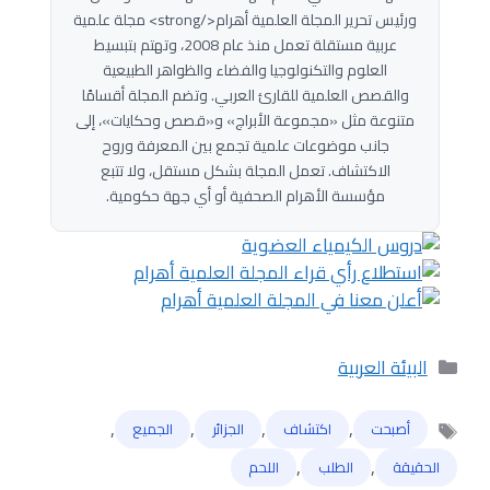
ورئيس تحرير المجلة العلمية أهرام</strong> مجلة علمية
عربية مستقلة تعمل منذ عام 2008، وتهتم بتبسيط
العلوم والتكنولوجيا والفضاء والظواهر الطبيعية
والقصص العلمية للقارئ العربي. وتضم المجلة أقسامًا
متنوعة مثل «مجموعة الأبراج» و«قصص وحكايات»، إلى
جانب موضوعات علمية تجمع بين المعرفة وروح
الاكتشاف. تعمل المجلة بشكل مستقل، ولا تتبع
مؤسسة الأهرام الصحفية أو أي جهة حكومية.
التصنيفات
البيئة العربية
,
,
,
,
أصبحت
اكتشاف
الجزائر
الجميع
الوسوم
,
,
الحقيقة
الطلب
اللحم