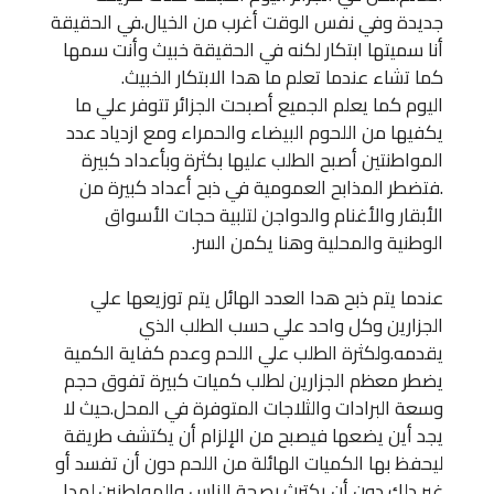
جديدة وفي نفس الوقت أغرب من الخيال.في الحقيقة
أنا سميتها ابتكار لكنه في الحقيقة خبيث وأنت سمها
كما تشاء عندما تعلم ما هدا الابتكار الخبيث.
اليوم كما يعلم الجميع أصبحت الجزائر تتوفر علي ما
يكفيها من اللحوم البيضاء والحمراء ومع ازدياد عدد
المواطنتين أصبح الطلب عليها بكثرة وبأعداد كبيرة
.فتضطر المذابح العمومية في ذبح أعداد كبيرة من
الأبقار والأغنام والدواجن لتلبية حجات الأسواق
الوطنية والمحلية وهنا يكمن السر.
عندما يتم ذبح هدا العدد الهائل يتم توزيعها علي
الجزارين وكل واحد علي حسب الطلب الذي
يقدمه.ولكثرة الطلب علي اللحم وعدم كفاية الكمية
يضطر معظم الجزارين لطلب كميات كبيرة تفوق حجم
وسعة البرادات والثلاجات المتوفرة في المحل.حيث لا
يجد أين يضعها فيصبح من الإلزام أن يكتشف طريقة
ليحفظ بها الكميات الهائلة من اللحم دون أن تفسد أو
غير دلك دون أن يكترث بصحة الناس والمواطنين.لهدا