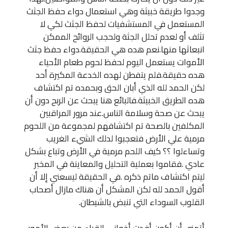
وجدوا طريقة خبيثة وهي استعمال دواء حفظ الجثث
المستعمل في المستشفيات لحفظ الجثث لكي لا
تثلف أو لعدم تحلل الجثة ولحجب الروائح الممكن
انبعاثها منها.نعم هده هي الحقيقة.دواء حفظ جثث
الأموات يستعمل اليوم لحفظ لحوم طعام الأحياء
هده حقيقة.فلم يتفطن لهده الخدعة المكيرة أحد
لكن الحمد لله الذي أبان الحق وبحمده تم اكتشاف
هده الطريق الخبيثة.فالبائع هنا يبحث عن الربح دون أن
يبحث عن صحة وسلامة الناس.عند مرور المراقبين
المكلفين بالصحة تم اكتشافهم لمجموعة من اللحوم
مرمية علي الأرض فتعجبوا لدلك الشيء الغريب
وتساءلوا ؟؟ كيف اللحم مرمية في الأرض وتباع بشكل
عادي .فقاموا بعملية التحليل والمعاينة في المخبر
ليتم اكتشاف ماتم ذكره .في الحقيقة ليسعني إلا أن
أقول الحمد لله لكن المشكل أن هناك مازال أصحاب
القلوب السوداء التي تنبض بالشيطان.
أتمني أن أكون أفدت أخواني القراء من بعض الأمور