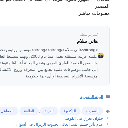
المصدر
معلومات مباشر
نُشر بواسطة
هاني سلام
علمية عربية مستقلة تعمل منذ عا
والقصص العلمية للقارئ العربي.وتضم المجلة أقسامًا متنو
إلى جانب موضوعات علمية تجمع بين المعرفة وروح الاكتشاف
مؤسسة الأهرام الصحفية أو أي جهة حكومية.
التصنيفات
البيئة المصرية
,
,
,
,
التسرب
الدكتور/
ﺍﻟﺬﺭﻳﺔ
الطاقة
ﺍﻟﻤﻔﺎﻋﻞ
الوسوم
حلوان تغرق فى الفوضى
عدم تأثر جسم السد العالى بحدوث الزلزال فى أسوان