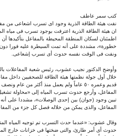
كتب سمر عاطف
نفت هيئة الطاقة الذرية وجود اى تسرب اشعاعى من مف
ان هيئة الطاقة الذرية اعترفت بوجود تسرب فى مياه ال
اطمئنان لسكان المنطقة المحيطة بالمفاعل بتأكيدها أن
خطورة»، مشددة على أنه تمت السيطرة عليه فورا دون
ونفت فى الوقت نفسه حدوث أى تسرب إشعاعى.
وأوضح الدكتور نجيب عشوب، رئيس شعبة المفاعلات بالهي
خلال أول جولة نظمتها هيئة الطاقة للصحفيين داخل مف
قديم وعمره ٥٠ عاماً ولم يعمل منذ أكثر من عام و
المفاعل، وأرجع حدوث تسرب المياه إلى «محاولة تشغيل 
تبين وجود (جوان) بين إحدى الوصلات»، مشددا على أنه ت
المفاعل، والذى يمكن من خلاله فصل كل جزء من المفا
وقال عشوب: «عندما حدث التسرب تم توجيه المياه المت
حدوث أى أمر طارئ، والتى ضختها فى خزانات خارج المفاع