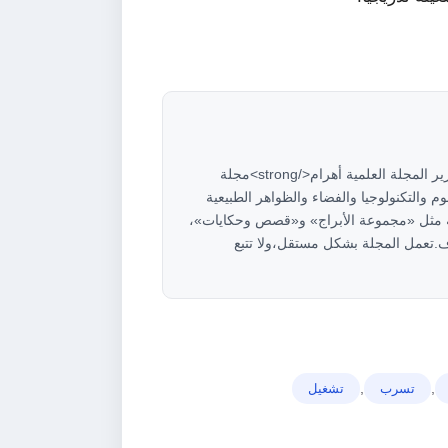
<strong>هاني سلام</strong><strong>مؤسس ورئيس تحرير المجلة العلمية أهرام</strong>مجلة
م 2008، وتهتم بتبسيط العلوم والتكنولوجيا والفضاء والظواهر الطبيعية
عة مثل «مجموعة الأبراج» و«قصص وحكايات»،
.تعمل المجلة بشكل مستقل،ولا تتبع
,
,
تسرب
ﺗﺸﻐﻴﻞ