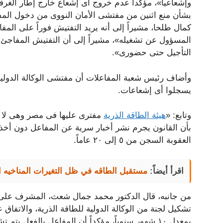
وإشعاعياً»، مؤكداً عدم خروج أى إشعاع خارج إطار الغرف
بشأن منع اثنين من مفتشى الأمان النووى من دخول الم
كمال طلحا، مشيراً إلى أنه يريد التفتيش فوراً على المفا
المسؤول عن تشغيله»، مشيراً إلى أن التفتيش المفاجئ 
التأجيل حتى حضورى».
وأضاف رئيس شعبة المفاعلات أن مفتشى الوكالة الدولية
يسجلوا أى إشعاعات.
وتابع: «
هيئة الطاقة الذرية
مفترى عليها فى مصر وهى لا 
بأن القانون يجرم نشر أخبار سرية عن المفاعل دون أخذ 
العقوبة السجن من ٥ إلى ٢٠ عاماً.
اقرأ أيضاً:
مستقبل الطاقه في ظل التغيرات المناخيه الر
من جانبه، قال الدكتور محمد جمال شعث، المشرف على الم
بمعدل ١٠ شهور سنوياً، مؤكداً أن المفاعل بالفعل يتم تشغيله تدريجياً.