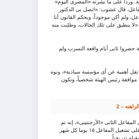
ة. ورداً على ما نشرته «المصرى اليوم»
فاعل، قال عشوب: «اتصل بى الدكتور
عل، ولم أكن موجوداً، وبحكم القانون أنا
«لا ينطبق على تلك الحالات، وطلبت منه
 حضروا ثانى أيام واقعة التسرب ولم
تقل أهمية عن أى مؤسسة سيادية»، ونوه
موافقة رئيس الهيئة شخصياً، وتكون
اهنه – 2
فاعل الثانى «الأرجنتينى»، إنه تم
تشكيل لجنة من الوكالة الدولية للطاقة الذرية، والاتفاق على تشغيل المفاعل ١٥ يوما كل شهر