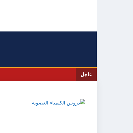
نتقل
لى
لمحتوى
عاجل