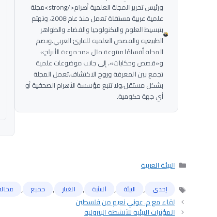
ورئيس تحرير المجلة العلمية أهرام</strong>مجلة
علمية عربية مستقلة تعمل منذ عام 2008، وتهتم
بتبسيط العلوم والتكنولوجيا والفضاء والظواهر
الطبيعية والقصص العلمية للقارئ العربي.وتضم
المجلة أقسامًا متنوعة مثل «مجموعة الأبراج»
و«قصص وحكايات»، إلى جانب موضوعات علمية
تجمع بين المعرفة وروح الاكتشاف.تعمل المجلة
بشكل مستقل،ولا تتبع مؤسسة الأهرام الصحفية أو
أي جهة حكومية.
التصنيفات
البيئة العربية
,
,
,
,
,
إحدى
البيئة
ﺍﻟﺒﻴﺌﻴﺔ
الغبار
جميع
مخالف
الوسوم
لقاء مع م. عوني نعيم من فلسطين
المؤثرات البيئية للأنشطة البترولية