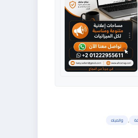
,
ة
والمياه