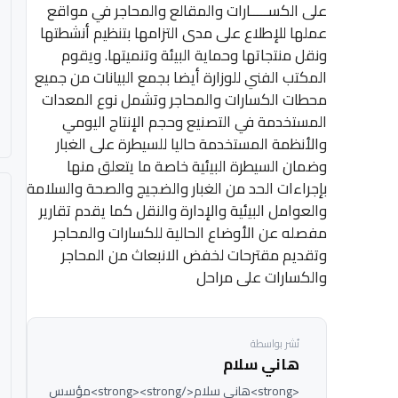
على الكســـــارات والمقالع والمحاجر في مواقع
عملها للإطلاع على مدى التزامها بتنظيم أنشطتها
ونقل منتجاتها وحماية البيئة وتنميتها. ويقوم
المكتب الفني للوزارة أيضا بجمع البيانات من جميع
محطات الكسارات والمحاجر وتشمل نوع المعدات
المستخدمة في التصنيع وحجم الإنتاج اليومي
والأنظمة المستخدمة حاليا للسيطرة على الغبار
وضمان السيطرة البيئية خاصة ما يتعلق منها
بإجراءات الحد من الغبار والضجيج والصحة والسلامة
والعوامل البيئية والإدارة والنقل كما يقدم تقارير
مفصله عن الأوضاع الحالية للكسارات والمحاجر
وتقديم مقترحات لخفض الانبعاث من المحاجر
والكسارات على مراحل
نُشر بواسطة
هاني سلام
<strong>هاني سلام</strong><strong>مؤسس