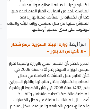
الكسارة بإجراء الصيانة المطلوبة والتعديلات
المناسبة للحد من انبعاثات الغبار المتصاعدة منها.
كما أن الكسارة لن تستأنف عملياتها إلا بعد
التفتيش عليها من قبل مفتشي وزارة البيئة والمياه
للوقوف على مدى تصحيح أوضاعها.
اقرأ أيضاً:
وزارة البيئة السورية ترفع شعار
«لا لأكياس النايلون»
الجدير بالذكر بأن القسم الفني بالوزارة وتنفيذا لقرار
مجلس الوزراء الموقر رقم (20) لسنة 2008 في
شأن تنظيم عمل المنشئات العاملة في مجال
المحاجر والكسارات ونقل منتجاتها والقرار الـــوزاري
رقم (492) لسنة 2008 في شأن الخطوط الإرشادية
المنظمة والخاصة بتخطيط وتشغيل وتنفـــيذ
أعمـــــال المنشئات العاملة في مجال الكسارات
والمقالع، يقوم بالمتابعة والمراقبة بشكل منتظم