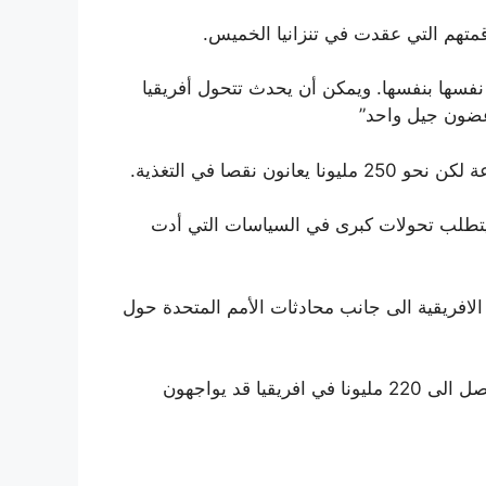
قمتهم التي عقدت في تنزانيا الخميس.
 نفسها بنفسها. ويمكن أن يحدث تتحول أفريقيا
 غضون جيل واحد”
ة سيتطلب تحولات كبرى في السياسات التي أدت
لافريقية الى جانب محادثات الأمم المتحدة حول
وتقول لجنة من علماء المناخ التابعين للامم المتحدة أن ما يصل الى 220 مليونا في افريقيا قد يواجهون