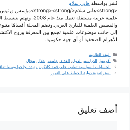
نُشر بواسطة
هاني سلام
علمية عربية مستقلة تعمل منذ
والقصص العلمية للقارئ العربي.وتضم المجلة أقسامًا متن
إلى جانب موضوعات علمية تجمع بين المعرفة وروح الاكتش
الأهرام الصحفية أو أي جهة حكومية.
التصنيفات
البيئة العالمية
الوسوم
أفريقيا
,
ﺍﻟﺪﺭﺍﺳﺔ
,
ﺍﻟﺪﻭﻝ
,
ﺍﻟﻐﺬﺍﺀ
,
ﺟﺎﻣﻌﺔ
,
خلال
,
مجال
الحسابات السياسية تطغي على قمة كانكون وتهدد نجاحها وسط تفاقم
استراتيجية دولية للحفاظ على النمور
أضف تعليق
تعليق