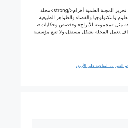
<strong>هاني سلام</strong><strong>مؤسس ورئيس تحرير المجلة العلمية أهرام</strong>مجلة
 عام 2008، وتهتم بتبسيط العلوم والتكنولوجيا والفضاء والظواهر الطبيعية
وعة مثل «مجموعة الأبراج» و«قصص وحكايات»،
اف.تعمل المجلة بشكل مستقل،ولا تتبع مؤسسة
 التغيرات المناخية على الأرض