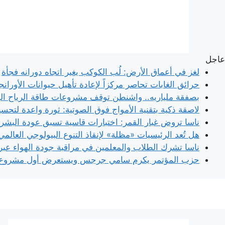
نتقل
لى
لمحتوى
عاجل
لغز في أعماق الأرض: لُب الكوكب يغير اتجاه دورانه فجأة
حرائق الغابات تحاصر مركزاً لإعادة تأهيل حيوانات الأورانج
بصفقة ملياريه.. واشنطن توقف مشروعات طاقة الرياح الب
لاصقة ذكية بتقنية الأمواج فوق الصوتية: ثورة واعدة لتحس
ناسا تروض غبار القمر: اختبارات قاسية تسبق عودة البش
هل تُعد الرئيسيات «مظلة» لإنقاذ التنوع البيولوجي العالمي
ناسا تشرك الطلاب والمعلمين في مراقبة جودة الهواء عبر 
حزب المؤتمر يكرم سامي جرجس ويستعرض أول مشروع ق