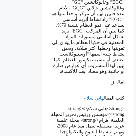
“EGC” وغالوكاتشين “GC”
وغالوكاتشين غالاتي “GCG”، لأيام
عدة فتبين لهم أن مركباً واحداً منها هو
” EGC” زاد نشاط أنزيم أساسي
يساعد على نمو العظام بنسبة 79%.
كما تبين أن المركب “EGC” يزيد
بشكل أساسي مستويات المواد
المعدنية في خلايا العظام ما يؤدي إلى
تقويتها وجعلها أكثر صلابة، ويعيق
نشاط خلية اسمها “أوستيوكلاست”
تضعف أو تتسبب بكسور العظام. كما
تبين لهذا المشروب أي عوارض ضارة
أو جانبية وهو مضاد أيضا للأكسدة.
آمال ز
كتب المقال
هاني سلام
<strong>هاني سلام</strong>
<strong>مؤسس ورئيس تحرير المجلة
العلمية أهرام</strong> مجلة علمية
عربية مستقلة تعمل منذ عام 2008،
وتهتم بتبسيط العلوم والتكنولوجيا