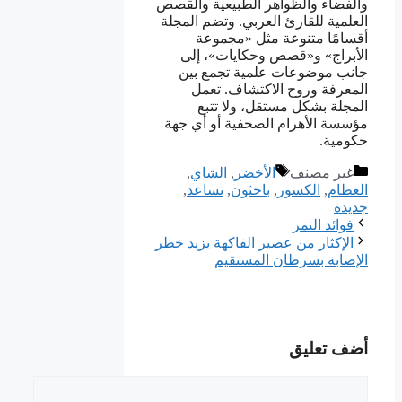
والفضاء والظواهر الطبيعية والقصص
العلمية للقارئ العربي. وتضم المجلة
أقسامًا متنوعة مثل «مجموعة
الأبراج» و«قصص وحكايات»، إلى
جانب موضوعات علمية تجمع بين
المعرفة وروح الاكتشاف. تعمل
المجلة بشكل مستقل، ولا تتبع
مؤسسة الأهرام الصحفية أو أي جهة
حكومية.
التصنيفات
الوسوم
غير مصنف
الأخضر
,
الشاي
,
العظام
,
الكسور
,
باحثون
,
تساعد
,
جديدة
فوائد التمر‎
الإكثار من عصير الفاكهة يزيد خطر
الإصابة بسرطان المستقيم‎
أضف تعليق
تعليق