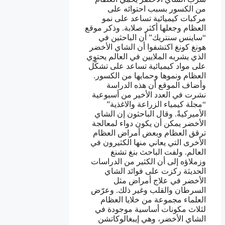
من الكسور بسبب احتوائه على
مركبات كيميائية تساعد على نمو
العظام وجعلها أكثر صلابة. وذكر موقع
“ساينس سنتريك” أن الباحثين في
هونغ كونغ اكتشفوا أن الشاي الأخضر
الذي يشربه الملايين في العالم يحتوي
على مواد كيميائية تساعد على تشكّل
العظام ونموها وحمايها من الكسور.
وأضاف الموقع أن هذه الدراسة
نشرت في العدد الأخير من أسبوعية
“مجلة كيمياء الزراعة والاغذية”
الأميركيةً. وقال الباحثون إن الشاي
الأخضر يمكن أن يكون دواء لمعالجة
ترقق العظام وبعض أمراض العظام
الأخرى التي يعاني منها الكثيرون في
العالم. ولفت الباحث بنغ تشنغ
وزملاؤه إلى أن الكثير من الدراسات
الحديثة ركزت على فوائد الشاي
الأخضر في علاج أمراض مثل
السرطان والقلب وغير ذلك. وعرّض
العلماء مجموعة من خلايا العظام
لثلاث مكونات أساسية موجودة في
الشاي الأخضر، وهي إيبغالوكاتشن