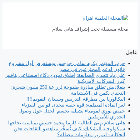
انتقل
إلى
المحتوى
مجلة مستقلة تحت إشراف هاني سلام
عاجل
حزب المؤتمر يكرم سامي جرجس ويستعرض أول مشروع
قانون لدعم المخترعين في مصر
علي بابا تتحدى العمالقة: إطلاق نموذج ذكاء اصطناعي ينافس
كبار الشركات الأمريكية
بنغلاديش تطلق مبادرة طموحة لزراعة 250 مليون شجرة:
التحدي يكمن في الاستدامة
البكالوريا بين مطرقة التدريس وسندان التقويم!!!!
لغز المادة المظلمة: قوة خفية تتحدى قوانين الفيزياء
حمض نووي لمومياء تشيلية يحسم الجدل حول وصول
الجدري للأمريكتين
هانى سلام يهنئ الطالبة كارما محمد حسني بمناسبة نجاحها
سيكولوجية التشكيك: كيف يُسخِّر مناهضو اللقاحات «فن
الحكاية» لتمرير معلومات مضللة؟