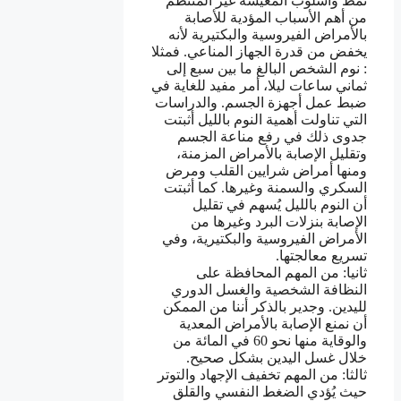
نمط وأسلوب المعيشة غير المنتظم
من أهم الأسباب المؤدية للأصابة
بالأمراض الفيروسية والبكتيرية لأنه
يخفض من قدرة الجهاز المناعي. فمثلا
: نوم الشخص البالغ ما بين سبع إلى
ثماني ساعات ليلا، أمر مفيد للغاية في
ضبط عمل أجهزة الجسم. والدراسات
التي تناولت أهمية النوم بالليل أثبتت
جدوى ذلك في رفع مناعة الجسم
وتقليل الإصابة بالأمراض المزمنة،
ومنها أمراض شرايين القلب ومرض
السكري والسمنة وغيرها. كما أثبتت
أن النوم بالليل يُسهم في تقليل
الإصابة بنزلات البرد وغيرها من
الأمراض الفيروسية والبكتيرية، وفي
تسريع معالجتها.
ثانيا: من المهم المحافظة على
النظافة الشخصية والغسل الدوري
لليدين. وجدير بالذكر أننا من الممكن
أن نمنع الإصابة بالأمراض المعدية
والوقاية منها نحو 60 في المائة من
خلال غسل اليدين بشكل صحيح.
ثالثا: من المهم تخفيف الإجهاد والتوتر
حيث يُؤدي الضغط النفسي والقلق