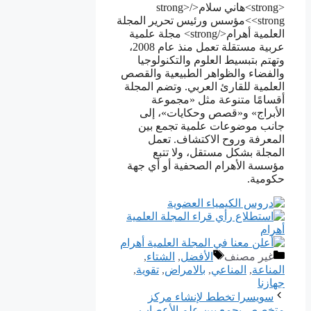
<strong>هاني سلام</strong>
<strong>مؤسس ورئيس تحرير المجلة
العلمية أهرام</strong> مجلة علمية
عربية مستقلة تعمل منذ عام 2008،
وتهتم بتبسيط العلوم والتكنولوجيا
والفضاء والظواهر الطبيعية والقصص
العلمية للقارئ العربي. وتضم المجلة
أقسامًا متنوعة مثل «مجموعة
الأبراج» و«قصص وحكايات»، إلى
جانب موضوعات علمية تجمع بين
المعرفة وروح الاكتشاف. تعمل
المجلة بشكل مستقل، ولا تتبع
مؤسسة الأهرام الصحفية أو أي جهة
حكومية.
التصنيفات
الوسوم
غير مصنف
الأفضل
,
ﺍﻟﺸﺘﺎﺀ
,
المناعة
,
المناعي
,
بالامراض
,
تقوية
,
جهازنا
سويسرا تخطط لإنشاء مركز
متخصص يجمع بين عِلم الأعصاب