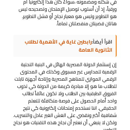
في شكله ومضمونه ،سواءً كان هذا إلكترونياً أم
ورقياً، إذ أن أسلوب توصيل الإمتحان وتصحيحه ليس
هو التطوير وليس هو معيار نجاح أو فشل التطوير.
هاتان قضيتان منفصلتان تماماً.
اقرأ أيضاً:
رابطين غاية في الأهمية لطلاب
الثانوية العامة
إن إستثمار الدولة المصرية الهائل في البنية التحتية
الرقمية للمدارس غير مسبوق وكذلك في المحتوى
الرقمي الموازي للمناهج المصرية وإتاحة أجهزة تابلت
للطلاب ما هو إلا مبادرة كريمة من الدولة كي تذوب
الفروق الطبقية بين الطلاب ولا تكون عائقاً لطالب
واحد أمام الحصول على فرصة متكافئة للتعلم
الحقيقي. اننا نستخدم إمتحانات إلكترونية كي نتيح
شفافية أكبر ونقضي على الغش الغير عادل والتسريب.
ولكن لا ينبغي أن نعتبر أن نجاح هذه التقنيات هو نجاح
التطوير.