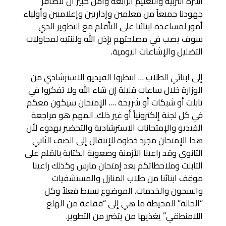
أسرة التربية والتعليم الرائعه وأملٌ كبير أن تتضافر
جهودنا جميعاً من معلمين وإداريين وإعلاميين وأولياء
أمور لمساعدة ابنائنا على التأقلم مع التطوير الذي
سوف يصب في مصلحتهم بإذن الله ولننتبه لمحاولات
التضليل والإشاعات اليومية.
إلى ابنائي الطلاب … انتظروا الفيديو الاسترشادي من
الوزارة خلال ساعات قليلة إن شاء الله ولا تفكروا في
تابلت أو شبكات أو شريحة …. الإمتحان سيكون معكم
في كل لجنة إلكترونياً أو غير ذلك. المهم هو مراجعة
الفيديو والإمتحانات الاسترشادية والتحضير بهدوء لأن
هذا الإمتحان مجرد خطوة للإنتقال إلى الصف الثاني
الثانوي وقد راعينا الأزمنة وصعوبة الكتابة بالقلم على
التابلت وملاحظاتكم بعد إمتحان مارس وكذلك راعينا
موقف ابنائنا من طلاب المنازل والمستشفيات
والسجون والخدمات. الموضوع بسيط فعلاً وكل
“الحالة” المحيطة ما هي إلى “فقاعة من الهلع
اللامنطقي” يغذيها من يتضرر من التطوير.