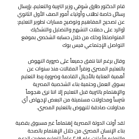
قام الدكتور طارق شوقي وزير التربية والتعليم، بإرسال
رسائل خاصة لطلاب وأولياء أمور الصف الأول الثانوي
عن تصحيح المفاهيم وتوضيح مسارات تطوير التعليم:
(والرد على حملات التشهير والتضليل والتشكيك
المتواصلة) وذلك من خلال حسابه الشخصي بموفع
التواصل الإجتماعي فيس بوك
وقال برغم اننا نتفق جميعاً على ضرورة النهوض
بالتعليم المصري ونقرأ المقالات منذ سنوات عن
أهمية العناية بالأجيال القادمة وضرورة ربط التعليم
بسوق العمل وحتمية بناء الشخصية المصرية
والإهتمام بالتربية قبل التعليم إلا اننا نرى هجوماً
شرساً ومحاولات مستميتة من البعض لإجهاض أي
محاولات صادقة للنهوض بالتعليم المصري.
لقد أولت الدولة المصرية إهتماماً غير مسبوق بقضية
بناء الإنسان المصري من خلال الإهتمام بالصحة
والتعليم وأعلنت عام ٢٠١٩ عاماً للتعليم ووفرت الدعم