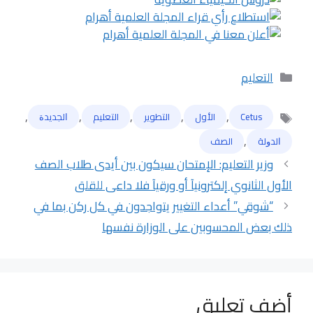
التصنيفات
التعليم
,
,
,
,
,
Cetus
الأول
التطوير
التعليم
ﺍﻟﺠﺪﻳﺪﺓ
الوسوم
,
ﺍﻟﺪﻭﻟﺔ
الصف
وزير التعليم: الإمتحان سيكون بين أيدى طلاب الصف
الأول الثانوي إلكترونيآ أو ورقيآ فلا داعى للقلق
“شوقي” أعداء التغيير يتواجدون في كل ركن بما في
ذلك بعض المحسوبين على الوزارة نفسها
أضف تعليق