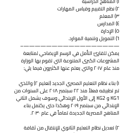
١) المناهج الدراسية
٢) نظم التقييم وقياس المهارات
٣) المعلم
٤) المدارس
٥) الإدارة
٦) التمويل وتنمية الموارد.
—————————————————–
يمكن للقارئ التأمل في الرسم الإيضاحي لمتابعة
المشروعات الكبرى المتنوعة التي تقوم بها الوزارة
منذ عام ٢٠١٧ والتي يعلم عنها الكثيرون فيما يلي:
١) بناء نظام التعليم المصري الجديد (تعليم ٢) واللذي
تم تطبيقه فعلاً منذ ٢٢ سبتمبر ٢٠١٨ على السنوات من
KG1 و KG2 إلى الأول الإبتدائي وسوف يشمل الثاني
الإبتدائي من سبتمبر ٢٠١٩ وهكذا حتى يكتمل بناء
المناهج المصرية الجديدة تماماً في عام ٢٠٣٠.
٢) تعديل نظام التعليم الثانوي للإنتقال من ثقافة