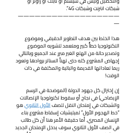
والتحصيل وليس في سيستم أو تابلت أو راوتر أو
شبكات انترنت وشبكات 4G”.
——————————————————
—
هذا الخلط بين هدف التطوير الحقيقي وموضوع
التكنولوجيا خطأٌ كبير ومتعمد لتشويه الموضوع
وتصدير حالة من الهلع الغير مبرر عند الجميع وبالتالي
إجهاض المشروع كله حتى تهنأ السناتر بروادها وتعود
ريما لعاداتها القديمة والبالية والمكلفة في ذات
الوقت!
إن إختزال كل جهود الدولة (الموضحة في الرسم
الإيضاحي) في نجاح أو سقوط تكنولوجيا الإتصالات
والشبكات في إمتحان النقل للصف
الأول الثانوي
هو
“خط الهجوم الأول” لميليشيات إسقاط مشروع بناء
الإنسان المصري. أما حقيقة الأمر هنا أن كل طالب
في الصف الأول الثانوي سوف يدخل الإمتحان الجديد