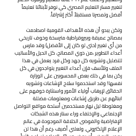
لتغيير مسار التعليم المصري كي نوفر لأبنائنا تعليماً
أفضل ولمصرنا مستقبلاً أكثر إشراقاً.
ولكن يبدو أن هذه الأهداف القومية اصطدمت
بمصالح عميقة وبيروقراطية مترسخة وخوف تاريخي
من أي تغيير (حتى لو كان إلى الأفضل) وقد مارس
أعداء التطوير ،من ذوي المصالح، كل الحيل والأساليب
للتضليل وتشويه كل جهد وكل فرد يعمل في هذا
الملف وللأسف فإن أعداء التغيير يتواجدون في كل
ركن بما في ذلك بعض المحسوبين على الوزارة
نفسها! وقد استخدموا سلاح الإشاعات وتشويه
الحقائق لإرهاب أولياء الأمور واستثارة خوفهم على
ابنائهم عن طريق إشاعات ومعلومات مضللة
ومغلوطة ليل نهار مستخدمين أسلحة مواقع التواصل
الإجتماعي والإختفاء وراء ستار هذه الشبكات
الإفتراضية والفوضى الخلاقة الموجودة في عالم
الإعلام الإلكتروني. ولعلني أضيف ،رغم أن هذا لن