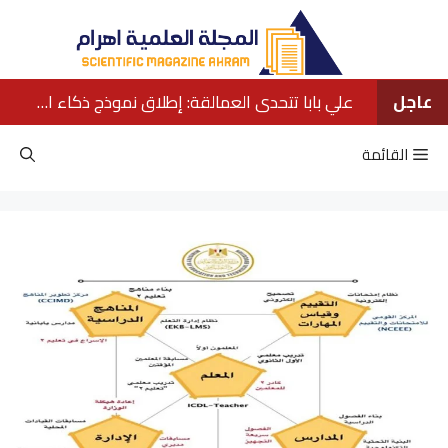
نتقل
لى
لمحتوى
عاجل
علي بابا تتحدى العمالقة: إطلاق نموذج ذكاء اصطناعي ينافس كبار الشركات الأمريكية
القائمة