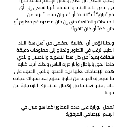
يعجب البعض، أن بعض وسائل الإعلام تساعد كثيراً
في فرض حالة البلبلة والتشويه لأنها تسعى إلى أي
خبر “براق” أو “قنبلة” أو “عنوان ساخن” يزيد من
المبيعات والمتابعة حتى إن كان مصدره غير معلوم أو
كان كذباً أو كان تافهاً!
ولكننا نؤمن أن الغالبية العظمى من أهل هذا البلد
الطيب ترغب في التطوير وتحتاج إلى معلومات دقيقة
شفافة بعيداً عن كل هذا التشويه والتضليل واللذي
خلط الحق بالباطل وأثار حيرة الناس ولذلك آثرت كتابة
هذه الإيضاحات لعلها تريح الصدور وتلقي الضوء على
ما تقوم به الدولة من تطوير عميق بعد سنوات عجاف
عانى فيها تعليمنا من إهمال شديد نرى آثاره جليةً من
حولنا.
تعمل الوزارة على هذه المحاور (كما هو مبين في
الرسم الإيضاحي المرفق):