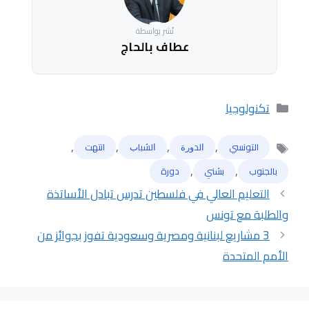
نُشر بواسطة
عطاف بالحاج
التصنيفات
تكنولوجيا
,
,
,
,
التونسي
ﺍﻟﺪﻭﺭﺓ
ﺍﻟﺸﺒﺎﺏ
انتهت
الوسوم
,
,
بالجنوب
بشني
دورة
التعليم العالي في فلسطين تدرس تبادل الأساتذة
والطلبة مع تونس
3 مشاريع لبنانية ومصرية وسعودية تفوز بجوائز من
الأمم المتحدة