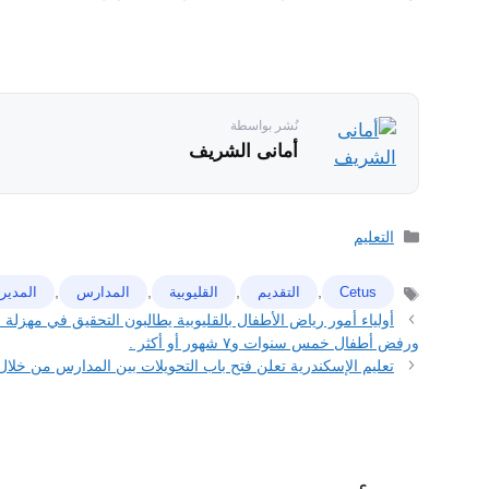
نُشر بواسطة
أمانى الشريف
التصنيفات
التعليم
,
,
,
,
Cetus
التقديم
القليوبية
ﺍﻟﻤﺪﺍﺭﺱ
المديري
الوسوم
أولياء أمور رياض الأطفال بالقليوبية يطالبون التحقيق في مهزلة 
ورفض أطفال خمس سنوات و٧ شهور أو أكثر .
تعليم الإسكندرية تعلن فتح باب التحويلات بين المدارس من خلال 