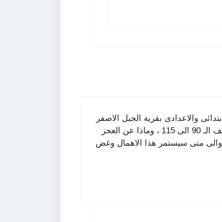
دائى والاعدادى بقرية الجبل الاصفر
الام ومنشية الجبل ومزرعة الجبل ، والذى تجاوز سقف الـ 90 الى 115 ، وماذا عن العجز
. والى متى سيستمر هذا الاهمال وغض