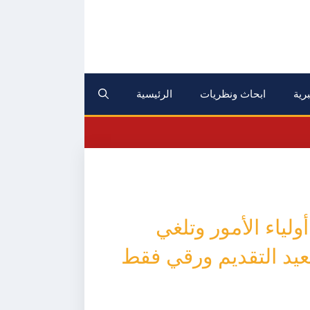
برية
ابحاث ونظريات
الرئيسية
لياء الأمور وتلغي
يد التقديم ورقي فقط