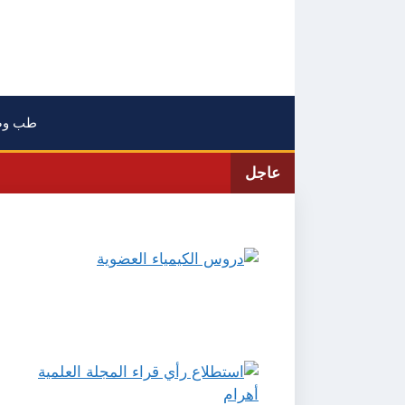
نتقل
لى
لمحتوى
طب وص
عاجل