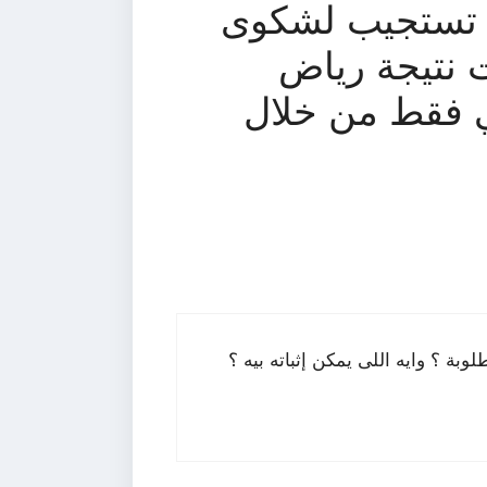
ية تستجيب لشكوى
ت نتيجة رياض
قي فقط من خلال
وبة ؟ وايه اللى يمكن إثباته بيه ؟