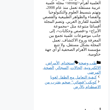
العلمية أهرام</strong> مجلة علمية
عربية مستقلة تعمل منذ عام 2008،
وتهتم بتبسيط العلوم والتكنولوجيا
والفضاء والظواهر الطبيعية والقصص
العلمية للقارئ العربي. وتضم المجلة
أقسامًا متنوعة مثل «مجموعة
الأبراج» و«قصص وحكايات»، إلى
جانب موضوعات علمية تجمع بين
المعرفة وروح الاكتشاف. تعمل
المجلة بشكل مستقل، ولا تتبع
مؤسسة الأهرام الصحفية أو أي جهة
حكومية.
التصنيفات
الوسوم
طب وصحة
ﺍﺳﺘﺨﺪﺍﻡ
,
ﺍﻷﻣﺮﺍﺽ
,
ﺍﻹﻟﻜﺘﺮﻭﻧﻴﺔ
,
الحالات
,
السجائر
,
الصحة
,
المرضى
كيفية التعامل مع الطفل لغويا
كويكب”فضائي” صخم يقترب من
الاصطدام بالأرض