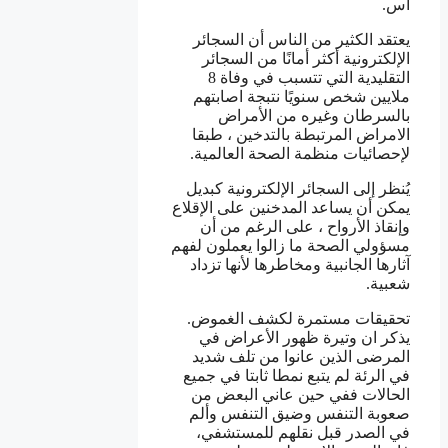
اس.
يعتقد الكثير من الناس أن السجائر
الإلكترونية أكثر أمانًا من السجائر
التقليدية التي تتسبب في وفاة 8
ملايين شخص سنويًا نتبجة اصابتهم
بالسرطان وغيره من الأمراض
الامراض المرتبطة بالتدخين ، طبقا
لإحصائيات منظمة الصحة العالمية.
يُنظر إلى السجائر الإلكترونية كبديل
يمكن أن يساعد المدخنين على الإقلاع
وإنقاذ الأرواح ، على الرغم من أن
مسؤولي الصحة ما زالوا يعملون لفهم
آثارها الجانبية ومخاطرها لأنها تزداد
شعبية.
تحقيقات مستمرة لكشف الغموض.
يذكر ان وتيرة ظهور الأعراض في
المرضى الذين عانوا من تلف شديد
في الرئة لم يتبع نمطا ثابتا في جميع
الحالات ففي حين عاني البعض من
صعوبة التنفس وضيق التنفس وألم
في الصدر قبل نقلهم للمستشفي،