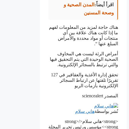
اقرأ أيضاً:
المدن الصحية و
وصحة المسنين
هناك حاجة لمزيد من المعلومات لفهم
ما إذا كانت هناك علاقة بين أي
منتجات أو مواد محددة والأمراض
المبلغ عنها “.
أمراض الرئة ليست هي المخاوف
الصحية الوحيدة التي يتم التحقيق فيها
والتي ترتبط بالسجائر الإلكترونية.
تحقق إدارة الأغذية والعقاقير في 127
تقريرًا تلقتها عن ارتباط السجائر
الإلكترونية بأزمات الربو
المصدر sciencealert
نُشر بواسطة
هاني سلام
<strong>هاني سلام</strong>
<strong>مؤسس ورئيس تحرير المجلة