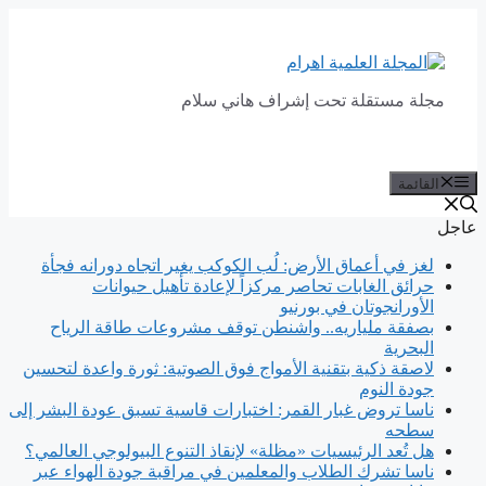
انتقل
إلى
المحتوى
مجلة مستقلة تحت إشراف هاني سلام
القائمة
عاجل
لغز في أعماق الأرض: لُب الكوكب يغير اتجاه دورانه فجأة
حرائق الغابات تحاصر مركزاً لإعادة تأهيل حيوانات
الأورانجوتان في بورنيو
بصفقة ملياريه.. واشنطن توقف مشروعات طاقة الرياح
البحرية
لاصقة ذكية بتقنية الأمواج فوق الصوتية: ثورة واعدة لتحسين
جودة النوم
ناسا تروض غبار القمر: اختبارات قاسية تسبق عودة البشر إلى
سطحه
هل تُعد الرئيسيات «مظلة» لإنقاذ التنوع البيولوجي العالمي؟
ناسا تشرك الطلاب والمعلمين في مراقبة جودة الهواء عبر